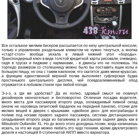
Все остальное мелким бисером рассыпается по низу центральной консоли,
только к управлению раздельным климатом не нужно тянуться, а кнопка
«старт-стоп» вообще уехала в левый нижний угол «бороды».
Транспондерный ключ в виде толстой кредитной карты рисовали, очевидно,
сидя в трусах и пиджаке с карманами, - в джинсы его не положишь. На
торпедо размером со столешницу можно было бы поставить ящик колы и
большую пиццу, но она с таким наклоном, что скатится даже мини-круассан,
а функцию единственной верхней полки выполняет суфлерская будка
простенького центрального дисплея, чей псевдоалюминиевый обод
отражается в лобовом стекле при любой погоде.
Э-з-э, а где же удобства? Да их полно, здравый смысл не покинул
дизайнеров окончательно и бесповоротно. Отличная посадка водителя,
много места для пассажиров второго ряда, охлаждаемый пивной склад
(иначе не назовешь гигантский бардачок на передней панели), отсеки для
мелких вещей в дверях с крышками. «двойное дно» для контрабанды в
полике под ногами правого заднего пассажира, система дистанционного
складывания второго ряда из багажника и распашная задняя дверь как в
Mitsubishi Outlander XL. Но до всего этого доходишь позже, когда начинаешь
искать, за что же еще можно любить это чудо техники, кроме двухлитрового
дизеля и настоящей 6-ступенчатой АКПП вместо вариатора.