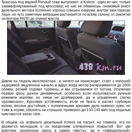
Трактора под маркой Renault тоже выпускают, и Koleos - один из них, только
закамуфлированный под кроссовер, но нас не обманешь -знакомый рокот
дизельного мотора особенно хорошо слышен снаружи, внутри звук гораздо
тише, но чуть заметные вибрации растекаются по всему салону, от рукоятки
селектора АКПП до спинки кресла.
Давлю на педаль акселератора - и ничего не происходит, старт с хорошей
задержкой, медленное начало, и вдруг, когда мотор раскручивается до 2000
об/мин, резкий подхват турбины, и мы отрываемся от потока. Исключая
первую фазу, разгон динамичный, особенно если пользоваться ручным
режимом коробки, но никак не драйверский, да и управление слегка
«размазано». Курсовая устойчивость, если не брать в расчет глубокую
колею, вполне достойная, с поперечными кренами дело немного хуже, но
тоже в норме, обгонять не страшно, примерно до 130-140 км/ч под педалью
чувствуется запас тяги.
В общем, на асфальте дизельный Koleos не пасует, но главное, что он
держится молодцом и за пределами улучшенных покрытий. Вот где
короткие скошенные свесы в самую «масть», да и «официальный»