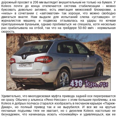
дорожный просвет в 206 мм выглядит внушительным не только на бумаге. У
Koleos почти до конца отключается система стабилизации - можно
буксовать довольно активно, есть имитация межосевой блокировки, а
«низы» в сочетании с «автоматом» так хороши, что можно свободно
двигаться внатяг. Нам выдали для испытаний слегка «уставшую» от
журналистов машину, и подвеска отзывалась на удары по кочкам
приглушенным буханьем, однако пробиваться не спешила, хотя несколько
раз срабатывала на отбой, так что на грейдере 50-60 км/ч - нормальная
скорость.
Удивительно, что многодисковая муфта привода задней оси перегревается
не сразу. Обычно у альянса «Рено-Ниссан» с этим большие проблемы, а на
Koleos я добрых полчаса старался изобразить в песчаном карьере «Париж-
Дакар», но полный привод так и не вырубился. И все же на крутые
песчаные подъемы тяги не хватает, но с дизелем Koleos настолько не
безнадежен, что начинаешь искать «понижайку» и удивляешься, как ее