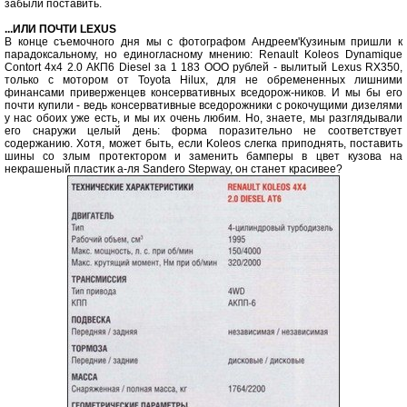
забыли поставить.
...ИЛИ ПОЧТИ LEXUS
В конце съемочного дня мы с фотографом Андреем'Кузиным пришли к
парадоксальному, но единогласному мнению: Renault Koleos Dynamique
Contort 4x4 2.0 АКП6 Diesel за 1 183 ООО рублей - вылитый Lexus RX350,
только с мотором от Toyota Hilux, для не обремененных лишними
финансами приверженцев консервативных вседорож-ников. И мы бы его
почти купили - ведь консервативные вседорожники с рокочущими дизелями
у нас обоих уже есть, и мы их очень любим. Но, знаете, мы разглядывали
его снаружи целый день: форма поразительно не соответствует
содержанию. Хотя, может быть, если Koleos слегка приподнять, поставить
шины со злым протектором и заменить бамперы в цвет кузова на
некрашеный пластик а-ля Sandero Stepway, он станет красивее?