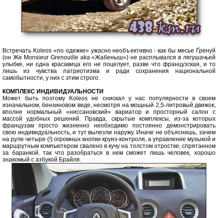
Встречать Koleos «по одежке» ужасно необъективно - как бы месье Ґренуй
(он Же Monsieur Grenouille aka «Жабеныш») не расплывался в лягушачьей
улыбке, ни одна красавица его не поцелует, разве что французская, и то
лишь из чувства патриотизма и ради сохранения национальной
самобытности, у них с этим строго.
КОМПЛЕКС ИНДИВИДУАЛЬНОСТИ
Может быть поэтому Koleos не снискал у нас популярности в своем
изначальном, бензиновом виде, несмотря на мощный 2,5-литровый движок,
вполне нормальный «ниссановский» вариатор и просторный салон с
массой удобных решений. Правда, скрытые комплексы, из-за которых
французам просто жизненно необходимо постоянно демонстрировать
свою индивидуальность, и тут вылезли наружу. Иначе не объяснишь, зачем
на руле четыре (!) огромных кнопки круиз-контроля, а управление музыкой и
маршрутным компьютером свалено в кучу на толстом отростке, спрятанном
за баранкой. так что разобраться в нем сможет лишь человек, хорошо
знакомый с азбукой Брайля.