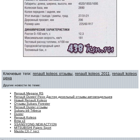
Ключевые теги:
renault koleos отзывы
,
renault koleos 2011
,
renault koleos
цена
Другие новости по теме:
Renault Megane RS
Renault Duster/ Рено Дастер дизельный отзывы автовладельцев
Новый Renault Koleos
Отзывы Subaru Forester
Renault Duster отзывы
Subaru b9 Tribeca
Duster
Renault Koleos
Bmw х3
SSANGYONG NEW ACTYON
MITSUBISHI Pajero Sport
Mazda CX-7 тест