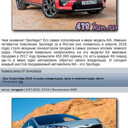
Чем знаменит Sportage? Его самая популярная и мире модель КІА. Именно
четвёртое поколение Sporiage (а в России оно появилось в апреле 2016
года) стало мощным генератором продаж в самых разных уголках земного
шара. Покупатели буквально набросились на эту модель! Её мировые
продажи в 2017 году превысили 450 000 единиц (то есть каждые 69 секунд
где-то в мире один автомобиль обретал своего владельца). И сегодня
каждый шестой продаваемый автомобиль КІА - это Sportage.
Комментарии (0)
Подробнее
Киа Спортейдж 2016 отзывы владельцев, цена и комплектация, фото
Категория:
Kia
автор:
serggam
| 9-07-2016, 23:53 | Просмотров: 9490