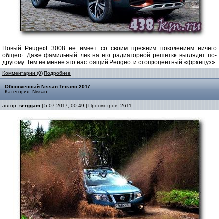
Новый Peugeot 3008 не имеет со своим прежним поколением ничего
общего. Даже фамильный лев на его радиаторной решетке выглядит по-
другому. Тем не менее это настоящий Peugeot и стопроцентный «француз».
Комментарии (0)
Подробнее
Обновленный Nissan Terrano 2017
Категория:
Nissan
автор:
serggam
| 5-07-2017, 00:49 | Просмотров: 2611