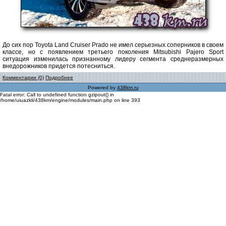
До сих пор Toyota Land Cruiser Prado не имел серьезных соперников в своем
классе, но с появлением третьего поколения Mitsubishi Pajero Sport
ситуация изменилась признанному лидеру сегмента среднеразмерных
внедорожников придется потесниться.
Комментарии (0)
Подробнее
Powered by
438km.ru
Fatal error: Call to undefined function gzipout() in
/home/uiuazkli/438km/engine/modules/main.php on line 393