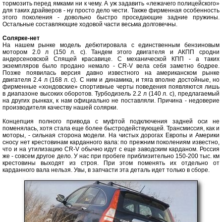
тормозить перед ямками ни к чему. А уж задавить «лежачего полицейского»
для таких драйверов - ну просто дело чести. Также фирменная особенность
этого поколения - довольно быстро проседающие задние пружины.
Остальные составляющие ходовой части весьма долговечны.
Солярке-нет
На нашем рынке модель дебютировала с единственным бензиновым
мотором 2.0 л (150 л. с). Тандем этого двигателя и АКПП сродни
андерсеновской Спящей красавице. С механической КПП - а таких
экземпляров было продано немало - CR-V вела себя заметно бодрее.
Позже появилась версия давно известного на американском рынке
двигателя 2.4 л (168 л. с). С ним и динамика, и тяга вполне достойные, но
фирменные «хондовские» спортивные черты поведения появляются лишь
в диапазоне высоких оборотов. Турбодизель 2.2 л (140 л. с), предлагаемый
на других рынках, к нам официально не поставляли. Причина - недоверие
производителя качеству нашей солярки.
Концепция полного привода с муфтой подключения задней оси не
поменялась, хотя стала еще более быстродействующей. Трансмиссия, как и
моторы, - сильная сторона модели. На чистых дорогах Европы и Америки
сносу нет крестовинам карданного вала: по прежним поколениям известно,
что и на утилизацию CR-V обычно идут с еще заводским карданом. Россия
же - совсем другое дело. У нас при пробеге приблизительно 150-200 тыс. км
крестовины выходят из строя. При этом поменять их отдельно от
карданного вала нельзя. Увы, в запчасти эта деталь идет только в сборе.