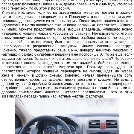
Ну что, сказавши «а», надо говорить «б». Раз уж мы предположили, что у
последнего поколения Honda CR-V, дебютировавшего в 2006 году, что-то не
так с генетикой, то об этом и поговорим.
У незначительного количества экземпляров кузовные детали в задней
части расходились по сварным швам. Поначалу это проявлялось стуками-
скрипами, доносящимися со стороны кормы. Позже задние колеса вставали
«домиком», и могла появиться грязь в нише багажника. Вот так вот, ни много
ни мало. Можете представить себе эмоции владельца, купившего новую
недешевую машину марки с хорошей репутацией. Неудивительно, что по
этому поводу состоялось не одно судебное разбирательство, но вердикт,
основанный на экспертизах, был таков: «неправильная эксплуатация с
несоблюдением разрешенной загрузки». Иными словами, перегруз.
Конечно, тяжело представить себе CR-V, доверху набитую мешками с
картошкой, однако с судебным решением не поспоришь. А что же еще, если
задуматься, могло быть причиной этого расползания по швам? По версии
технических специалистов, дело в том, что задний отбойник расположен
непосредственно на штоке амортизатора. Поэтому весь удар от
препятствия, которое подвеска переварить не смогла, идет на кузове
жестче, нежели в других схемах. Конечно, нельзя преуменьшать роль
отечественных дорог, где асфальт лежит местами и кусками. Но ведь с
данной кузовной проблемой засветились не только машины с периферии,
подобное происходило и со столичными штучками, в теории бегавшими по
дорогам приемлемого качества. Остается предположить, что в этих
экземплярах передвигались несчастные жертвы фастфуда.