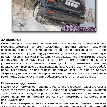
ЗА ШИВОРОТ
Антигололедные химикаты - причина массового поражения хромированных
кузовных деталей пятнами ржавчины. Известны случаи появления
настоящей коррозии, особенно на пятой двери. Кстати, дверь эта не
отличалась конструкцией, продуманной под разные условия. В слякотную
погоду попытка доступа в багажник сопровождалась мутными потоками,
льющимися на одежду. Именно поэтому в рамках гарантии дилеры
устанавливали водоотливную накладку. Стоит отметить, что на
предшественниках дверь открывалась не вверх, а в сторону, и, само собой,
подобных пакостей от нее ожидать не приходилось. Что еще по кузову?
Дверные ручки - вероятно, по причине замерзшей в них воды - в холодное
время года, бывало, объявляли забастовку, никого не пуская в салон.
Помутнение хрусталика
Практически поголовное явление отмечалось с фарами головного света.
Через год-другой эксплуатации они мутнели и, соответственно, начинали
хуже освещать темную дорогу. Их бесплатно меняли у гарантийных
экземпляров. Но при покупке все же стоит посмотреть на стекла фар
повнимательнее.
В отделке интерьера негатив вызывают передние сиденья. Хозяева
«кожаных» салонов были недовольны быстро теряющей вид обивкой