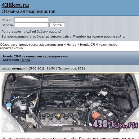
438km.ru
Отзывы автомобилистов
Логин:
Пароль:
Регистрация на сайте!
Забыли пароль?
Вы просматриваете мобильную версию сайта.
Перейти на полную версию сайта.
Обзор авто, цены, тесты, характеристики
»
Honda
» Honda CR-V технические
характеристики
Honda CR-V технические характеристики
Категория:
Honda
автор:
serggam
| 15-02-2011, 21:54 | Просмотров: 8581