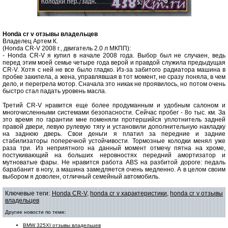
Нonda cr v отзывы владельцев
Владелец Артем К.
(Honda CR-V 2008 г., двигатель 2.0 л МКПП):
- Honda CR-V я купил в начале 2008 года. Выбор был не случаен, ведь
перед этим моей семье четыре года верой и правдой служила предыдущая
CR-V. Хотя с ней не все было гладко. Из-за забитого радиатора машина в
пробке закипела, а жена, управлявшая в тот момент, не сразу поняла, в чем
дело, и перегрела мотор. Сначала это никак не проявилось, но потом очень
быстро стал падать уровень масла.
Третий CR-V нравится еще более продуманным и удобным салоном и
многочисленными системами безопасности. Сейчас пробег - 8о тыс. км. За
это время по гарантии мне поменяли протершийся уплотнитель задней
правой двери, левую рулевую тягу и установили дополнительную накладку
на заднюю дверь. Свои деньги я платил за передние и задние
стабилизаторы поперечной устойчивости. Тормозные колодки менял уже
раза три. Из неприятного на данный момент отмечу пятна на хроме,
постукивающий на больших неровностях передний амортизатор и
мутноватые фары. Не нравится работа ABS на разбитой дороге: педаль
барабанит в ногу, а машина замедляется очень медленно. А в целом своим
выбором я доволен, отличный семейный автомобиль.
Ключевые теги:
Honda CR-V
,
honda cr v характеристики
,
honda cr v отзывы
владельцев
Другие новости по теме:
BMW 325XI отзывы владельцев