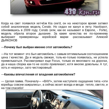
Когда на свет появился хетчбэк Kia cee'd, он на некоторое время затмил
собой аналогичную модель Cerato. Но седан не канул в лету. Наоборот,
обновившись в 2009 году, Cerato (или, как ее называют в Европе, - Forte),
модель обрела второе дыхание. За какие качества ее по-прежнему
выбирают приверженцы корейской марки -рассказывает Алексей
ДЬЯКОНОВ
—
Почему был выбран именно этот автомобиль?
—На тот момент это был автомобиль с самым оптимальным соотношением
цена / качество. Да и модель свежая, толь-ко-только появилась, не успела
примелькаться. Рассматривал еще Focus, только их многовато на дорогах,
да и наша сборка как-то не особо привлекает, хотя многие довольны. А тут,
хоть и «кореец», зато чистокровный.
—
Каковы впечатления от владения автомобилем?
— Целая гамма. Поначалу— «ВАУ!», затем наступило ощущение типа «эти
корейцы совсем зажрались», а сейчас возит всегда и везде: тепло, светло, и
на том спасибо!