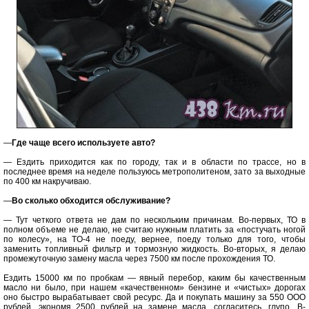
—
Где чаще всего используете авто?
— Ездить приходится как по городу, так и в области по трассе, но в
последнее время на неделе пользуюсь метрополитеном, зато за выходные
по 400 км накручиваю.
—
Во сколько обходится обслуживание?
— Тут четкого ответа не дам по нескольким причинам. Во-первых, ТО в
полном объеме не делаю, не считаю нужным платить за «постучать ногой
по колесу», на TO-4 не поеду, вернее, поеду только для того, чтобы
заменить топливный фильтр и тормозную жидкость. Во-вторых, я делаю
промежуточную замену масла через 7500 км после прохождения ТО.
Ездить 15000 км по пробкам — явный перебор, каким бы качественным
масло ни было, при нашем «качественном» бензине и «чистых» дорогах
оно быстро вырабатывает свой ресурс. Да и покупать машину за 550 ООО
рублей, экономя 2500 рублей на замене масла, согласитесь, глупо. В-