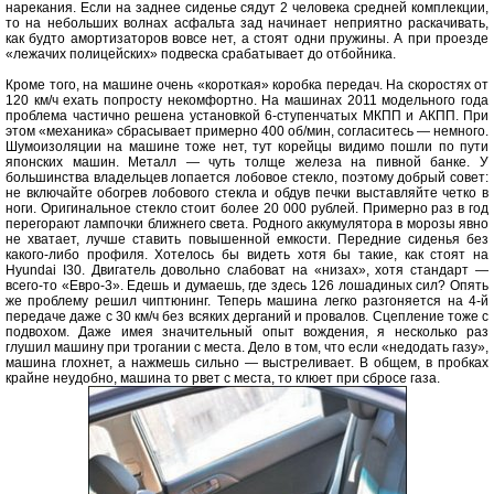
нарекания. Если на заднее сиденье сядут 2 человека средней комплекции,
то на небольших волнах асфальта зад начинает неприятно раскачивать,
как будто амортизаторов вовсе нет, а стоят одни пружины. А при проезде
«лежачих полицейских» подвеска срабатывает до отбойника.
Кроме того, на машине очень «короткая» коробка передач. На скоростях от
120 км/ч ехать попросту некомфортно. На машинах 2011 модельного года
проблема частично решена установкой 6-ступенчатых МКПП и АКПП. При
этом «механика» сбрасывает примерно 400 об/мин, согласитесь — немного.
Шумоизоляции на машине тоже нет, тут корейцы видимо пошли по пути
японских машин. Металл — чуть толще железа на пивной банке. У
большинства владельцев лопается лобовое стекло, поэтому добрый совет:
не включайте обогрев лобового стекла и обдув печки выставляйте четко в
ноги. Оригинальное стекло стоит более 20 000 рублей. Примерно раз в год
перегорают лампочки ближнего света. Родного аккумулятора в морозы явно
не хватает, лучше ставить повышенной емкости. Передние сиденья без
какого-либо профиля. Хотелось бы видеть хотя бы такие, как стоят на
Hyundai І30. Двигатель довольно слабоват на «низах», хотя стандарт —
всего-то «Евро-3». Едешь и думаешь, где здесь 126 лошадиных сил? Опять
же проблему решил чиптюнинг. Теперь машина легко разгоняется на 4-й
передаче даже с 30 км/ч без всяких дерганий и провалов. Сцепление тоже с
подвохом. Даже имея значительный опыт вождения, я несколько раз
глушил машину при трогании с места. Дело в том, что если «недодать газу»,
машина глохнет, а нажмешь сильно — выстреливает. В общем, в пробках
крайне неудобно, машина то рвет с места, то клюет при сбросе газа.