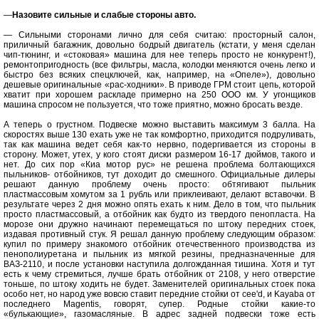
—
Назовите сильные и слабые стороны авто.
— Сильными сторонами лично для себя считаю: просторный салон,
приличный багажник, довольно бодрый двигатель (кстати, у меня сделан
чип-тюнинг, и «стоковая» машина для нее теперь просто не конкурент!),
ремонтопригодность (все фильтры, масла, колодки меняются очень легко и
быстро без всяких спецключей, как, например, на «Опеле»), довольно
дешевые оригинальные «рас-ходники». В приводе ГРМ стоит цепь, которой
хватит при хорошем раскладе примерно на 250 ООО км. У угонщиков
машина спросом не пользуется, что тоже приятно, можно бросать везде.
А теперь о грустном. Подвеске можно выставить максимум 3 балла. На
скоростях выше 130 ехать уже не так комфортно, приходится подруливать,
так как машина ведет себя как-то нервно, подергивается из стороны в
сторону. Может, утех, у кого стоят диски размером 16-17 дюймов, такого и
нет. До сих пор «Киа мотор рус» не решена проблема болтающихся
пыльников- отбойников, тут доходит до смешного. Официальные дилеры
решают данную проблему очень просто: обтягивают пыльник
пластмассовым хомутом за 1 рубль или приклеивают, делают вставочки. В
результате через 2 дня можно опять ехать к ним. Дело в том, что пыльник
просто пластмассовый, а отбойник как будто из твердого пенопласта. На
морозе они дружно начинают перемещаться по штоку передних стоек,
издавая противный стук. Я решал данную проблему следующим образом:
купил по примеру знакомого отбойник отечественного производства из
пенополиуретана и пыльник из мягкой резины, предназначенные для
ВАЗ-2110, и после установки наступила долгожданная тишина. Хотя и тут
есть к чему стремиться, лучше брать отбойник от 2108, у него отверстие
тоньше, по штоку ходить не будет. Заменителей оригинальных стоек пока
особо нет, но народ уже вовсю ставит передние стойки от cee'd, и Kayaba от
последнего Magentis, говорят, супер. Родные стойки какие-то
«булькающие», газомасляные. В адрес задней подвески тоже есть