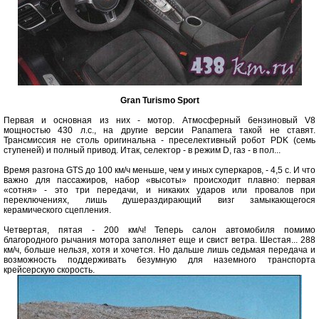
Gran Turismo Sport
Первая и основная из них - мотор. Атмосферный бензиновый V8
мощностью 430 л.с., на другие версии Panamera такой не ставят.
Трансмиссия не столь оригинальна - преселективный робот PDK (семь
ступеней) и полный привод. Итак, селектор - в режим D, газ - в пол...
Время разгона GTS до 100 км/ч меньше, чем у иных суперкаров, - 4,5 с. И что
важно для пассажиров, набор «высоты» происходит плавно: первая
«сотня» - это три передачи, и никаких ударов или провалов при
переключениях, лишь душераздирающий визг замыкающегося
керамического сцепления.
Четвертая, пятая - 200 км/ч! Теперь салон автомобиля помимо
благородного рычания мотора заполняет еще и свист ветра. Шестая... 288
км/ч, больше нельзя, хотя и хочется. Но дальше лишь седьмая передача и
возможность поддерживать безумную для наземного транспорта
крейсерскую скорость.