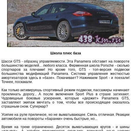
Школа плюс база
Шасси GTS - образец управляемости. Эта Panamera обставит на повороте
большинство моделей... любого класса. Фирменная школа Porsche - сколько
спорткаров за плечами! Но кроме того, GTS - топ-версия подвески
большинства модификаций Panamera. Система управления жесткостью
амортизаторов здесь в «базе». Покачивает? Нажимаем Sport - и поехали!
Точнее, поскакали.
Как только активируешь спортивный режим подвески, пассажиры начинают
проклинать дорогу... А после включения Sport Plus в страхе затихают.
Чудовищные боковые ускорения, которые «держит» Panamera GTS,
заставляют экипаж мечтать о том, чтобы все происходящее оказалось
страшным сном. Суперкар?
Усипие на руле приличное, но не выматывающее. Связь отличная. Реакции
автомобиля на повороты «баранки» очень быстрые, но...
Время на треке ограниченно. Десяток выматывающих кругов - и шины