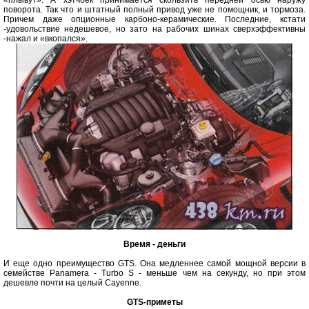
«плывут». А хэтчбек принимается скользить передней осью наружу
поворота. Так что и штатный полный привод уже не помощник, и тормоза.
Причем даже опционные карбоно-керамические. Последние, кстати
-удовольствие недешевое, но зато на рабочих шинах сверхэффективны
-нажал и «вкопался».
Время - деньги
И еще одно преимущество GTS. Она медленнее самой мощной версии в
семействе Panamera - Turbo S - меньше чем на секунду, но при этом
дешевле почти на целый Cayenne.
GTS-приметы