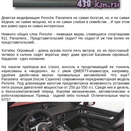
Девятая модификация Porsche Panamera не самая богатая, но и не самая
бедная, не самая мощная, но и не самая слабая в семействе... И при этом
все равно одна из самых интересных.
Немного общих слов. Porsche - немецкая марка, славящаяся спорткарами
911. Panamera... Представительский седан? Не седан! И уж тем более не
представительский...
Хэтчбек. Огромный - длина кузова почти пять метров, но не просторный:
четверо в салоне сидят впритык, жмут даже кресла! Багажник скромный,
бардачок - одно название.
На панели приборов все строго, консоль и продолжающий ее тоннель
нарисованы в «модерне», но с умом QWERTY-клавиатура, например,
удобнее джойстиков многих премиальных автомобилей. Что еще?
Panamera -вторая (после Cayenne) современная переднемоторная модель
Porsche. Под длиннющим капотом предусмотрена возможность установки
пяти разных двигателей мощностью от 250 до 550 л.с. Среди них и дизель,
и бензоэлектрический гибрид. Коробки механические, автоматические и
роботизированные. Привод - задний либо полный. Отличительные черты
GTS?