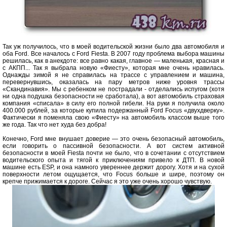
Так уж получилось, что в моей водительской жизни было два автомобиля и
оба Ford. Все началось с Ford Fiesta. В 2007 году проблема выбора машины
решилась, как в анекдоте: все равно какая, главное — маленькая, красная и
с АКПП... Так я выбрала новую «Фиесту», которая мне очень нравилась.
Однажды зимой я не справилась на трассе с управлением и машина,
перевернувшись, оказалась на пару метров ниже уровня трассы
«Скандинавия». Мы с ребенком не пострадали - отделались испугом (хотя
ни одна подушка безопасности не сработала), а вот автомобиль страховая
компания «списала» в силу его полной гибели. На руки я получила около
400.000 рублей, за которые купила подержанный Ford Focus «двухдверку».
Фактически я поменяла свою «Фиесту» на автомобиль классом выше того
же года. Так что нет худа без добра!
Конечно, Ford мне внушает доверие — это очень безопасный автомобиль,
если говорить о пассивной безопасности. А вот систем активной
безопасности в моей Fiesta почти не было, что в сочетании с отсутствием
водительского опыта и тягой к приключениям привело к ДТП. В новой
машине есть ESP, и она намного увереннее держит дорогу. Хотя и на сухой
поверхности летом ощущается, что Focus больше и шире, поэтому он
крепче прижимается к дороге. Сейчас я это уже очень хорошо чувствую.