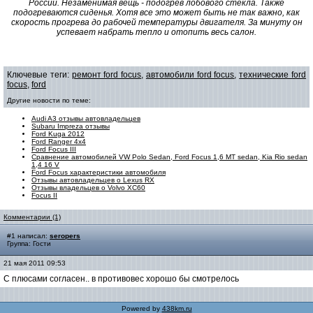
России. Незаменимая вещь - подогрев лобового стекла. Также
подогреваются сиденья. Хотя все это может быть не так важно, как
скорость прогрева до рабочей температуры двигателя. За минуту он
успевает набрать тепло и отопить весь салон.
Ключевые теги:
ремонт ford focus
,
автомобили ford focus
,
технические ford
focus
,
ford
Другие новости по теме:
Audi A3 отзывы автовладельцев
Subaru Impreza отзывы
Ford Kuga 2012
Ford Ranger 4x4
Ford Focus III
Сравнение автомобилей VW Polo Sedan, Ford Focus 1,6 MT sedan, Kia Rio sedan
1,4 16 V
Ford Focus характеристики автомобиля
Отзывы автовладельцев о Lexus RX
Отзывы владельцев о Volvo XC60
Focus II
Комментарии (1)
#1 написал:
seropers
Группа: Гости
21 мая 2011 09:53
С плюсами согласен.. в противовес хорошо бы смотрелось
Powered by
438km.ru