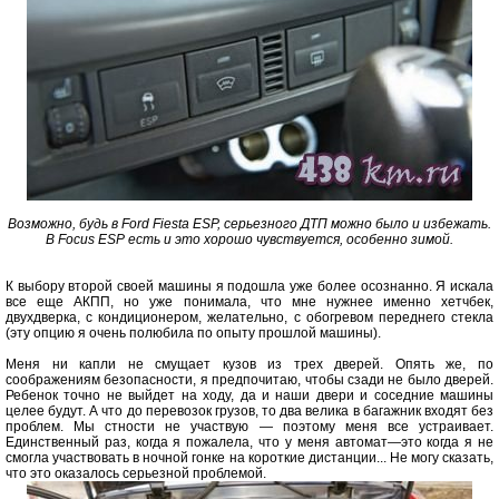
Возможно, будь в Ford Fiesta ESP, серьезного ДТП можно было и избежать.
В Focus ESP есть и это хорошо чувствуется, особенно зимой.
К выбору второй своей машины я подошла уже более осознанно. Я искала
все еще АКПП, но уже понимала, что мне нужнее именно хетчбек,
двухдверка, с кондиционером, желательно, с обогревом переднего стекла
(эту опцию я очень полюбила по опыту прошлой машины).
Меня ни капли не смущает кузов из трех дверей. Опять же, по
соображениям безопасности, я предпочитаю, чтобы сзади не было дверей.
Ребенок точно не выйдет на ходу, да и наши двери и соседние машины
целее будут. А что до перевозок грузов, то два велика в багажник входят без
проблем. Мы стности не участвую — поэтому меня все устраивает.
Единственный раз, когда я пожалела, что у меня автомат—это когда я не
смогла участвовать в ночной гонке на короткие дистанции... Не могу сказать,
что это оказалось серьезной проблемой.