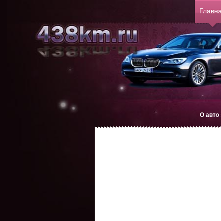
Главн
О авто