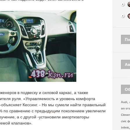
По
Ав
Об
женеров в подвеску и силовой каркас, а также
ителя руля. «Управляемость и уровень комфорта
,
Audi
 -объясняет Кессинг. - Но мы сумели найти правильный
srx от
6% по сравнению с предыдущим поколением увеличили
Citroe
кручение, а с другой -установили амортизаторы
civic 
темой клапанов».
Infiniti