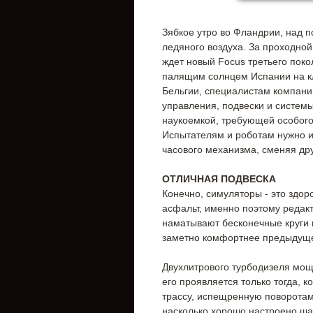
Зябкое утро во Фландрии, над п
ледяного воздуха. За проходной
ждет новый Focus третьего поко
палящим солнцем Испании на кл
Бельгии, специалистам компани
управления, подвески и системы
наукоемкой, требующей особого 
Испытателям и роботам нужно и
часового механизма, сменяя дру
ОТЛИЧНАЯ ПОДВЕСКА
Конечно, симуляторы - это здор
асфальт, именно поэтому редак
наматывают бесконечные круги п
заметно комфортнее предыдуще
Двухлитрового турбодизеля мощн
его проявляется только тогда, 
трассу, испещренную поворотами
насколько хорошо настроено шас