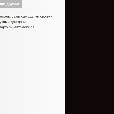
ши друзья
елаем сами
самоделки
своими
уками для дачи,
вартиры,автомобиля.