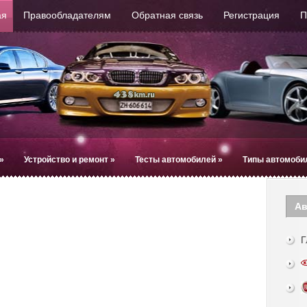
ая
Правообладателям
Обратная связь
Регистрация
П
»
Устройство и ремонт
»
Тесты автомобилей
»
Типы автомоби
Ав
Г