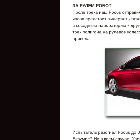
ЗА РУЛЕМ РОБОТ
После трека наш Focus отправил
часов предстоит выдержать тяж
в соседнюю лабораторию к дру
трек полигона на рулевое колес
привода.
Испытатель разогнал Focus до 80
Безумие? Ни в коем случае! Упр