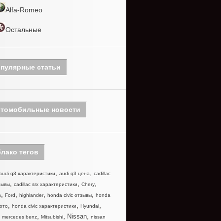
Alfa-Romeo
Остальные
пулярные статьи
томобильные новости
лако тегов
,
,
audi q3 характеристики
audi q3 цена
cadillac
,
,
,
зывы
cadillac srx характеристики
Chery
,
,
,
,
n
Ford
highlander
honda civic отзывы
honda
,
,
,
фото
honda civic характеристики
Hyundai
,
,
,
,
Nissan
mercedes benz
Mitsubishi
nissan