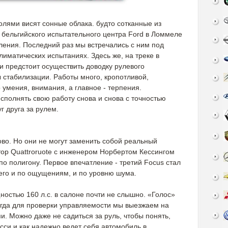
олями висят сонные облака. будто сотканные из
 бельгийского испытательного центра Ford в Ломмеле
ления. Последний раз мы встречались с ним под
иматических испытаниях. Здесь же, на треке в
и предстоит осуществить доводку рулевого
 стабилизации. Работы много, кропотливой,
умения, внимания, а главное - терпения.
сполнять свою работу снова и снова с точностью
г друга за рулем.
ово. Но они не могут заменить собой реальный
тор Quattroruote с инженером Норбертом Кессингом
о полигону. Первое впечатление - третий Focus стал
го и по ощущениям, и по уровню шума.
остью 160 л.с. в салоне почти не слышно. «Голос»
когда для проверки управляемости мы выезжаем на
. Можно даже не садиться за руль, чтобы понять,
си и как надежно ведет себя автомобиль в