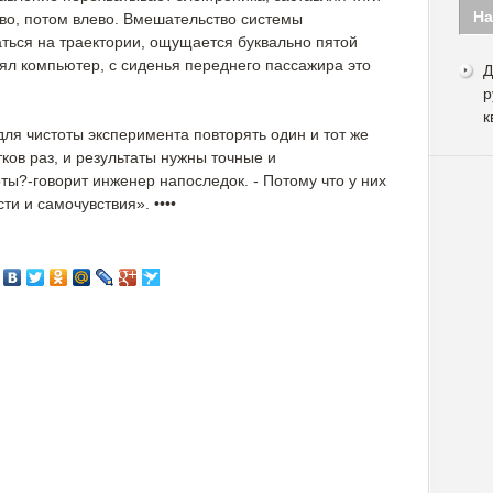
На
аво, потом влево. Вмешательство системы
ться на траектории, ощущается буквально пятой
ял компьютер, с сиденья переднего пассажира это
Д
р
к
 для чистоты эксперимента повторять один и тот же
тков раз, и результаты нужны точные и
ы?-говорит инженер напоследок. - Потому что у них
ти и самочувствия». ••••