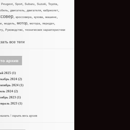
,
,
,
,
,
,
Peugeot
Sport
Subaru
Suzuki
Toyota
,
,
,
,
обиль
двигатель
двигателя
кабриолет
ссовер
,
,
,
,
кроссовера
кузова
машине
,
,
,
,
,
мотор
и
модель
мотора
передач
,
,
ту
Руководство
технические характеристики
зать все теги
то архив
й 2025 (1)
кабрь 2024 (2)
нтябрь 2024 (1)
юль 2024 (2)
оябрь 2023 (1)
враль 2023 (1)
казать / скрыть весь архив