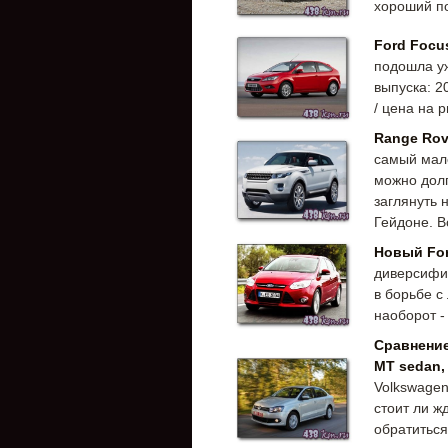
хороший по
Ford Focu
подошла у
выпуска: 2
/ цена на 
Range Rov
самый мале
можно долг
заглянуть 
Гейдоне. Во
Новый For
диверсифиц
в борьбе с
наоборот -
Сравнение
MT sedan, 
Volkswagen
стоит ли ж
обратиться