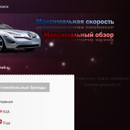
оиск
лей
»
Fatal error: Call to undefined
function gzipout() in
томобильные бренды
лавная
KIA
Fiat