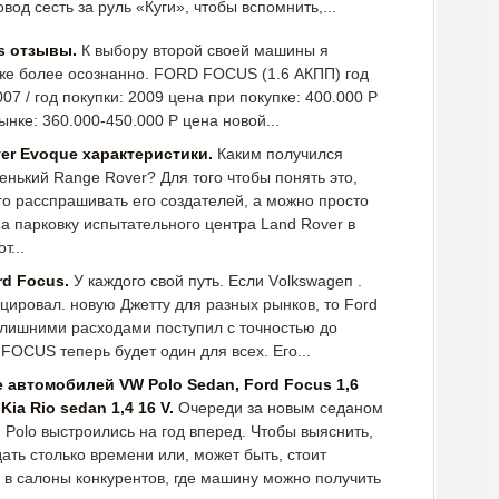
вод сесть за руль «Куги», чтобы вспомнить,...
s отзывы.
К выбору второй своей машины я
же более осознанно. FORD FOCUS (1.6 АКПП) год
007 / год покупки: 2009 цена при покупке: 400.000 Р
рынке: 360.000-450.000 Р цена новой...
er Evoque характеристики.
Каким получился
нький Range Rover? Для того чтобы понять это,
о расспрашивать его создателей, а можно просто
на парковку испытательного центра Land Rover в
т...
d Focus.
У каждого свой путь. Если Vоlkswаgеп .
ировал. новую Джетту для разных рынков, то Ford
 лишними расходами поступил с точностью до
 FOCUS теперь будет один для всех. Его...
 автомобилей VW Polo Sedan, Ford Focus 1,6
Kia Rio sedan 1,4 16 V.
Очереди за новым седаном
 Polo выстроились на год вперед. Чтобы выяснить,
дать столько времени или, может быть, стоит
 в салоны конкурентов, где машину можно получить