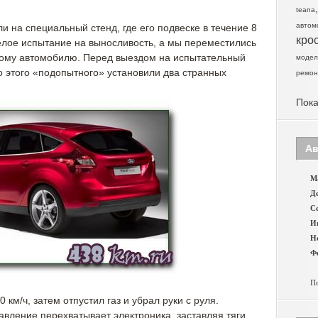
teana
автом
и на специальный стенд, где его подвеске в течение 8
кро
елое испытание на выносливость, а мы переместились
гому автомобилю. Перед выездом на испытательный
модел
о этого «подопытного» установили два странных
ремон
Пока
Ав
Ма
Де
Се
И
Н
Фе
По
 км/ч, затем отпустил газ и убрал руки с руля.
авление перехватывает электроника, заставляя тяги