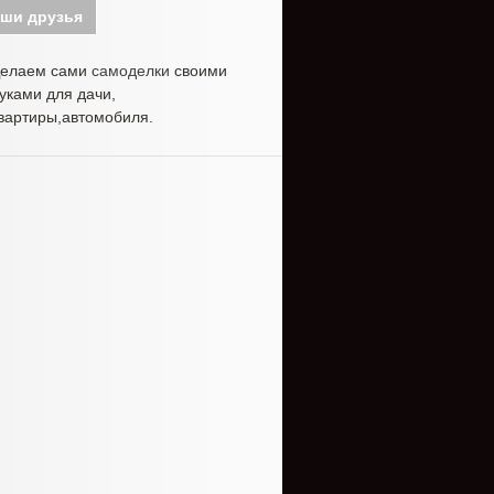
ши друзья
елаем сами
самоделки
своими
уками для дачи,
вартиры,автомобиля.