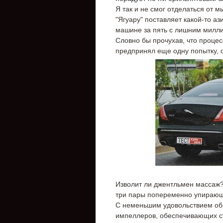
Я так и не смог отделаться от 
"Ягуару" поставляет какой-то аз
машине за пять с лишним милли
Словно бы прочухав, что процес
предпринял еще одну попытку, о
Изволит ли джентльмен массаж? 
три пары попеременно упирающ
С неменьшим удовольствием обр
импеллеров, обеспечивающих с