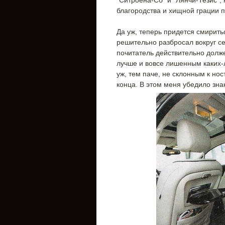
"Ситроена-Сб" и "Лянчи-Тезис",
благородства и хищной грации 
Да уж, теперь придется смиритьс
решительно разбросал вокруг се
почитатель действительно долже
лучше и вовсе лишенным каких-
уж, тем паче, не склонным к нос
конца. В этом меня убедило зна