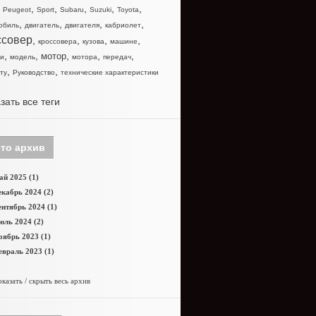
,
,
,
,
,
,
Peugeot
Sport
Subaru
Suzuki
Toyota
,
,
,
,
обиль
двигатель
двигателя
кабриолет
ссовер
,
,
,
,
кроссовера
кузова
машине
,
,
,
,
,
мотор
и
модель
мотора
передач
,
,
ту
Руководство
технические характеристики
зать все теги
то архив
й 2025 (1)
кабрь 2024 (2)
нтябрь 2024 (1)
юль 2024 (2)
оябрь 2023 (1)
враль 2023 (1)
казать / скрыть весь архив