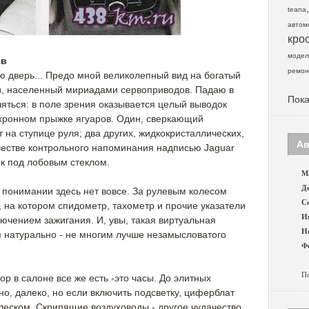
teana
автом
кро
модел
ов
ремон
 дверь... Предо мной великолепный вид на богатый
и, населенный мириадами сервоприводов. Падаю в
Пока
ляться: в поле зрения оказывается целый выводок
хронном прыжке ягуаров. Один, сверкающий
на ступице руля; два других, жидкокристаллических,
Ав
ачестве контрольного напоминания надписью Jaguar
к под лобовым стеклом.
Ма
Де
понимании здесь нет вовсе. За рулевым колесом
Се
 на котором спидометр, тахометр и прочие указатели
И
ючением зажигания. И, увы, такая виртуальная
Н
м натурально - не многим лучше незамысловатого
Фе
По
р в салоне все же есть -это часы. До элитных
но, далеко, но если включить подсветку, циферблат
леском. Скрипящие воздуховоды - другое чудачество.