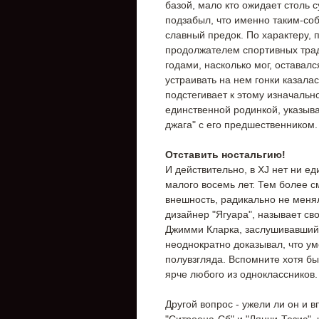
базой, мало кто ожидает столь 
подзабыл, что именно таким-со
славный предок. По характеру, 
продолжателем спортивных трад
годами, насколько мог, оставал
устраивать на нем гонки казала
подстегивает к этому изначальн
единственной родинкой, указы
джага" с его предшественником.
Отставить ностальгию!
И действительно, в XJ нет ни ед
малого восемь лет. Тем более см
внешность, радикально не меня
дизайнер "Ягуара", называет с
Джимми Кларка, заслушивавший
неоднократно доказывал, что у
полувзгляда. Вспомните хотя бы
ярче любого из одноклассников.
Другой вопрос - ужели ли он и 