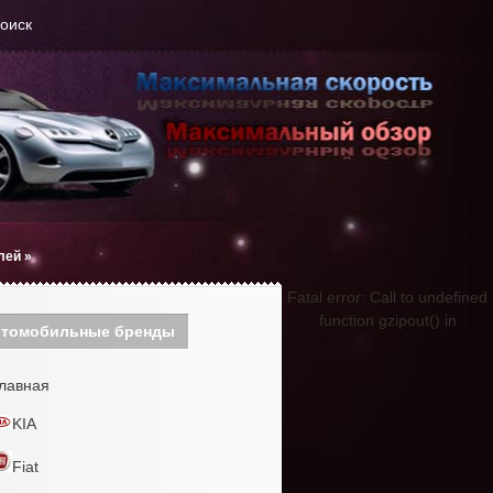
оиск
лей
»
Fatal error: Call to undefined
function gzipout() in
томобильные бренды
лавная
KIA
Fiat