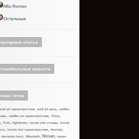
Alfa-Romeo
Остальные
пулярные статьи
томобильные новости
лако тегов
,
,
audi q3 характеристики
audi q3 цена
cadillac
,
,
,
зывы
cadillac srx характеристики
Chery
,
,
,
,
n
Ford
highlander
honda civic отзывы
honda
,
,
,
фото
honda civic характеристики
Hyundai
,
,
,
,
Nissan
mercedes benz
Mitsubishi
nissan