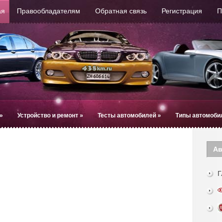
ая
Правообладателям
Обратная связь
Регистрация
П
»
Устройство и ремонт
»
Тесты автомобилей
»
Типы автомоби
Ав
Г