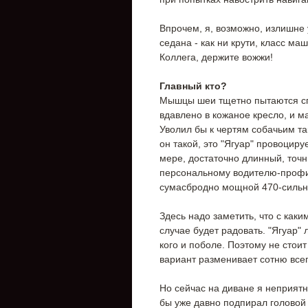
Впрочем, я, возможно, излишне
седана - как ни крути, класс ма
Коллега, держите вожжи!
Главный кто?
Мышцы шеи тщетно пытаются спа
вдавлено в кожаное кресло, и 
Уволил бы к чертям собачьим та
он такой, это "Ягуар" провоциру
мере, достаточно длинный, точ
персональному водителю-профи
сумасбродно мощной 470-сильн
Здесь надо заметить, что с как
случае будет радовать. "Ягуар" 
кого и поболе. Поэтому не стои
вариант разменивает сотню всего
Но сейчас на диване я неприятн
бы уже давно подпирал головой 