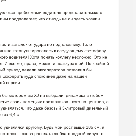
 увлекся проблемами водителя представительского
шины предполагает, что отнюдь не он здесь хозяин.
сти затылок от удара по подголовнику. Тело
машина катапультировалась к следующему светофору.
кого водителя! Хотя понять коллегу несложно. Это не
ет. И все же, право, можно и поаккуратней. По крайней
ный привод педали акселератора позволил бы
 шоферить куда спокойнее даже на нашей
ой версии.
им бы мотором вы XJ ни выбрали, динамика в любом
легче своих немецких противников - кого на центнер, а
т удивляться, что даже базовый 3-литровый дизельный
 за 6,4 с.
о удивлялся другому. Будь мой рост выше 185 см, я
потолок - такова расплата за благородный силуэт с