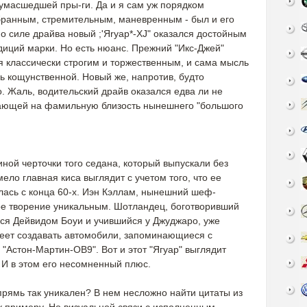
сумасшедшей пры-ги. Да и я сам уж порядком
бранным, стремительным, маневренным - был и его
по силе драйва новый ;'Яryap*-XJ" оказался достойным
иций марки. Но есть нюанс. Прежний "Икс-Джей"
ся классически строгим и торжественным, и сама мысль
сь кощунственной. Новый же, напротив, будто
о. Жаль, водительский драйв оказался едва ли не
вающей на фамильную близость нынешнего "большого
иной черточки того седана, который выпускали без
ело главная киса выглядит с учетом того, что ее
лась с конца 60-х. Иэн Кэллам, нынешний шеф-
вое творение уникальным. Шотландец, боготворивший
ся Дейвидом Боуи и учившийся у Джуджаро, уже
меет создавать автомобили, запоминающиеся с
 "Астон-Мартин-ОВ9". Вот и этот "Ягуар" выглядит
 И в этом его несомненный плюс.
впрямь так уникален? В нем несложно найти цитаты из