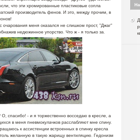
На
мысли, что эти хромированные пластиковые сопла
иатский производитель фенов. И это, между прочим, в
онов!
Д
с очарования меня оказался не слишком прост, "Джаг"
р
бнажив недюжинное упорство. Что ж - я только за.
к
О, спасибо! - и я торжественно восседаю в кресле, а
ихся в меня пневмокулачков расслабляют мне спину.
ащаюсь к ассистенции встроенных в спинку кресла
толь желанную в такую жарищу вентиляцию. Гедонизм