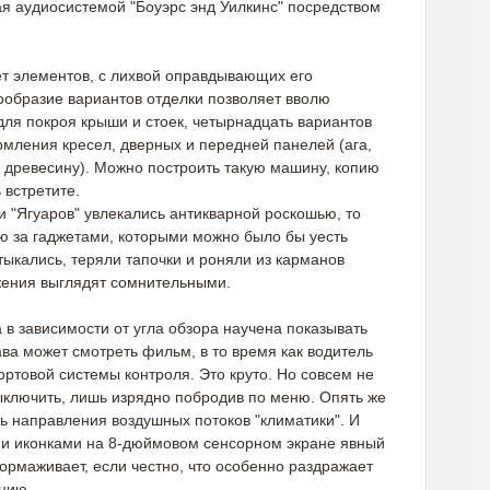
ая аудиосистемой "Боуэрс энд Уилкинс" посредством
ет элементов, с лихвой оправдывающих его
образие вариантов отделки позволяет вволю
 для покроя крыши и стоек, четырнадцать вариантов
рмления кресел, дверных и передней панелей (ага,
ю древесину). Можно построить такую машину, копию
 встретите.
 "Ягуаров" увлекались антикварной роскошью, то
ню за гаджетами, которыми можно было бы уесть
отыкались, теряли тапочки и роняли из карманов
жения выглядят сомнительными.
а в зависимости от угла обзора научена показывать
ва может смотреть фильм, в то время как водитель
ортовой системы контроля. Это круто. Но совсем не
выключить, лишь изрядно побродив по меню. Опять же
ь направления воздушных потоков "климатики". И
 и иконками на 8-дюймовом сенсорном экране явный
ормаживает, если честно, что особенно раздражает
ацию.