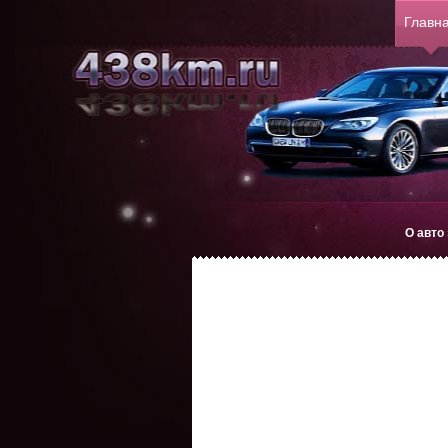
Главн
О авто