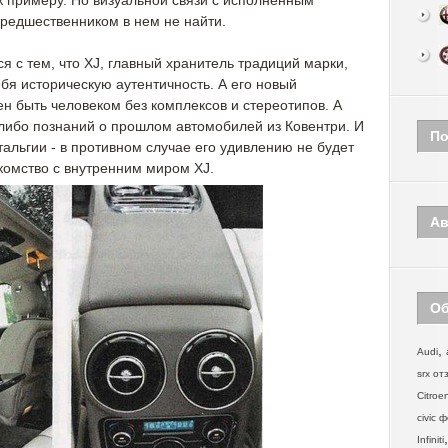
 к примеру. Но визуальной связи с исполненным
предшественником в нем не найти.
я с тем, что XJ, главный хранитель традиций марки,
бя историческую аутентичность. А его новый
н быть человеком без комплексов и стереотипов. А
либо познаний о прошлом автомобилей из Ковентри. И
По
тальгии - в противном случае его удивлению не будет
комство с внутренним миром XJ.
Ав
Об
,
Audi
srx от
Citroe
civic 
Infiniti