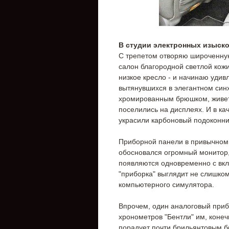
В студии электронных изыск
С трепетом отворяю широченную
салон благородной светлой кож
низкое кресло - и начинаю удив
вытянувшихся в элегантном син
хромированным брюшком, живет 
поселились на дисплеях. И в к
украсили карбоновый подоконни
Приборной панели в привычном 
обосновался огромный монитор,
появляются одновременно с вкл
"приборка" выглядит не слишко
компьютерного симулятора.
Впрочем, один аналоговый прибо
хронометров "Бентли" им, конеч
порадует почти брильянтовым б