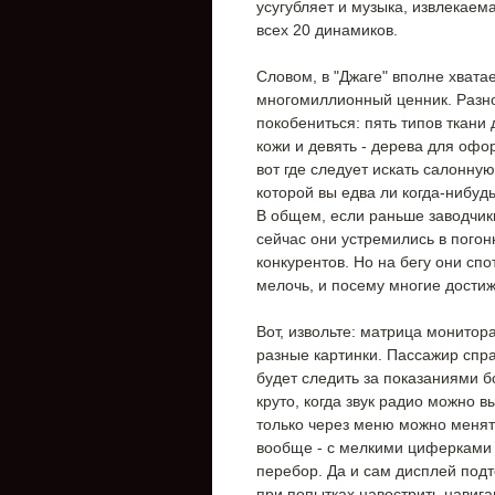
усугубляет и музыка, извлекаем
всех 20 динамиков.
Словом, в "Джаге" вполне хвата
многомиллионный ценник. Разно
покобениться: пять типов ткани
кожи и девять - дерева для офо
вот где следует искать салонну
которой вы едва ли когда-нибудь
В общем, если раньше заводчики
сейчас они устремились в пого
конкурентов. Но на бегу они сп
мелочь, и посему многие дости
Вот, извольте: матрица монитор
разные картинки. Пассажир спра
будет следить за показаниями б
круто, когда звук радио можно 
только через меню можно менят
вообще - с мелкими циферками
перебор. Да и сам дисплей подт
при попытках навострить навиг