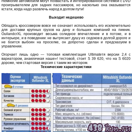
Немногие автомобили могут похвастать и интегрированной системой с DVD
проигрывателем для задних пассажиров, но насколько она оказывается
кстати, когда надо развлечь народ в долгом пути!
Выходит недешево
Обладать кроссовером вовсе не означает использовать его исключительно
для доставки крупных грузов на дачу и больших компаний на пикник.
OuilandcrXL производит весьма солидное впечатление и в потоке, и в
интерьере, и в поведении: не вытрясает душу из седоков в долгой дороге и
не боится выбоин на проселке, он добротно сделан и предсказуем в
управлении.
Огорчает лишь одно — топовая комплектация Ultimateтя версии 2,4 с
вариатором, анаюгичная наше»! тестовой, стоит S 39 620, что на S 6020
дороже, чем стартовая версия с таким же мотором.
Технические характеристики