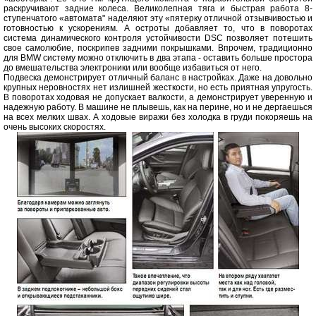
раскручивают задние колеса. Великолепная тяга и быстрая работа 8-
ступенчатого «автомата" наделяют эту «пятерку отличной отзывчивостью и
готовностью к ускорениям. А остроты добавляет то, что в поворотах
система динамического контроля устойчивости DSC позволяет потешить
свое самолюбие, поскрипев задними покрышками. Впрочем, традиционно
для BMW систему можно отключить в два этапа - оставить больше простора
до вмешательства электроники или вообще избавиться от него.
Подвеска демонстрирует отличный баланс в настройках. Даже на довольно
крупных неровностях нет излишней жесткости, но есть приятная упругость.
В поворотах ходовая не допускает валкости, а демонстрирует уверенную и
надежную работу. В машине не плывешь, как на перине, но и не дергаешься
на всех мелких швах. А ходовые виражи без холодка в груди покоряешь на
очень высоких скоростях.