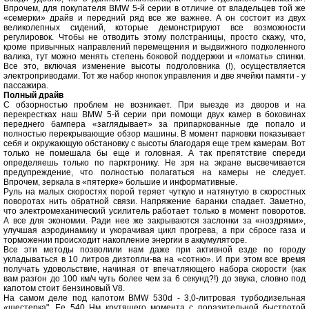
Впрочем, для покупателя BMW 5-й серии в отличие от владельцев той же
«семерки» драйв и передний ряд все же важнее. А он состоит из двух
великолепных сидений, которые демонстрируют все возможности
регулировок. Чтобы не отводить этому полстраницы, просто скажу, что,
кроме привычных направлений перемещения и выдвижного подколенного
валика, тут можно менять степень боковой поддержки и «ломать» спинки.
Все это, включая изменение высоты подголовника (!), осуществляется
электроприводами. Тот же набор кнопок управления и две ячейки памяти - у
пассажира.
Полный драйв
С обзорностью проблем не возникает. При выезде из дворов и на
перекрестках наш BMW 5-й серии при помощи двух камер в боковинах
переднего бампера «заглядывает» за припаркованные где попало и
полностью перекрывающие обзор машины. В момент парковки показывает
себя и окружающую обстановку с высоты благодаря еще трем камерам. Вот
только не помешала бы еще и головная. А так препятствие спереди
определяешь только по парктронику. Не зря на экране высвечивается
предупреждение, что полностью полагаться на камеры не следует.
Впрочем, зеркала в «пятерке» большие и информативные.
Руль на малых скоростях порой теряет чуткую и натянутую в скоростных
поворотах нить обратной связи. Напряжение баранки спадает. Заметно,
что электромеханический усилитель работает только в момент поворотов.
А все для экономии. Ради нее же закрываются заслонки за «ноздрями»,
улучшая аэродинамику и укорачивая цикл прогрева, а при сбросе газа и
торможении происходит накопление энергии в аккумуляторе.
Все эти методы позволили нам даже при активной езде по городу
укладываться в 10 литров дизтопли-ва на «сотню». И при этом все время
получать удовольствие, начиная от впечатляющего набора скорости (как
вам разгон до 100 км/ч чуть более чем за 6 секунд?!) до звука, словно под
капотом стоит бензиновый V8.
На самом деле под капотом BMW 530d - 3,0-литровая турбодизельная
«шестерка". Ее 540 Нм крутящего момента с поразительной быстротой