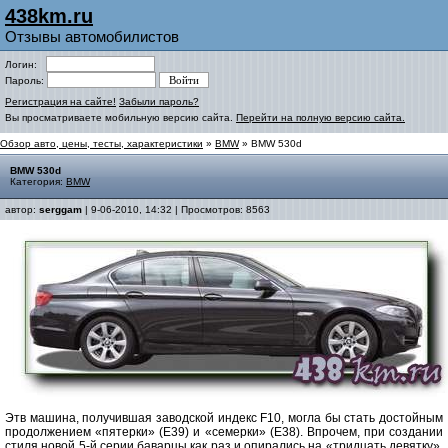
438km.ru
Отзывы автомобилистов
Логин:
Пароль:
Регистрация на сайте!
Забыли пароль?
Вы просматриваете мобильную версию сайта.
Перейти на полную версию сайта.
Обзор авто, цены, тесты, характеристики
»
BMW
» BMW 530d
BMW 530d
Категория:
BMW
автор:
serggam
| 9-06-2010, 14:32 | Просмотров: 8563
Этв машина, получившая заводской индекс F10, могла бы стать достойным
продолжением «пятерки» (Е39) и «семерки» (Е38). Впрочем, при создании
стиля новой 5-й серии баварцы как раз и опирались на «тридцать девятку».