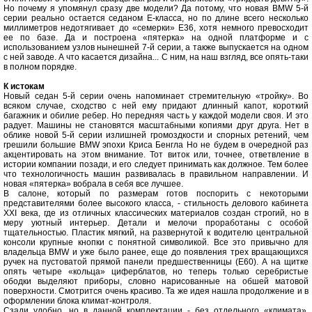
Но почему я упомянул сразу две модели? Да потому, что новая BMW 5-й
серии реально остается седаном Е-класса, но по длине всего несколько
миллиметров недотягивает до «семерки» Е36, хотя немного превосходит
ее по базе. Да и построена «пятерка» на одной платформе и с
использованием узлов нынешней 7-й серии, а также выпускается на одном
с ней заводе. А что касается дизайна... С ним, на наш взгляд, все опять-таки
в полном порядке.
К истокам
Новый седан 5-й серии очень напоминает стремительную «тройку». Во
всяком случае, сходство с ней ему придают длинный капот, короткий
багажник и обилие ребер. Но передняя часть у каждой модели своя. И это
радует. Машины не становятся масштабными копиями друг друга. Нет в
облике новой 5-й серии излишней громоздкости и спорных ретений, чем
грешили большие BMW эпохи Криса Бенгла Но не будем в очередной раз
акцентировать на этом внимание. Тот виток или, точнее, ответвление в
истории компании позади, и его следует принимать как должное. Тем более
что технологичность машин развивалась в правильном направлении. И
новая «пятерка» вобрала в себя все лучшее.
В салоне, который по размерам готов поспорить с некоторыми
представителями более высокого класса, - стильность делового кабинета
XXI века, где из отличных классических материалов создан строгий, но в
меру уютный интерьер. Детали и мелочи проработаны с особой
тщательностью. Пластик мягкий, на развернутой к водителю центральной
консоли крупные кнопки с понятной символикой. Все это привычно для
владельца BMW и уже было ранее, еще до появления трех вращающихся
ручек на пустоватой прямой панели предшественницы (Е60). А на щитке
опять четыре «кольца» циферблатов, но теперь только серебристые
ободки выделяют приборы, словно нарисованные на обшей матовой
поверхности. Смотрится очень красиво. Та же идея нашла продолжение и в
оформлении блока климат-контроля.
Сзади удобно, но в данной комплектации - без отдельного «климата».