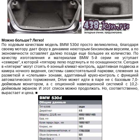
Можно больше? Легко!
По ходовым качествам модель BMW 530d просто великолепна, благодаря
своему мотору дает фору в динамике некоторым бензиновым версиям, а по
экономичности оставляет далеко позади еще большее их количество. По
качеству изготовления и материалам BMW 5-й серии не уступает
«семерке", к которой «пятерку легко подтянуть и по оснащенности. Сегодня
в «пятерке" могут стоять 4-зонный климат-контроль, адаптивная подвеска и
камера ночного видения, системы самостоятельной парковки, слежения за
разметкой и «слепыми» зонами, адаптивный круиз-контроль с функцией
автоматического торможения, Drive может идти в паре не с базовым 7,0-
дюймовым монитором, а с опционной навигационной системой с 10,2-
дюймовым экраном. И этот список можно продолжать. Но, соответственно,
вырастает и цена. ■