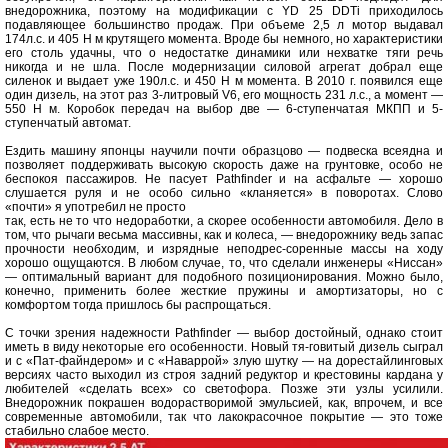
внедорожника, поэтому на модификации с YD 25 DDTi приходилось
подавляющее большинство продаж. При объеме 2,5 л мотор выдавал
174л.с. и 405 Н м крутящего момента. Вроде бы немного, но характеристики
его столь удачны, что о недостатке динамики или нехватке тяги речь
никогда и не шла. После модернизации силовой агрегат добрал еще
силенок и выдает уже 190л.с. и 450 Н м момента. В 2010 г. появился еще
один дизель, на этот раз 3-литровый V6, его мощность 231 л.с., а момент —
550 Н м. Коробок передач на выбор две — 6-ступенчатая МКПП и 5-
ступенчатый автомат.
Ездить машину японцы научили почти образцово — подвеска всеядна и
позволяет поддерживать высокую скорость даже на грунтовке, особо не
беспокоя пассажиров. Не пасует Pathfinder и на асфальте — хорошо
слушается руля и не особо сильно «кланяется» в поворотах. Слово
«почти» я употребил не просто
так, есть не то что недоработки, а скорее особенности автомобиля. Дело в
том, что рычаги весьма массивны, как и колеса, — внедорожнику ведь запас
прочности необходим, и изрядные неподрес-соренные массы на ходу
хорошо ощущаются. В любом случае, то, что сделали инженеры «Ниссан»
— оптимальный вариант для подобного позиционирования. Можно было,
конечно, применить более жесткие пружины и амортизаторы, но с
комфортом тогда пришлось бы распрощаться.
С точки зрения надежности Pathfinder — выбор достойный, однако стоит
иметь в виду некоторые его особенности. Новый тя-говитый дизель сыграл
и с «Пат-файндером» и с «Наваррой» злую шутку — на дорестайлинговых
версиях часто выходил из строя задний редуктор и крестовины кардана у
любителей «сделать всех» со светофора. Позже эти узлы усилили.
Внедорожник покрашен водорастворимой эмульсией, как, впрочем, и все
современные автомобили, так что лакокрасочное покрытие — это тоже
стабильно слабое место.