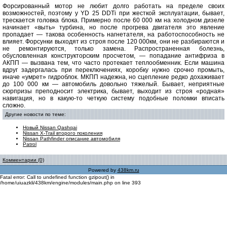
Форсированный мотор не любит долго работать на пределе своих
возможностей, поэтому у YD 25 DDTi при жесткой эксплуатации, бывает,
трескается головка блока. Примерно после 60 000 км на холодном дизеле
начинает «выть» турбина, но после прогрева двигателя это явление
пропадает — такова особенность нагнетателя, на работоспособность не
влияет. Форсунки выходят из строя после 120 000км, они не разбираются и
не ремонтируются, только замена. Распространенная болезнь,
обусловленная конструкторским просчетом, — попадание антифриза в
АКПП — вызвана тем, что часто протекает теплообменник. Если машина
вдруг задергалась при переключениях, коробку нужно срочно промыть,
иначе «умрет» гидроблок. МКПП надежна, но сцепление редко дохаживает
до 100 000 км — автомобиль довольно тяжелый. Бывает, неприятные
сюрпризы преподносит электрика, бывает, выходит из строя «родная»
навигация, но в какую-то четкую систему подобные поломки вписать
сложно.
Другие новости по теме:
Новый Nissan Qashqai
Nissan X-Trail второго поколения
Nissan Pathfinder описание автомобиля
Patrol
Комментарии (0)
Powered by
438km.ru
Fatal error: Call to undefined function gzipout() in
/home/uiuazkli/438km/engine/modules/main.php on line 393