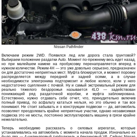
Nissan Pathfinder
Включаем режим 2WD. Появился лед или дорога стала грунтовой?
Выбираем положение раздатки Auto. Момент по-прежнему весь идет назад,
но при малейшем намеке на пробуксовку перенаправляется вперед в
нужном количестве. Режим 4Н — это уже довольно серьезно, предназначен
он для достаточно неприятных мест. Муфта блокируется, и момент поровну
распределяется между передней и задней осями, а в случае
необходимости электроника подтормозит и любое колесо, коли у него
недостаточно сцепления с почвой. Ну и самый экстремальный режим для
реально тяжелого бездорожья называется 4LO — задействован
понижающий ряд раздаточной коробки, и муфта заблокирована.
Естественно, нужно отдавать себе отчет, что, принудительно включив
полный привод, по асфальту кататься нельзя, но это обычно и так все
понимают. Не стоит забывать и о конструкции подвески — да, автомобиль
позволяет преодолевать крайне неприятные участки, однако независимая
подвеска это не мосты, постоянно эксплуатировать машину в грязи крайне
нежелательно.
Теперь необходимо рассказать о силовых агрегатах, которые
устанавливались на автомобиль с момента начала продаж. Изначально их
было два — 4-цилиндровый турбодизель и бензиновый V6. Сейчас Nissan