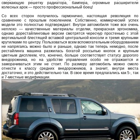
сверкающую решетку радиатора, бампера, огромные расширители
колесных арок — просто профессиональный боец!
Со всех сторон получилось гармонично, настоящая революция по
сравнению с прошлым поколением. Собственно, коммерческий успех
модели это полностью подтверждает. Внутри автомобиля тоже все очень
неплохо — качественные материалы отделки, прекрасная эргономика,
однако дорестайлинговые версии смотрятся чересчур простенько с этой
вертикальной блестящей вставкой центральной консоли и тремя крупными
крутилками по центру. Пользоваться всем вспомогательным оборудованием
не напрягаясь можно было и раньше, однако так теперь немодно, после
рестайлинга машина разжилась богатой россыпью кнопок и крупным
цветным дисплеем, что, конечно, больше соответствует статусу дорогого
внедорожника, но на удобстве управления особо не отражается и
заморачиваться этим не стоит. По размеру автомобиль можно смело
отнести к классу средних внедорожников, а значит, внутри места
достаточно, и это действительно так. В свое время предлагались как 5-, так
и 7-местные модификации.