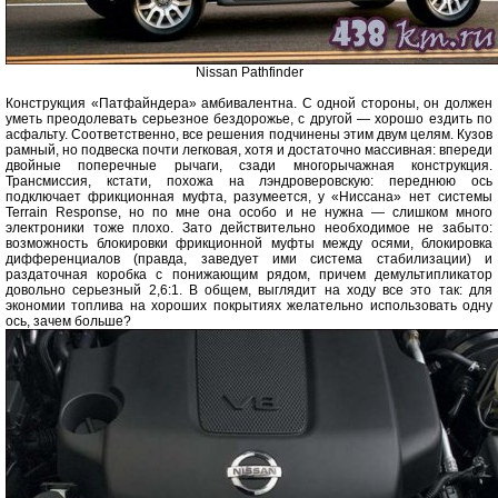
Nissan Pathfinder
Конструкция «Патфайндера» амбивалентна. С одной стороны, он должен
уметь преодолевать серьезное бездорожье, с другой — хорошо ездить по
асфальту. Соответственно, все решения подчинены этим двум целям. Кузов
рамный, но подвеска почти легковая, хотя и достаточно массивная: впереди
двойные поперечные рычаги, сзади многорычажная конструкция.
Трансмиссия, кстати, похожа на лэндроверовскую: переднюю ось
подключает фрикционная муфта, разумеется, у «Ниссана» нет системы
Terrain Response, но по мне она особо и не нужна — слишком много
электроники тоже плохо. Зато действительно необходимое не забыто:
возможность блокировки фрикционной муфты между осями, блокировка
дифференциалов (правда, заведует ими система стабилизации) и
раздаточная коробка с понижающим рядом, причем демультипликатор
довольно серьезный 2,6:1. В общем, выглядит на ходу все это так: для
экономии топлива на хороших покрытиях желательно использовать одну
ось, зачем больше?