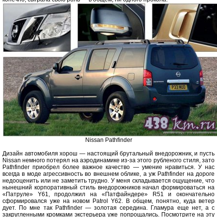
Nissan Pathfinder
Дизайн автомобиля хорош — настоящий брутальный внедорожник, и пусть
Nissan немного потерял на аэродинамике из-за этого рубленого стиля, зато
Pathfinder приобрел более важное качество — умение нравиться. У нас
всегда в моде агрессивность во внешнем облике, а уж Pathfinder на дороге
недооценить или не заметить трудно. У меня складывается ощущение, что
нынешний корпоративный стиль внедорожников начал формироваться на
«Патруле» Y61, продолжил на «Патфайндере» R51 и окончательно
сформировался уже на новом Patrol Y62. В общем, понятно, куда ветер
дует. По мне так Pathfinder — золотая середина. Гламура еще нет, а с
закругленными кромками экстерьера уже попрощались. Посмотрите на эту