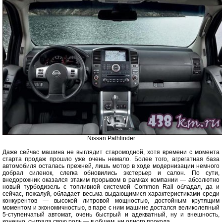
Nissan Pathfinder
Даже сейчас машина не выглядит старомодной, хотя времени с момента
старта продаж прошло уже очень немало. Более того, агрегатная база
автомобиля осталась прежней, лишь мотор в ходе модернизации немного
добрал силенок, слегка обновились экстерьер и салон. По сути,
внедорожник оказался этаким прорывом в рамках компании — абсолютно
новый турбодизель с топливной системой Common Rail обладал, да и
сейчас, пожалуй, обладает весьма выдающимися характеристиками среди
конкурентов — высокой литровой мощностью, достойным крутящим
моментом и экономичностью, в паре с ним машине достался великолепный
5-ступенчатый автомат, очень быстрый и адекватный, ну и внешность,
конечно, сыграла свою роль — в общем, ни одного прокола.