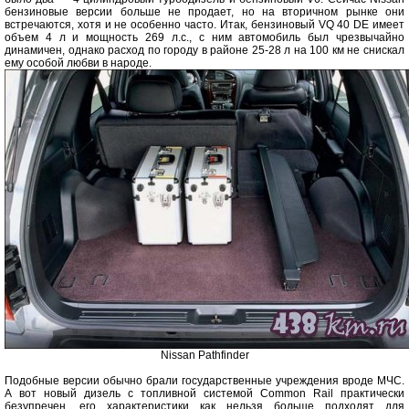
бензиновые версии больше не продает, но на вторичном рынке они
встречаются, хотя и не особенно часто. Итак, бензиновый VQ 40 DE имеет
объем 4 л и мощность 269 л.с., с ним автомобиль был чрезвычайно
динамичен, однако расход по городу в районе 25-28 л на 100 км не снискал
ему особой любви в народе.
Nissan Pathfinder
Подобные версии обычно брали государственные учреждения вроде МЧС.
А вот новый дизель с топливной системой Common Rail практически
безупречен, его характеристики как нельзя больше подходят для