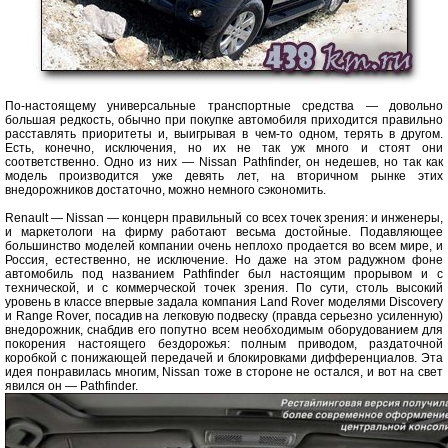
По-настоящему универсальные транспортные средства — довольно
большая редкость, обычно при покупке автомобиля приходится правильно
расставлять приоритеты и, выигрывая в чем-то одном, терять в другом.
Есть, конечно, исключения, но их не так уж много и стоят они
соответственно. Одно из них — Nissan Pathfinder, он недешев, но так как
модель производится уже девять лет, на вторичном рынке этих
внедорожников достаточно, можно немного сэкономить.
Renault — Nissan — концерн правильный со всех точек зрения: и инженеры,
и маркетологи на фирму работают весьма достойные. Подавляющее
большинство моделей компании очень неплохо продается во всем мире, и
Россия, естественно, не исключение. Но даже на этом радужном фоне
автомобиль под названием Pathfinder был настоящим прорывом и с
технической, и с коммерческой точек зрения. По сути, столь высокий
уровень в классе впервые задала компания Land Rover моделями Discovery
и Range Rover, посадив на легковую подвеску (правда серьезно усиленную)
внедорожник, снабдив его попутно всем необходимым оборудованием для
покорения настоящего бездорожья: полным приводом, раздаточной
коробкой с понижающей передачей и блокировками дифференциалов. Эта
идея понравилась многим, Nissan тоже в стороне не остался, и вот на свет
явился он — Pathfinder.