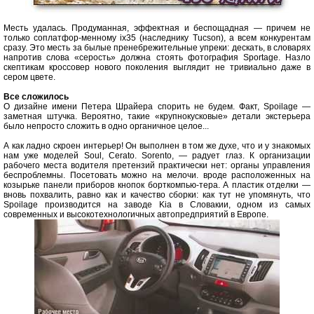
Месть удалась. Продуманная, эффектная и беспощадная — причем не
только соплатфор-менному ix35 (наследнику Tucson), а всем конкурентам
сразу. Это месть за былые пренебрежительные упреки: дескать, в словарях
напротив слова «серость» должна стоять фотография Sportage. Назло
скептикам кроссовер нового поколения выглядит не тривиально даже в
сером цвете.
Все сложилось
О дизайне имени Петера Шрайера спорить не будем. Факт, Spoilage —
заметная штучка. Вероятно, такие «крупнокусковые» детали экстерьера
было непросто сложить в одно органичное целое...
А как ладно скроен интерьер! Он выполнен в том же духе, что и у знакомых
нам уже моделей Soul, Cerato. Sorento, — paдует глаз. К организации
рабочего места водителя претензий практически нет: органы управления
беспроблемны. Посетовать можно на мелочи. вроде расположенных на
козырьке панели приборов кнопок борткомпью-тера. А пластик отделки —
вновь похвалить, равно как и качество сборки: как тут не упомянуть, что
Spoilage производится на заводе Kia в Словакии, одном из самых
современных и высокотехнологичных автопредприятий в Европе.