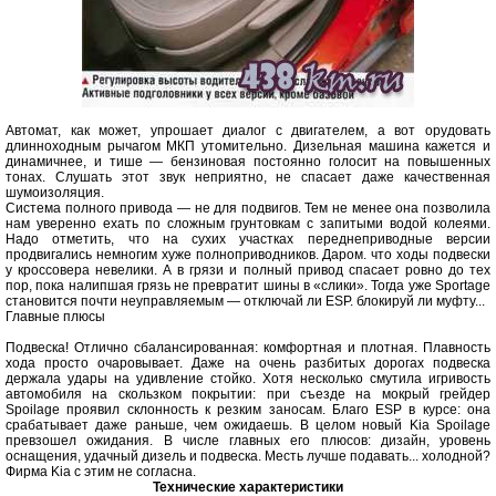
Автомат, как может, упрошает диалог с двигателем, а вот орудовать
длинноходным рычагом МКП утомительно. Дизельная машина кажется и
динамичнее, и тише — бензиновая постоянно голосит на повышенных
тонах. Слушать этот звук неприятно, не спасает даже качественная
шумоизоляция.
Система полного привода — не для подвигов. Тем не менее она позволила
нам уверенно ехать по сложным грунтовкам с запитыми водой колеями.
Надо отметить, что на сухих участках переднеприводные версии
продвигались немногим хуже полноприводников. Даром. что ходы подвески
у кроссовера невелики. А в грязи и полный привод спасает ровно до тех
пор, пока налипшая грязь не превратит шины в «слики». Тогда уже Sportage
становится почти неуправляемым — отключай ли ESP. блокируй ли муфту...
Главные плюсы
Подвеска! Отлично сбалансированная: комфортная и плотная. Плавность
хода просто очаровывает. Даже на очень разбитых дорогах подвеска
держала удары на удивление стойко. Хотя несколько смутила игривость
автомобиля на скользком покрытии: при съезде на мокрый грейдер
Spoilage проявил склонность к резким заносам. Благо ESP в курсе: она
срабатывает даже раньше, чем ожидаешь. В целом новый Kia Spoilage
превзошел ожидания. В числе главных его плюсов: дизайн, уровень
оснащения, удачный дизель и подвеска. Месть лучше подавать... холодной?
Фирма Kia с этим не согласна.
Технические характеристики