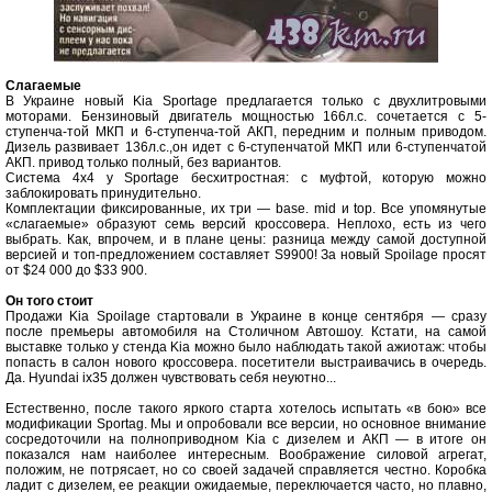
Слагаемые
В Украине новый Kia Sportage предлагается только с двухлитровыми
моторами. Бензиновый двигатель мощностью 166л.с. сочетается с 5-
ступенча-той МКП и 6-ступенча-той АКП, передним и полным приводом.
Дизель развивает 136л.с.,он идет с 6-ступенчатой МКП или 6-ступенчатой
АКП. привод только полный, без вариантов.
Система 4x4 у Sportage бесхитростная: с муфтой, которую можно
заблокировать принудительно.
Комплектации фиксированные, их три — base. mid и top. Все упомянутые
«слагаемые» образуют семь версий кроссовера. Неплохо, есть из чего
выбрать. Как, впрочем, и в плане цены: разница между самой доступной
версией и топ-предложением составляет S9900! За новый Spoilage просят
от $24 000 до $33 900.
Он того стоит
Продажи Kia Spoilage стартовали в Украине в конце сентября — сразу
после премьеры автомобиля на Столичном Автошоу. Кстати, на самой
выставке только у стенда Kia можно было наблюдать такой ажиотаж: чтобы
попасть в салон нового кроссовера. посетители выстраивачись в очередь.
Да. Hyundai ix35 должен чувствовать себя неуютно...
Естественно, после такого яркого старта хотелось испытать «в бою» все
модификации Sportag. Мы и опробовали все версии, но основное внимание
сосредоточили на полноприводном Kia с дизелем и АКП — в итоre он
показался нам наиболее интересным. Воображение силовой агрегат,
положим, не потрясает, но со своей задачей справляется честно. Коробка
ладит с дизелем, ее реакции ожидаемые, переключается часто, но плавно,