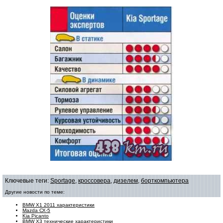
Ключевые теги:
Sportage
,
кроссовера
,
дизелем
,
борткомпьютера
Другие новости по теме:
BMW X1 2011 характеристики
Mazda СХ-5
Kia Picanto
BMW X3 технические характеристики