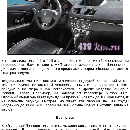
Базовый двигатель - 1,6 л, 106 л.с. -наделяет Fluence куда более скромным
потенциалом. Даже в паре с МКП агрегат ускоряет седан более-менее
динамично лишь в городе. А за его пределами и перед обгоном заставляет
семь раз подумать.
Тандем двигателя 1.6 с автоматом заменен на другой: бензиновый мотор
того же объема, но большей мощности - 114 л.с. - и вариатор. Связка
придумана не вчера и уже встречается на других моделях концерна
Renault- Nissan. Например, на компактном кроссовере Nissan Juke.
Огромный седан она везет чуть лучше прежней - разгон до 100 км/ч выходит
на одну-две секунды быстрее, но тянет эта парочка не без труда:
бодренько до 80-90 км/ч, потом же все больше шумит. Выходит, шило на
мыло?
Все не зря
Как бы не так! Дополнительные восемь «лошадок» - совсем не то, ради чего
инженеры Renault меняли один агрегат на другой. Новая спарка