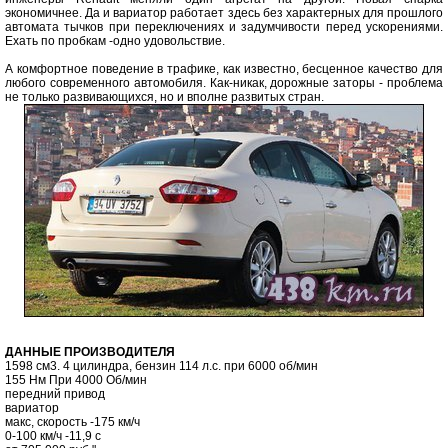
экономичнее. Да и вариатор работает здесь без характерных для прошлого
автомата тычков при переключениях и задумчивости перед ускорениями.
Ехать по пробкам -одно удовольствие.
А комфортное поведение в трафике, как известно, бесценное качество для
любого современного автомобиля. Как-никак, дорожные заторы - проблема
не только развивающихся, но и вполне развитых стран.
ДАННЫЕ ПРОИЗВОДИТЕЛЯ
1598 см3. 4 цилиндра, бензин 114 л.с. при 6000 об/мин
155 Нм При 4000 Об/мин
передний привод
вариатор
макс, скорость -175 км/ч
0-100 км/ч -11,9 с