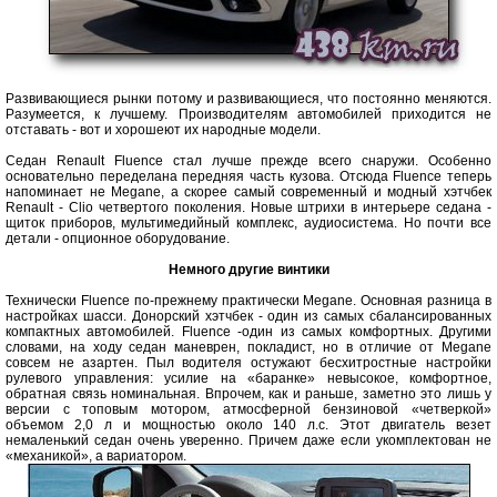
Развивающиеся рынки потому и развивающиеся, что постоянно меняются.
Разумеется, к лучшему. Производителям автомобилей приходится не
отставать - вот и хорошеют их народные модели.
Седан Renault Fluence стал лучше прежде всего снаружи. Особенно
основательно переделана передняя часть кузова. Отсюда Fluence теперь
напоминает не Megane, а скорее самый современный и модный хэтчбек
Renault - Clio четвертого поколения. Новые штрихи в интерьере седана -
щиток приборов, мультимедийный комплекс, аудиосистема. Но почти все
детали - опционное оборудование.
Немного другие винтики
Технически Fluence по-прежнему практически Megane. Основная разница в
настройках шасси. Донорский хэтчбек - один из самых сбалансированных
компактных автомобилей. Fluence -один из самых комфортных. Другими
словами, на ходу седан маневрен, покладист, но в отличие от Megane
совсем не азартен. Пыл водителя остужают бесхитростные настройки
рулевого управления: усилие на «баранке» невысокое, комфортное,
обратная связь номинальная. Впрочем, как и раньше, заметно это лишь у
версии с топовым мотором, атмосферной бензиновой «четверкой»
объемом 2,0 л и мощностью около 140 л.с. Этот двигатель везет
немаленький седан очень уверенно. Причем даже если укомплектован не
«механикой», а вариатором.