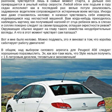
разгоном, чувствуется лишь в самый момент старта, а дальше оно
превращается в унылый набор скорости. Любой обгон или подъем в гору
седан исполняет как в последний раз: вялые потуги реализовать
задуманное водителем сопровождаются истеричным воем мотора. Иногда
мне даже становилось неловко: я начинал чувствовать себя извергом,
издевающимся над несчастной машиной. Вам когда-нибудь приходилось
наблюдать картину, как получивший нагоняй от отца ребенок весь в слезах
и соплях покорно следует за своим пращуром, оглашая окрестности ревом?
Окружающие обычно кидают на главу такого семейства неодобрительные
взгляды. А что в этот момент чувствует сам папаша?
Вот и мне было неловко. Можно подумать, это я виноват в том, что коробка
саботирует работу двигателя!
В общем, над выбором силового агрегата для Peugeot 408 следует
хорошенько поразмыслить. Эх, как все-таки жаль, что Style нельзя получить
с 1.6-литровым дизелем, тяговитым и экономичным!