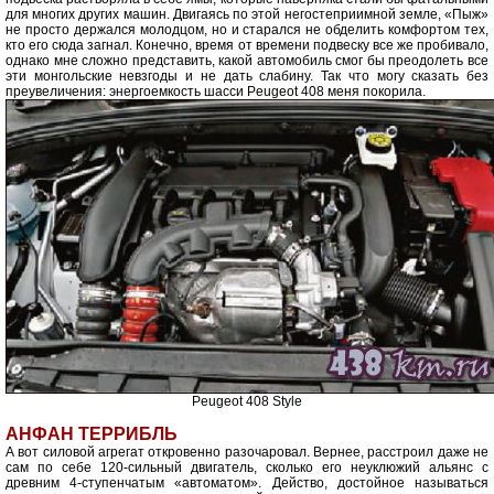
для многих других машин. Двигаясь по этой негостеприимной земле, «Пыж»
не просто держался молодцом, но и старался не обделить комфортом тех,
кто его сюда загнал. Конечно, время от времени подвеску все же пробивало,
однако мне сложно представить, какой автомобиль смог бы преодолеть все
эти монгольские невзгоды и не дать слабину. Так что могу сказать без
преувеличения: энергоемкость шасси Peugeot 408 меня покорила.
Peugeot 408 Style
АНФАН ТЕРРИБЛЬ
А вот силовой агрегат откровенно разочаровал. Вернее, расстроил даже не
сам по себе 120-сильный двигатель, сколько его неуклюжий альянс с
древним 4-ступенчатым «автоматом». Действо, достойное называться