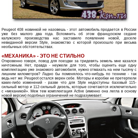
Peugeot 408 новинкой не назовешь - этот автомобиль продается в России
уже без малого два года. Вспомнить об этом французском седане
калужского производства нас заставило появление новой, доселе
невиданной версии Style, знакомство с которой произошло при весьма
необычных обстоятельствах.
«МЕХАНИКА» - ЭТО НЕ СТИЛЬНО
Откровенно говоря, повод для поездки за тридевять земель мне казался
ничтожным. Нет, правда - неужели для того, чтобы оценить еще одну
комплектацию уже знакомого автомобиля, нужно отмахать на нем тысячу с
лишним километров? Ладно бы поменялось что-нибудь по технике - так
ведь нет же: Peugeot остался верен себе. Моторы и коробки не претерпели
каких-либо изменений - разве что для Style недоступны базовый 115-
сильный мотор и 112-сильный дизель, которые сочетаются исключительно
с «механикой». Меж тем комплектация Active (именно она легла в основу
новой версии) подобных ограничений не подразумевает.