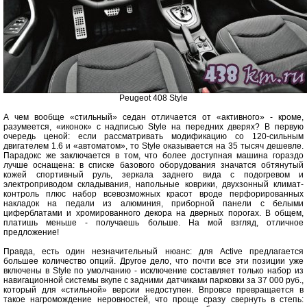
Peugeot 408 Style
А чем вообще «стильный» седан отличается от «активного» - кроме,
разумеется, «иконок» с надписью Style на передних дверях? В первую
очередь ценой: если рассматривать модификацию со 120-сильным
двигателем 1.6 и «автоматом», то Style оказывается на 35 тысяч дешевле.
Парадокс же заключается в том, что более доступная машина гораздо
лучше оснащена: в списке базового оборудования значатся обтянутый
кожей спортивный руль, зеркала заднего вида с подогревом и
электроприводом складывания, напольные коврики, двухзонный климат-
контроль плюс набор всевозможных красот вроде перфорированных
накладок на педали из алюминия, приборной панели с белыми
циферблатами и хромированного декора на дверных порогах. В общем,
платишь меньше - получаешь больше. На мой взгляд, отличное
предложение!
Правда, есть один незначительный нюанс: для Active предлагается
большее количество опций. Другое дело, что почти все эти позиции уже
включены в Style по умолчанию - исключение составляет только набор из
навигационной системы вкупе с задними датчиками парковки за 37 000 руб.,
который для «стильной» версии недоступен. Впровсе превращается в
такое нагромождение неровностей, что проще сразу свернуть в степь: