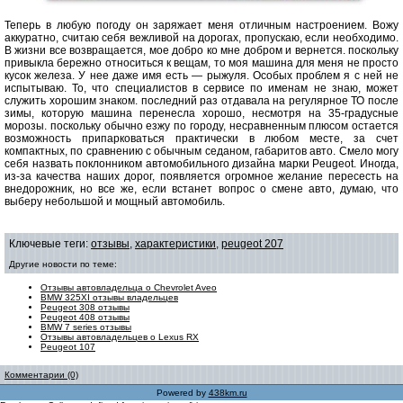
Теперь в любую погоду он заряжает меня отличным настроением. Вожу
аккуратно, считаю себя вежливой на дорогах, пропускаю, если необходимо.
В жизни все возвращается, мое добро ко мне добром и вернется. поскольку
привыкла бережно относиться к вещам, то моя машина для меня не просто
кусок железа. У нее даже имя есть — рыжуля. Особых проблем я с ней не
испытываю. То, что специалистов в сервисе по именам не знаю, может
служить хорошим знаком. последний раз отдавала на регулярное ТО после
зимы, которую машина перенесла хорошо, несмотря на 35-градусные
морозы. поскольку обычно езжу по городу, несравненным плюсом остается
возможность припарковаться практически в любом месте, за счет
компактных, по сравнению с обычным седаном, габаритов авто. Смело могу
себя назвать поклонником автомобильного дизайна марки Peugeot. Иногда,
из-за качества наших дорог, появляется огромное желание пересесть на
внедорожник, но все же, если встанет вопрос о смене авто, думаю, что
выберу небольшой и мощный автомобиль.
Ключевые теги:
отзывы
,
характеристики
,
peugeot 207
Другие новости по теме:
Отзывы автовладельца о Chevrolet Aveo
BMW 325XI отзывы владельцев
Peugeot 308 отзывы
Peugeot 408 отзывы
BMW 7 series отзывы
Отзывы автовладельцев о Lexus RX
Peugeot 107
Комментарии (0)
Powered by
438km.ru