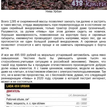
Нива Урбан
Всего 1285 кг снаряженной массы позволяют заехать так далеко и застрять
в таких местах, откуда эвакуировать горе-первопроходца не в состоянии ни
один серийный внедорожник, только трактор (порой даже гусеничный).
Разумеется, за рулем «Нивы» при этом допжен сидеть не новичок.
Хорошая маневренность, помноженная на короткую базу и скромные
габариты, ежеминутно провоцирует срезать напрямки, через лес, где не
протиснется ни один большой рамный внедорожник. А скромная цена
позволяет относится к авто проще и не замечать скрежещущих о борта
веток.
И все же 495 000 рублей за морально устаревший автомобиль -цена явно
завышенная. Честнее было бы уменьшить ценник тысяч на
сто(особенно,учитывая ситуацию в российской экономике). Уверен, что
такой ход привлек бы к продукции отечественного производителя добрую
долю новых клиентов. А с таким ценником, наверное, модели не выжить
даже на «литье», в пластиковом обвесеи с электростеклоподъемниками. Так
что, не в качестве пророчества, но с беспокойством, думаю, что следующей
реинкарнации «Нивы» в 2020 году, слухами о которой пестрит интернет,
может и не состояться.