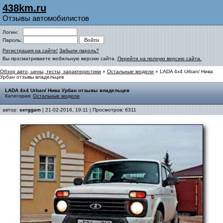
438km.ru
Отзывы автомобилистов
Логин:
Пароль:
Регистрация на сайте!
Забыли пароль?
Вы просматриваете мобильную версию сайта.
Перейти на полную версию сайта.
Обзор авто, цены, тесты, характеристики
»
Остальные модели
» LADA 4x4 Urban/ Нива
Урбан отзывы владельцев
LADA 4x4 Urban/ Нива Урбан отзывы владельцев
Категория:
Остальные модели
автор:
serggam
| 21-02-2016, 19:11 | Просмотров: 6311