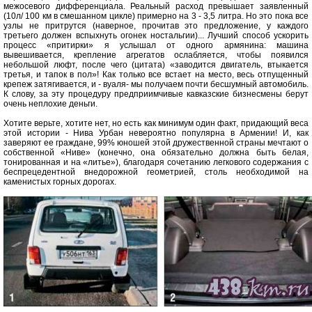
межосевого дифференциала. Реальный расход превышает заявленный
(10л/ 100 км в смешанном цикле) примерно на 3 - 3,5 литра. Но это пока все
узлы не притрутся (наверное, прочитав это предложение, у каждого
третьего должен вспыхнуть огонек ностальгии)... Лучший способ ускорить
процесс «притирки» я услышал от одного армянина: машина
вывешивается, крепление агрегатов ослабляется, чтобы появился
небольшой люфт, после чего (цитата) «заводится двигатель, втыкается
третья, и тапок в пол»! Как только все встает на место, весь отпущенный
крепеж затягивается, и - вуаля- мы получаем почти бесшумный автомобиль.
К слову, за эту процедуру предприимчивые кавказские бизнесмены берут
очень неплохие деньги.
Хотите верьте, хотите нет, но есть как минимум один факт, придающий веса
этой истории - Нива Урбан невероятно популярна в Армении! И, как
заверяют ее граждане, 99% юношей этой дружественной страны мечтают о
собственной «Ниве» (конечно, она обязательно должна быть белая,
тонированная и на «литье»), благодаря сочетанию легкового содержания с
беспрецедентной внедорожной геометрией, столь необходимой на
каменистых горных дорогах.