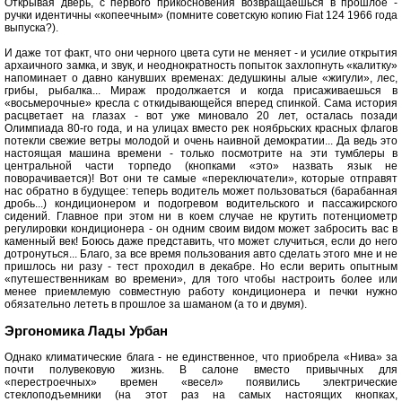
Открывая дверь, с первого прикосновения возвращаешься в прошлое -
ручки идентичны «копеечным» (помните советскую копию Fiat 124 1966 года
выпуска?).
И даже тот факт, что они черного цвета сути не меняет - и усилие открытия
архаичного замка, и звук, и неоднократность попыток захлопнуть «калитку»
напоминает о давно канувших временах: дедушкины алые «жигули», лес,
грибы, рыбалка... Мираж продолжается и когда присаживаешься в
«восьмерочные» кресла с откидывающейся вперед спинкой. Сама история
расцветает на глазах - вот уже миновало 20 лет, осталась позади
Олимпиада 80-го года, и на улицах вместо рек ноябрьских красных флагов
потекли свежие ветры молодой и очень наивной демократии... Да ведь это
настоящая машина времени - только посмотрите на эти тумблеры в
центральной части торпедо (кнопками «это» назвать язык не
поворачивается)! Вот они те самые «переключатели», которые отправят
нас обратно в будущее: теперь водитель может пользоваться (барабанная
дробь...) кондиционером и подогревом водительского и пассажирского
сидений. Главное при этом ни в коем случае не крутить потенциометр
регулировки кондиционеpa - он одним своим видом может забросить вас в
каменный век! Боюсь даже представить, что может случиться, если до него
дотронуться... Благо, за все время пользования авто сделать этого мне и не
пришлось ни разу - тест проходил в декабре. Но если верить опытным
«путешественникам во времени», для того чтобы настроить более или
менее приемлемую совместную работу кондиционера и печки нужно
обязательно лететь в прошлое за шаманом (а то и двумя).
Эргономика Лады Урбан
Однако климатические блага - не единственное, что приобрела «Нива» за
почти полувековую жизнь. В салоне вместо привычных для
«перестроечных» времен «весел» появились электрические
стеклоподъемники (на этот раз на самых настоящих кнопках,