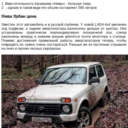
1. Вместительность багажника «Нивы» - больная тема..
2. ...однако в таком виде его объем составляет 585 литров
Нива Урбан цена
Уместен этот автомобиль и в русской глубинке. У новой LADA 4x4 увеличен
ход подвески, а задние амортизаторы разнесены дальше от центра. Они
установлены практически перпендикулярно поперечной оси, слегка
наклонены вперед и нижним концом крепятся почти вплотную к ступице.
Помимо достижения правильной работы амортизаторов теперь, чтобы
повредить их, нужно очень постараться. Раньше же их частенько отрывали
на пнях и прочих лесных сюрпризах.