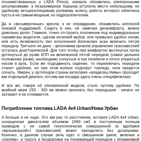
позаимствованных у LADA Priora), зеркала обзавелись электронными
регулировками, а безразмерная баранка уступила место небольшому, но
удобному четырехспицевому рулевому колесу, работа которого облегчена
пусть и не самым мощным, но гидроусилителем.
Да и «восьмерочные» кресла, к их оправданию, обзавелись неплохой
боковой поддержкой. Сидеть в них, не замечая дискомфорта, можно
довольно долго. Главное, точно отстроить положение под индивидуальные
параметры водителя, сделав нелегкий выбор: или привычно удобно ногам,
или есть возможность без исполнения йогических асан включать пятую
передачу. Третьего не дано - эргономика органов управления трансмиссией
осталась доисторической. Для того чтобы при комфортно вытянутых ногах
дотянуться до ручки КПП на включенной пятой передаче (самое дальнее
положение ручки), необходимо согнуться в три погибели и почти упереться
носом в руль. Если же пододвинуть сидение, то переключать передачи
станет удобнее, но при этом колени подопрут торпедо, ноги придется
согнуть. Уверен, у ортопедов страны категория «владелец Нивы» проходит
как отдельный диагноз, потому как посадка здесь очень специфическая.
И все же, говоря об обновленной модели, стало чуточку удобнее. По
крайней мере 250 - 300 км можно проехать без передышки - ничего не
затекает и не отнимается.
Потребление топлива LADA 4x4 Urban/Нива Урбан
А больше и не надо. Это как раз то расстояние, которое LADA 4x4 Urban,
оснащенная двигателем объемом 1690 см3 и постоянным полным
приводом с не самой технологически совершенной (и вдобавок
«музыкальной») трансмиссией, может преодолеть без дозаправки.
Конечно, в данном случае речь идет о смешанном цикле, включая и
«пробки», и трассу, и бездорожье на понижающей передаче с блокировкой