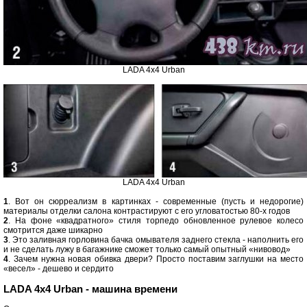
LADA 4x4 Urban
LADA 4x4 Urban
1
. Вот он сюрреализм в картинках - современные (пусть и недорогие)
материалы отделки салона контрастируют с его угловатостью 80-х годов
2
. На фоне «квадратного» стиля торпедо обновленное рулевое колесо
смотрится даже шикарно
3
. Это заливная горловина бачка омывателя заднего стекла - наполнить его
и не сделать лужу в багажнике сможет только самый опытный «нивовод»
4
. Зачем нужна новая обивка двери? Просто поставим заглушки на место
«весел» - дешево и сердито
LADA 4x4 Urban - машина времени