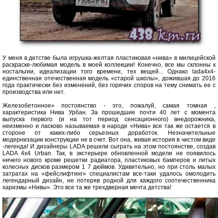
У меня в детстве была игрушка-желтая пластиковая «нива» в милицейской
раскраске-любимая модель в моей коллекции! Конечно, все мы склонны к
ностальгии, идеализации того времени, тех вещей... Однако lada4x4-
единственная отечественная модель «старой школы», дожившая до 2016
года практически без изменений, без горячих споров на тему снимать ее с
производства или нет.
Железобетонное» постоянство - это, пожалуй, самая томная ,
характеристика Нива Урбан. За прошедшие почти 40 лет с момента
выпуска первого (и на тот период сенсационного) внедорожника,
неизменно и ласково называемая в народе «Нива» все так же остается в
стороне от каких-либо серьезных доработок. Незначительные
модернизации конструкции не в счет. Вот она, живая история в чистом виде
-легенда! И дизайнеры LADA решили сыграть на этом постоянстве, создав
LADA 4x4 Urban. Так, в экстерьере обновленной модели не появилось
ничего нового кроме решетки радиатора, пластиковых бамперов и литых
колесных дисков размером 1 7 дюймов. Удивительно, но при столь малых
затратах на «фейслифтинг» специалистам все-таки удалось омолодить
легендарный дизайн, не потеряв родной для каждого соотечественника
харизмы «Нивы». Это все та же трехдверная мечта детства!