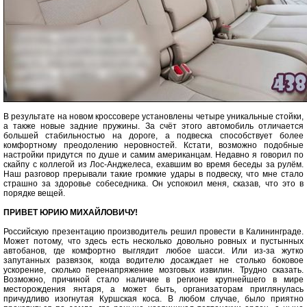
В результате на новом кроссовере установлены четыре уникальные стойки,
а также новые задние пружины. За счёт этого автомобиль отличается
большей стабильностью на дороге, а подвеска способствует более
комфортному преодолению неровностей. Кстати, возможно подобные
настройки придутся по душе и самим американцам. Недавно я говорил по
скайпу с коллегой из Лос-Анджелеса, ехавшим во время беседы за рулём.
Наш разговор прерывали такие громкие удары в подвеску, что мне стало
страшно за здоровье собеседника. Он успокоил меня, сказав, что это в
порядке вещей.
ПРИВЕТ ЮРИЮ МИХАЙЛОВИЧУ!
Российскую презентацию производитель решил провести в Калининграде.
Может потому, что здесь есть несколько довольно ровных и пустынных
автобанов, где комфортно выглядит любое шасси. Или из-за жутко
запутанных развязок, когда водителю досаждает не столько боковое
ускорение, сколько перенапряжение мозговых извилин. Трудно сказать.
Возможно, причиной стало наличие в регионе крупнейшего в мире
месторождения янтаря, а может быть, организаторам приглянулась
причудливо изогнутая Куршская коса. В любом случае, было приятно