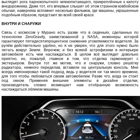
выглядят рога парнокопытного млекопитающего, прикреплённые к капоту
внедорожника. Даже тот, кто впервые слышит об этом странном ковбойском
обычае, наверняка вспомнит несколько фильмов, где машины, украшенные
подобным образом, предстают во всей своей красе.
ВНУТРИ И СНАРУЖИ
Связь с космосом у Мурано есть разве что в сиденьях, сделанных по
технологии ZeroGravity, заимствованной у NASA, инженеры которой
гарантируют пятидесятипроцентное снижение утомляемости водителя. За
рулём действительно удобно, но я не уверен, что для этого нужно было
летать вокруг Земли. Впрочем, и без всякой астрофизики в интерьере
автомобиля есть чем наслаждаться. В целом всё выглядит довольно
приятно, но, пожалуй, главное в том, что отделка гармонирует с
экстерьером. Внутри тот же мотив, что и снаружи, словно решётку
радиатора, немного переделав, вставили на центральную консоль. Мне
всегда импонировал такой подход, ведь у водителя не так много времени,
для того чтобы любоваться своим автомобилем. Разве что, когда он стоит
под окном. Применяя внешние элементы в дизайне отделки,
производитель словно возмещает нам отобранную возможность
наслаждаться обликом машины.