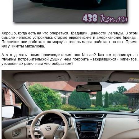
Хорошо, когда есть на что опереться. Традиции, ценности, легенды. В этом
смысле неплохо устроились старые европейские и американские бренды.
Полжизни они работали на марку, а теперь марка работает на них. Прямо
как у Никиты Михалкова.
А что делать таким производителям, как Nissan? Как им проникнуть в
глубины потребительской души? Чем покорить «зажравшихся» клиентов,
утомлённых рыночным многообразием?