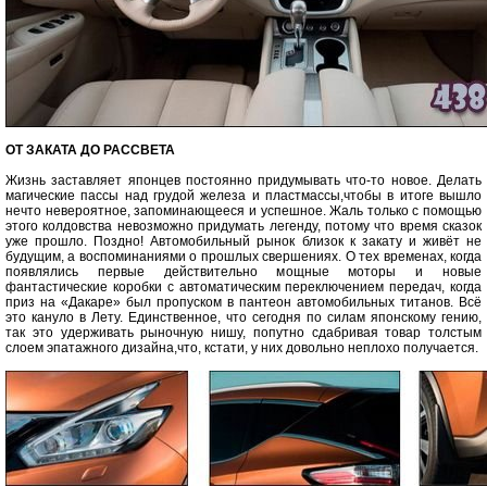
ОТ ЗАКАТА ДО РАССВЕТА
Жизнь заставляет японцев постоянно придумывать что-то новое. Делать
магические пассы над грудой железа и пластмассы,чтобы в итоге вышло
нечто невероятное, запоминающееся и успешное. Жаль только с помощью
этого колдовства невозможно придумать легенду, потому что время сказок
уже прошло. Поздно! Автомобильный рынок близок к закату и живёт не
будущим, а воспоминаниями о прошлых свершениях. О тех временах, когда
появлялись первые действительно мощные моторы и новые
фантастические коробки с автоматическим переключением передач, когда
приз на «Дакаре» был пропуском в пантеон автомобильных титанов. Всё
это кануло в Лету. Единственное, что сегодня по силам японскому гению,
так это удерживать рыночную нишу, попутно сдабривая товар толстым
слоем эпатажного дизайна,что, кстати, у них довольно неплохо получается.