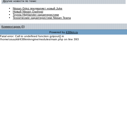
Другие новости по теме:
Nissan Gripz предваряет новый Juke
Новый Nissan Qashqai
Toyota Highlander характеристики
Технические характеристики Nissan Teana
Комментарии (0)
Powered by
438km.ru
Fatal error: Call to undefined function gzipout() in
/home/uiuazkli/438km/engine/modules/main.php on line 393