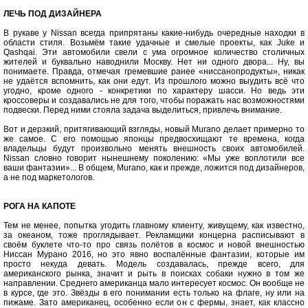
ЛЕЧЬ ПОД ДИЗАЙНЕРА
В рукаве у Nissan всегда припрятаны какие-нибудь очередные находки в
области стиля. Возьмём такие удачные и смелые проекты, как Juke и
Qashqai. Эти автомобили свели с ума огромное количество столичных
жителей и буквально наводнили Москву. Нет ни одного двора... Ну, вы
понимаете. Правда, отмечая гремевшие ранее «ниссанопродукты», никак
не удаётся вспомнить, как они едут. Из прошлого можно выудить всё что
угодно, кроме одного - конкретики по характеру шасси. Но ведь эти
кроссоверы и создавались не для того, чтобы поражать нас возможностями
подвески. Перед ними стояла задача выделиться, привлечь внимание.
Вот и дерзкий, притягивающий взгляды, новый Murano делает примерно то
же самое. С его помощью японцы предвосхищают те времена, когда
владельцы будут произвольно менять внешность своих автомобилей.
Nissan словно говорит нынешнему поколению: «Мы уже воплотили все
ваши фантазии»... В общем, Murano, как и прежде, ложится под дизайнеров,
а не под маркетологов.
РОГА НА КАПОТЕ
Тем не менее, попытка угодить главному клиенту, живущему, как известно,
за океаном, тоже проглядывает. Рекламщики концерна расписывают в
своём буклете что-то про связь полётов в космос и новой внешностью
Ниссан Мурано 2016, но это явно воспалённые фантазии, которые им
просто некуда девать. Модель создавалась, прежде всего, для
американского рынка, значит и рыть в поисках собаки нужно в том же
направлении. Среднего американца мало интересует космос. Он вообще не
в курсе, где это. Звёзды в его понимании есть только на флаге, ну или на
пижаме. Зато американец, особенно если он с фермы, знает, как классно