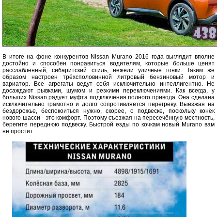
В итоге на фоне конкурентов Nissan Murano 2016 года выглядит вполне
достойно и способен понравиться водителям, которые больше ценят
расслабленный, сибаритский стиль, нежели уличные гонки. Таким же
образом настроен трёхсполовинной литровый бензиновый мотор и
вариатор. Все агрегаты ведут себя исключительно интеллигентно. Не
досаждают рывками, шумом и резкими переключениями. Как всегда, у
больших Nissan радует муфта подключения полного привода. Она сделана
исключительно грамотно и долго сопротивляется перегреву. Выезжая на
бездорожье, беспокоиться нужно, скорее, о подвеске, поскольку конёк
нового шасси - это комфорт. Поэтому съезжая на пересечённую местность,
берегите переднюю подвеску. Быстрой езды по кочкам новый Murano вам
не простит.