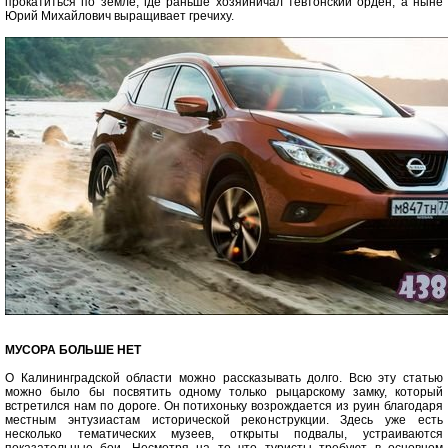
прокатиться по земле, где раньше хозяиничал тевтонскии орден, а ныне
Юрий Михайлович выращивает гречиху.
МУСОРА БОЛЬШЕ НЕТ
О Калининградской области можно рассказывать долго. Всю эту статью
можно было бы посвятить одному только рыцарскому замку, который
встретился нам по дороге. Он потихоньку возрождается из руин благодаря
местным энтузиастам исторической реконструкции. Здесь уже есть
несколько тематических музеев, открыты подвалы, устраиваются