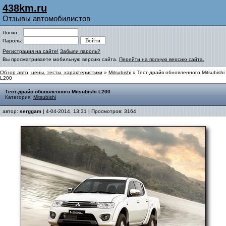
438km.ru
Отзывы автомобилистов
Логин:
Пароль:
Регистрация на сайте!
Забыли пароль?
Вы просматриваете мобильную версию сайта.
Перейти на полную версию сайта.
Обзор авто, цены, тесты, характеристики
»
Mitsubishi
» Тест-драйв обновленного Mitsubishi
L200
Тест-драйв обновленного Mitsubishi L200
Категория:
Mitsubishi
автор:
serggam
| 4-04-2014, 13:31 | Просмотров: 3164