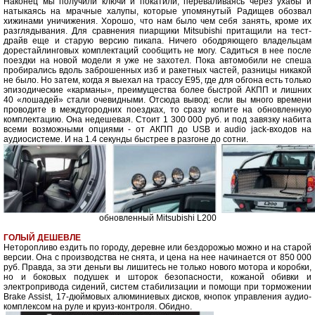
Наконец мы получили ключи и покатили, переваливаясь через ухабы и
натыкаясь на мрачные халупы, которые упомянутый Радищев обозвал
хижинами уничижения. Хорошо, что нам было чем себя занять, кроме их
разглядывания. Для сравнения пиарщики Mitsubishi притащили на тест-
драйв еще и старую версию пикапа. Ничего ободряющего владельцам
дорестайлинговых комплектаций сообщить не могу. Садиться в нее после
поездки на новой модели я уже не захотел. Пока автомобили не спеша
пробирались вдоль заброшенных изб и ракетных частей, разницы никакой
не было. Но затем, когда я выехал на трассу Е95, где для обгона есть только
эпизодические «карманы», преимущества более быстрой АКПП и лишних
40 «лошадей» стали очевидными. Отсюда вывод: если вы много времени
проводите в междугородних поездках, то сразу копите на обновленную
комплектацию. Она недешевая. Стоит 1 300 000 руб. и под завязку набита
всеми возможными опциями - от АКПП до USB и audio jack-входов на
аудиосистеме. И на 1.4 секунды быстрее в разгоне до сотни.
обновленный Mitsubishi L200
ГОЛЫЙ ДЕШЕВЛЕ
Неторопливо ездить по городу, деревне или бездорожью можно и на старой
версии. Она с производства не снята, и цена на нее начинается от 850 000
руб. Правда, за эти деньги вы лишитесь не только нового мотора и коробки,
но и боковых подушек и шторок безопасности, кожаной обивки и
электропривода сидений, систем стабилизации и помощи при торможении
Brake Assist, 17-дюймовых алюминиевых дисков, кнопок управления аудио-
комплексом на руле и круиз-контроля. Обидно.