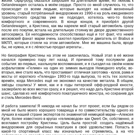
жизни. Офф-роуд оказался заброшен на длительное время, но любовь к
Gelandewagen осталась в моём сердце. Просто со мной случилось то, что
происходит со всеми людьми, которые выходят на новый жизненный
уровень: старый потрёпанный внедорожник из 1990-х на роль ежедневного
транспортного средства уже не подходил, хотелось чего-то более
комфортного и современного. В конце концов, я приобрёл другой
Gelandewagen, а Кристина, как мы нарекли мой старый автомобиль сразу
после его покупки, встала на длительную стоянку во дворе дружественного
автосервиса. Её неподвижности способствовал ещё и тот факт, что некий
московский фанат марки очень захотел приобрести двигатель от Brabus и
МКПП, которые стояли на этом автомобиле. Мне же машина была, вроде
бы, не нужна, и я с лёгкостью продал агрегаты...
Но биография Кристины на этом не закончилась. Новый этап в её жизни
начался примерно пару лет назад. И причиной тому послужили два
события: во-первых, нахлынули воспоминания, и я съездил на своём новом
асфальтовом «Гелике» на один из зимних выездов Немодного клуба; во-
вторых, мне стало жаль, что простаивает отличная заготовка - кузов, рама и
мосты от короткого «Геленда» 1993-го года выпуска, то есть тех золотых
времён, когда Mercedes ещё не экономил на качестве металла. В общем,
звёзды сошлись! У меня, как и в годы питерской офф-роудной юности,
засвербило во всех местах сразу, и я решил, что надо дать Кристине второй
шанс, сделав из неё комфортного покатушечного монстра, но сохранив дух
и стиль Mercedes-Benz.
И работа закипела! Я никогда не начал бы этот проект, если бы рядом со
мной не было моего хорошего товарища и по совместительству одного из
лучших в нашей стране экспертов по знаменитой немецкой марке—Алексея
Куля, более известного в кругах «гелиководов» как Qwert. Он, собственно, и
возглавил постройку Кристины. Цель была простой: создать надёжный
внедорожник для серьёзных покатушек в своё удовольствие. Попасть в
какой-то спортивный класс мы изначально не стремились, а на что