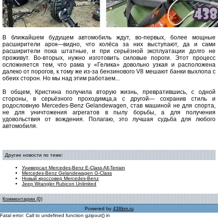
В ближайшем будущем автомобиль ждут, во-первых, более мощные
расширители арок—видно, что колёса за них выступают, да и сами
расширители пока штатные, и при серьёзной эксплуатации долго не
проживут. Во-вторых, нужно изготовить силовые пороги. Этот процесс
осложняется тем, что рама у «Гелика» довольно узкая и расположена
далеко от порогов, к тому же из-за бензинового V8 мешают банки выхлопа с
обеих сторон. Но мы над этим работаем...
В общем, Кристина получила вторую жизнь, превратившись, с одной
стороны, в серьёзного проходимца,а с другой— сохранив стиль и
родословную Mercedes-Benz Gelandewagen, став машиной не для спорта,
не для уничтожения агрегатов в пылу борьбы, а для получения
удовольствия от вождения. Полагаю, это лучшая судьба для любого
автомобиля.
Другие новости по теме:
Универсал Mercedes-Benz E-Class All-Terrain
Mercedes-Benz Gelandewagen G-Class
Новый кроссовер Mercedes-Benz
Jeep Wrangler Rubicon Unlimited
Комментарии (0)
Powered by
438km.ru
Fatal error: Call to undefined function gzipout() in