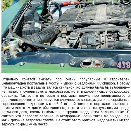
Отдельно хочется сказать про очень популярные у строителей
Gelandewagen портальные мосты и диски с бедлоками Hutchinson. Потому
что машина хоть и задумывалась стильной, но должна была быть боевой—
не только у супермаркета красоваться, но и в какое-никакое бездорожье
съездить. Так вот, я не верю в порталы: полученное преимущество в
дорожном просвете нивелируется сложностью конструкции, и на серьёзные
соревнования надо возить с собой второй комплект порталов в качестве
ремкомплекта. А диски «Хатчинсон», хоть и являются культовыми среди
«геликово-дов», очень тяжёлые и с трудом поддаются балансировке. Я
считаю, что разборти-рование на бездорожье—вещь такая же обыденная,
как и грязь на ветровом стекле. Не стоит этого бояться, надо уметь быстро
вернуть покрышку на место.