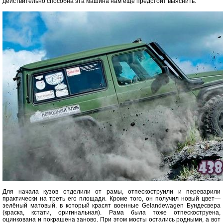
действительно способна эта машина нам ещё предстоит выяснить.
Для начала кузов отделили от рамы, отпескоструили и переварили
практически на треть его площади. Кроме того, он получил новый цвет—
зелёный матовый, в который красят военные Gelandewagen Бундесвера
(краска, кстати, оригинальная). Рама была тоже отпескоструена,
оцинкована и покрашена заново. При этом мосты остались родными, а вот