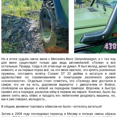
Но в итоге судьба свела меня с Mercedes-Benz Gelandewagen, и с тех пор
для меня существуют только два вида автомобилей: «Гелик» и все
остальные. Правда, тогда я об этом ещё не думал. Я был молод, денег было
немного, и на первых порах всё, на что меня хватило, это купить усиленные
пружины, поставить колёса Cooper ST 33 дюйма и кататься в своё
удовольствие по соревнованиям и покатушкам различного уровня
«сосисочности». Отдельно стоит отметить, что «Геленд» мне достался в
самом, что ни на есть, дорожном варианте: с двигателем от Brabus,
спойлером на крыше и юбкой на переднем бампере. Впрочем, я быстро
привёл его в порядок, расколов юбку в первом же овраге. Конечно, было бы
умнее снять весь обвес и продать его любителям уродовать машины, но,
как я уже говорил, молодость...
В общем, времени торговать обвесом не было—хотелось кататься!
Затем в 2009 году последовал переезд в Москву и полная смена образа