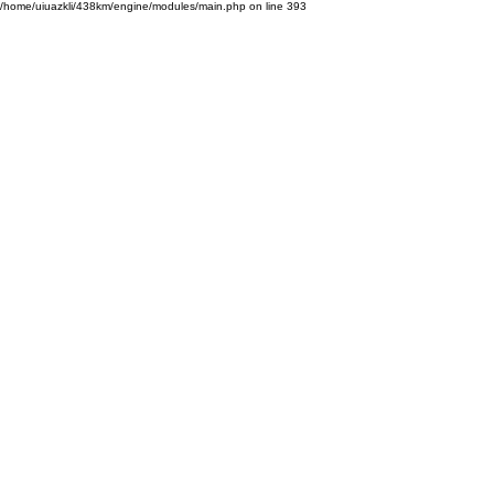
/home/uiuazkli/438km/engine/modules/main.php on line 393