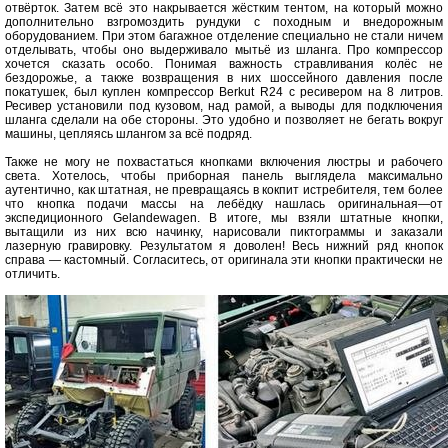
отвёрток. Затем всё это накрывается жёстким тентом, на который можно
дополнительно взгромоздить рундуки с походным и внедорожным
оборудованием. При этом багажное отделение специально не стали ничем
отделывать, чтобы оно выдерживало мытьё из шланга. Про компрессор
хочется сказать особо. Понимая важность стравливания колёс не
бездорожье, а также возвращения в них шоссейного давления после
покатушек, был куплен компрессор Berkut R24 с ресивером на 8 литров.
Ресивер установили под кузовом, над рамой, а выводы для подключения
шланга сделали на обе стороны. Это удобно и позволяет не бегать вокруг
машины, цепляясь шлангом за всё подряд.
Также не могу не похвастаться кнопками включения люстры и рабочего
света. Хотелось, чтобы приборная панель выглядела максимально
аутентично, как штатная, не превращаясь в кокпит истребителя, тем более
что кнопка подачи массы на лебёдку нашлась оригинальная—от
экспедиционного Gelandewagen. В итоге, мы взяли штатные кнопки,
вытащили из них всю начинку, нарисовали пиктограммы и заказали
лазерную гравировку. Результатом я доволен! Весь нижний ряд кнопок
справа — кастомный. Согласитесь, от оригинала эти кнопки практически не
отличить.