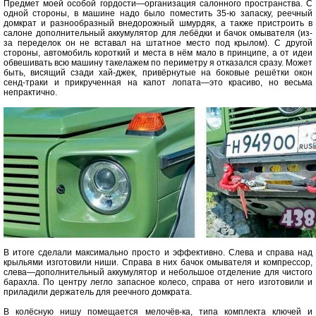
Предмет моей особой гордости—организация салонного пространства. С
одной стороны, в машине надо было поместить 35-ю запаску, реечный
домкрат и разнообразный внедорожный шмурдяк, а также пристроить в
салоне дополнительный аккумулятор для лебёдки и бачок омывателя (из-
за переделок он не вставал на штатное место под крылом). С другой
стороны, автомобиль короткий и места в нём мало в принципе, а от идеи
обвешивать всю машину такелажем по периметру я отказался сразу. Может
быть, висящий сзади хай-джек, привёрнутые на боковые решётки окон
сенд-траки и прикрученная на капот лопата—это красиво, но весьма
непрактично.
В итоге сделали максимально просто и эффективно. Слева и справа над
крыльями изготовили ниши. Справа в них бачок омывателя и компрессор,
слева—дополнительный аккумулятор и небольшое отделение для чистого
барахла. По центру легло запасное колесо, справа от него изготовили и
приладили держатель для реечного домкрата.
В колёсную нишу помещается мелочёв-ка, типа комплекта ключей и