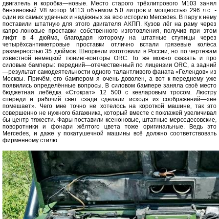
двигатель и коробка—новые. Место старого трёхлитрового М103 занял
бензиновый V8 мотор М113 объёмом 5.0 литров и мощностью 296 л.с. -
один из самых удачных и надёжных за всю историю Mercedes. В пару к нему
поставили штатную для этого двигателя АКПП. Кузов лёг на раму через
капро-лоновые проставки собственного изготовления, получив при этом
лифт в 4 дюйма, благодаря которому на штатные ступицы через
четырёхсантиметровые проставки отлично встали грязевые колёса
размерностью 35 дюймов. Шноркели изготовили в России, но по чертежам
известной немецкой тюнинг-конторы ORC. То же можно сказать и про
силовые бамперы: передний—отечественный по лицензии ORC, а задний
—результат самодеятельности одного талантливого фаната «Гелендов» из
Москвы. Причём, его бампером я очень доволен, а вот к переднему уже
появились определённые вопросы. В силовом бампере заняла своё место
бюджетная лебёдка «Стократ» 12 500 с кевларовым тросом. Люстру
спереди и рабочий свет сзади сделали исходя из соображений—«не
помешает». Чего мне точно не хотелось на короткой машине, так это
совершенно не нужного багажника, который вместе с поклажей увеличивал
бы центр тяжести. Фары поставили ксеноновые, штатные мерседесовские,
поворотники и фонари жёлтого цвета тоже оригинальные. Ведь это
Mercedes, и даже у покатушечной машины всё должно соответствовать
фирменному стилю.