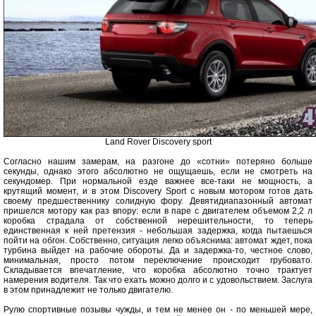
Land Rover Discovery sport
Согласно нашим замерам, на разгоне до «сотни» потеряно больше
секунды, однако этого абсолютно не ощущаешь, если не смотреть на
секундомер. При нормальной езде важнее все-таки не мощность, а
крутящий момент, и в этом Discovery Sport с новым мотором готов дать
своему предшественнику солидную фору. Девятидиапазонный автомат
пришелся мотору как раз впору: если в паре с двигателем объемом 2,2 л
коробка страдала от собственной нерешительности, то теперь
единственная к ней претензия - небольшая задержка, когда пытаешься
пойти на обгон. Собственно, ситуация легко объяснима: автомат ждет, пока
турбина выйдет на рабочие обороты. Да и задержка-то, честное слово,
минимальная, просто потом переключение происходит грубовато.
Складывается впечатление, что коробка абсолютно точно трактует
намерения водителя. Так что ехать можно долго и с удовольствием. Заслуга
в этом принадлежит не только двигателю.
Рулю спортивные позывы чужды, и тем не менее он - по меньшей мере,