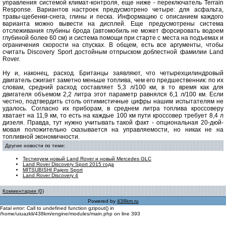
управления системой климат-контроля, еще ниже - переключатель Terrain
Response. Вариантов настроек предусмотрено четыре: для асфальта,
травы-щебенки-снега, глины и песка. Информацию с описанием каждого
варианта можно вывести на дисплей. Еще предусмотрены система
отслеживания глубины брода (автомобиль не может форсировать водоем
глубиной более 60 см) и система помощи при старте с места на подъемах и
ограничения скорости на спусках. В общем, есть все аргументы, чтобы
считать Discovery Sport достойным отпрыском доблестной фамилии Land
Rover.
Ну и, наконец, расход. Британцы заявляют, что четырехцилиндровый
двигатель сжигает заметно меньше топлива, чем его предшественник: по их
словам, средний расход составляет 5,3 л/100 км, в то время как для
двигателя объемом 2,2 литра этот параметр равнялся 6,1 л/100 км. Если
честно, подтвердить столь оптимистичные цифры нашим испытателям не
удалось. Согласно их приборам, в среднем литра топлива кроссоверу
хватает на 11,9 км, то есть на каждые 100 км пути кроссовер требует 8,4 л
дизеля. Правда, тут нужно учитывать такой факт - опциональная 20-дюй-
мовая положительно сказывается на управляемости, но никак не на
топливной экономичности.
Другие новости по теме:
Тестируем новый Land Rover и новый Mercedes GLC
Land Rover Discovery Sport 2015 года
MITSUBISHI Pajero Sport
Land Rover Discovery 4
Комментарии (0)
Powered by
438km.ru
Fatal error: Call to undefined function gzipout() in
/home/uiuazkli/438km/engine/modules/main.php on line 393