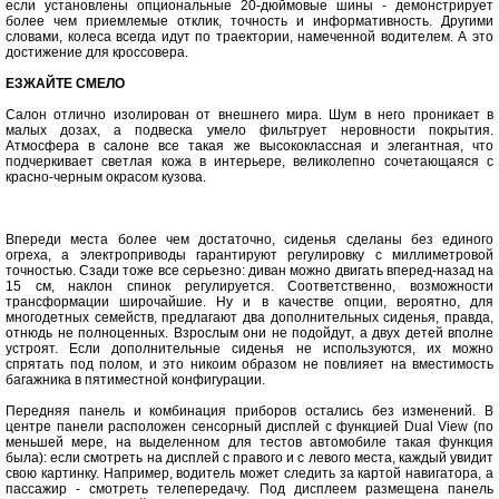
если установлены опциональные 20-дюймовые шины - демонстрирует
более чем приемлемые отклик, точность и информативность. Другими
словами, колеса всегда идут по траектории, намеченной водителем. А это
достижение для кроссовера.
ЕЗЖАЙТЕ СМЕЛО
Салон отлично изолирован от внешнего мира. Шум в него проникает в
малых дозах, а подвеска умело фильтрует неровности покрытия.
Атмосфера в салоне все такая же высококлассная и элегантная, что
подчеркивает светлая кожа в интерьере, великолепно сочетающаяся с
красно-черным окрасом кузова.
Впереди места более чем достаточно, сиденья сделаны без единого
огреха, а электроприводы гарантируют регулировку с миллиметровой
точностью. Сзади тоже все серьезно: диван можно двигать вперед-назад на
15 см, наклон спинок регулируется. Соответственно, возможности
трансформации широчайшие. Ну и в качестве опции, вероятно, для
многодетных семейств, предлагают два дополнительных сиденья, правда,
отнюдь не полноценных. Взрослым они не подойдут, а двух детей вполне
устроят. Если дополнительные сиденья не используются, их можно
спрятать под полом, и это никоим образом не повлияет на вместимость
багажника в пятиместной конфигурации.
Передняя панель и комбинация приборов остались без изменений. В
центре панели расположен сенсорный дисплей с функцией Dual View (по
меньшей мере, на выделенном для тестов автомобиле такая функция
была): если смотреть на дисплей с правого и с левого места, каждый увидит
свою картинку. Например, водитель может следить за картой навигатора, а
пассажир - смотреть телепередачу. Под дисплеем размещена панель