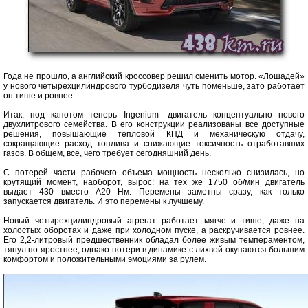
Года не прошло, а английский кроссовер решил сменить мотор. «Лошадей»
у нового четырехцилиндрового турбодизеля чуть поменьше, зато работает
он тише и ровнее.
Итак, под капотом теперь Ingenium -двигатель концептуально нового
двухлитрового семейства. В его конструкции реализованы все доступные
решения, повышающие тепловой КПД и механическую отдачу,
сокращающие расход топлива и снижающие токсичность отработавших
газов. В общем, все, чего требует сегодняшний день.
С потерей части рабочего объема мощность несколько снизилась, но
крутящий момент, наоборот, вырос: на тех же 1750 об/мин двигатель
выдает 430 вместо А20 Нм. Перемены заметны сразу, как только
запускается двигатель. И это перемены к лучшему.
Новый четырехцилиндровый агрегат работает мягче и тише, даже на
холостых оборотах и даже при холодном пуске, а раскручивается ровнее.
Его 2,2-литровый предшественник обладал более живым темпераментом,
тянул по яростнее, однако потери в динамике с лихвой окупаются большим
комфортом и положительными эмоциями за рулем.