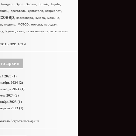
,
,
,
,
,
,
Peugeot
Sport
Subaru
Suzuki
Toyota
,
,
,
,
обиль
двигатель
двигателя
кабриолет
ссовер
,
,
,
,
кроссовера
кузова
машине
,
,
,
,
,
мотор
и
модель
мотора
передач
,
,
ту
Руководство
технические характеристики
зать все теги
то архив
й 2025 (1)
кабрь 2024 (2)
нтябрь 2024 (1)
юль 2024 (2)
оябрь 2023 (1)
враль 2023 (1)
казать / скрыть весь архив