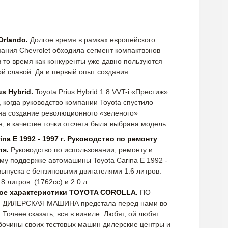
Orlando.
Долгое время в рамках европейского
ания Chevrolet обходила сегмент компактвэнов
в то время как конкуренты уже давно пользуются
й славой. Да и первый опыт создания...
us Hybrid.
Toyota Prius Hybrid 1.8 VVT-i «Престиж»
, когда руководство компании Toyota спустило
на создание революционного «зеленого»
, в качестве точки отсчета была выбрана модель...
ina Е 1992 - 1997 г. Руководство по ремонту
ля.
Руководство по использовании, ремонту и
му поддержке автомашины Toyota Carina Е 1992 -
выпуска с бензиновыми двигателями 1.6 литров.
.8 литров. (1762cc) и 2.0 л....
ое характеристики TOYOTA COROLLA.
ПО
 ДИЛЕРСКАЯ МАШИНА предстала перед нами во
. Точнее сказать, вся в виниле. Любят, ой любят
бочины своих тестовых машин дилерские центры и