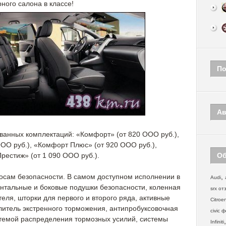
ного салона в классе!
По
Ав
ованных комплектаций: «Комфорт» (от 820 ООО руб.),
ООО руб.), «Комфорт Плюс» (от 920 ООО руб.),
Престиж» (от 1 090 ООО руб.).
Об
росам безопасности. В самом доступном исполнении в
,
Audi
нтальные и боковые подушки безопасности, коленная
srx от
еля, шторки для первого и второго ряда, активные
Citroe
илитель экстренного торможения, антипробуксовочная
civic 
стемой распределения тормозных усилий, системы
Infiniti