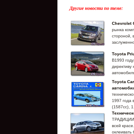
Другие новости по теме:
Chevrolet 
рынка комп
стороной, 
заслуженно
Toyota Pri
В1993 году
директиву 
автомобиля
Toyota Car
автомоби
техническо
1997 года 
(1587cc), 1
Техническ
ТРАДИЦИИ
всей красе
оклеивать 