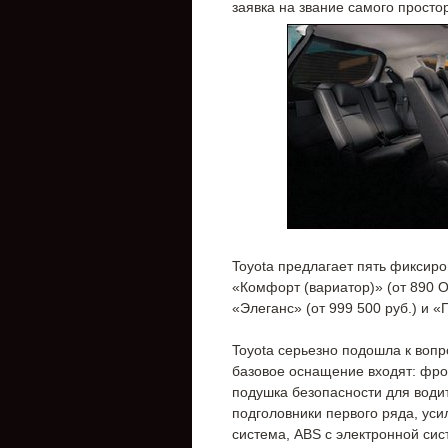
заявка на звание самого простор
Toyota предлагает пять фиксир
«Комфорт (вариатор)» (от 890 
«Элеганс» (от 999 500 руб.) и «
Toyota серьезно подошла к воп
базовое оснащение входят: фро
подушка безопасности для водит
подголовники первого ряда, ус
система, ABS с электронной си