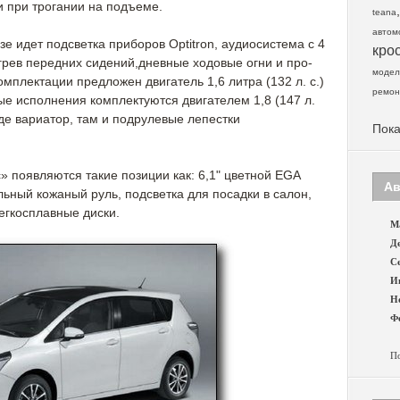
и при трогании на подъеме.
teana
автом
е идет подсветка приборов Optitron, аудиосистема с 4
кро
грев передних сидений,дневные ходовые огни и про-
модел
мплектации предложен двигатель 1,6 литра (132 л. с.)
ремон
ые исполнения комплектуются двигателем 1,8 (147 л.
 где вариатор, там и подрулевые лепестки
Пока
 появляются такие позиции как: 6,1" цветной EGA
Ав
ьный кожаный руль, подсветка для посадки в салон,
егкосплавные диски.
Ма
Де
Се
И
Н
Фе
По