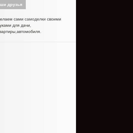
ши друзья
елаем сами
самоделки
своими
уками для дачи,
вартиры,автомобиля.