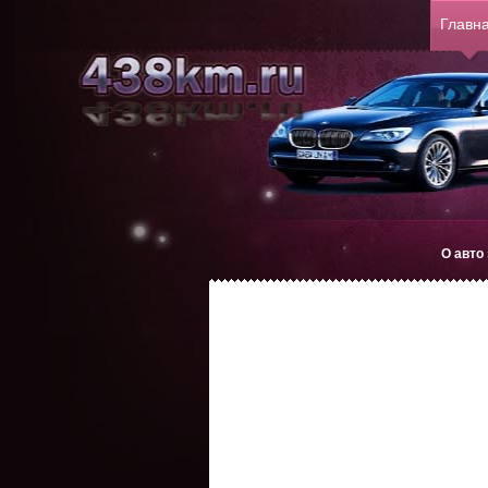
Главн
О авто