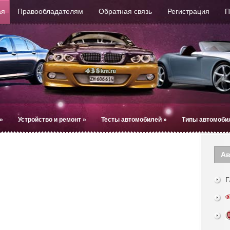
ая
Правообладателям
Обратная связь
Регистрация
П
»
Устройство и ремонт
»
Тесты автомобилей
»
Типы автомоби
Ав
Г