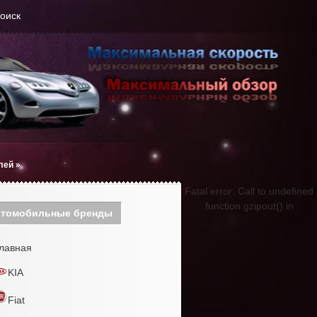
оиск
лей
»
Fatal error: Call to undefined
function gzipout() in
томобильные бренды
лавная
KIA
Fiat