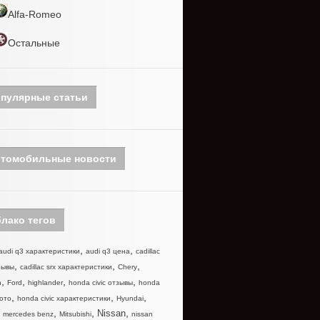
Alfa-Romeo
Остальные
пулярные статьи
томобильные новости
лако тегов
,
,
audi q3 характеристики
audi q3 цена
cadillac
,
,
,
зывы
cadillac srx характеристики
Chery
,
,
,
,
n
Ford
highlander
honda civic отзывы
honda
,
,
,
фото
honda civic характеристики
Hyundai
,
,
,
,
Nissan
mercedes benz
Mitsubishi
nissan