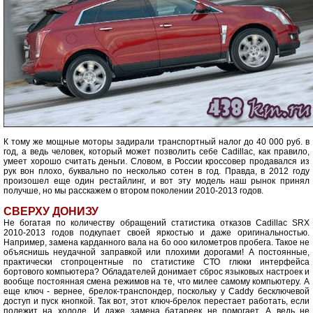
К тому же мощные моторы задирали транспортный налог до 40 000 руб. в
год, а ведь человек, который может позволить себе Cadillac, как правило,
умеет хорошо считать деньги. Словом, в России кроссовер продавался из
рук вон плохо, буквально по несколько сотен в год. Правда, в 2012 году
произошел еще один рестайлинг, и вот эту модель наш рынок принял
получше, но мы расскажем о втором поколении 2010-2013 годов.
СВЕРХУ ДОНИЗУ
Не богатая по количеству обращений статистика отказов Cadillac SRX
2010-2013 годов подкупает своей яркостью и даже оригинальностью.
Например, замена карданного вала на 6о ооо километров пробега. Такое не
объяснишь неудачной заправкой или плохими дорогами! А постоянные,
практически стопроцентные по статистике СТО глюки интерфейса
бортового компьютера? Обладателей донимает сброс языковых настроек и
вообще постоянная смена режимов на те, что милее самому компьютеру. А
еще ключ - вернее, брелок-транспондер, поскольку у Caddy бесключевой
доступ и пуск кнопкой. Так вот, этот ключ-брелок перестает работать, если
полежит на холоде. И даже замена батареек не помогает. А ведь не