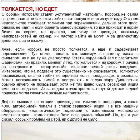
ТОЛКАЕТСЯ, НО ЕДЕТ
С обоими моторами ставят 6-ступенчатый «автомат». Коробка не самая
современная и не слишком любит постоянную «спортивную» езду. О своем
недовольстве сообщает толчками при переключении, дальше этого дело,
однако, не идет, и если сменить манеру вождения, то все приходит в норму.
Визит на сервис, как правило, ник чему не приводит, поскольку
неисправностей ни сканер, ни мастер найти не могут. А за диагностику
денег все равно возьмут.
Хуже, если коробка не просто толкается, а еще и задерживает
переключения. Тут можно попасть как минимум на замену масла с
фильтром, ну и на ту же диагностику. Кстати, карданный вал с разбитыми
шарнирами, как правило, меняют у тех, кто жалуется и на коробку. Причина
на поверхности - «спортивный», излишне резкий стиль вождения.
Интересно, что на подвеске это существенно не сказывается. Полностью
независимая, она не любит поперечных волн, попадающих в резонанс.
Может поскрипывать зимой и постукивать в самую жару. Диагностика
обычно ничего не показывает, хотя не так давно была сервисная акция
именно по подвеске. Из-за недостаточно крепко затянутой детали задней
подвески могли случиться разные неприятности.
Дефект выявили на стадии производства, изменили операцию, и около
4000 автомобилей попали в список сервисной акции. Не все машины
оборудованы «магнетической» подвеской с изменяемой жесткостью
амортизаторов - комплектация Base оснащалась обычной. Но, как я уже
сказал, особых проблем ни с той, ни с другой не было.