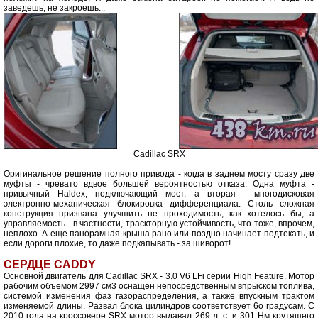
заведешь, не закроешь...
Cadillac SRX
Оригинальное решение полного привода - когда в заднем мосту сразу две
муфты - чревато вдвое большей вероятностью отказа. Одна муфта -
привычный Haldex, подключающий мост, а вторая - многодисковая
электронно-механическая блокировка дифференциала. Столь сложная
конструкция призвана улучшить не проходимость, как хотелось бы, а
управляемость - в частности, траєкторную устойчивость, что тоже, впрочем,
неплохо. А еще панорамная крыша рано или поздно начинает подтекать, и
если дороги плохие, то даже подкапывать - за шиворот!
СЕРДЦЕ CADDY
Основной двигатель для Cadillac SRX - 3.0 V6 LFi серии High Feature. Мотор
рабочим объемом 2997 см3 оснащен непосредственным впрыском топлива,
системой изменения фаз газораспределения, а также впускным трактом
изменяемой длины. Развал блока цилиндров соответствует 6о градусам. С
2010 года на кроссовере SRX мотор выдавал 269 л. с. и 301 Нм крутящего