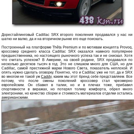
Дорестайлинговый Cadillac SRX второго поколения продавался у нас ни
шатко ни валко, да и на вторичном рынке его еще поискать.
Построенный на платформе Thêta Premium и по мотивам концепта Provoq,
кроссовер среднего класса Cadillac SRX оказался намного популярнее
предшественника, но настоящего рыночного успеха так и не снискал. Хотя
что считать успехом? В Америке, на своей родине, SRX продавался по
несколько десятков тысяч в год. Это не слишком много для США, но для
Cadillac, самой престижной марки Нового Света, показатель неплохой. И
опять нужно сделать оговорку. Понятно, что и Cadillac уже не тот, да и SRX
во многом не такой уж
Caddy
, каким мы этот бренд себе представляем. Все
потому, что после смены поколений кроссовер стал чрезмерно
европейским. Он сбавил в талии, но и в плечах тоже, прибавил
спортивности в виражах, но потерял толику комфорта, обрел много
электроники, но качество сборки и стоимость материалов отделки остались
американскими.