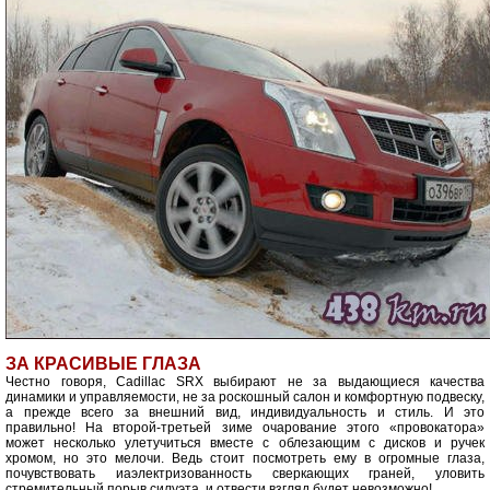
ЗА КРАСИВЫЕ ГЛАЗА
Честно говоря, Cadillac SRX выбирают не за выдающиеся качества
динамики и управляемости, не за роскошный салон и комфортную подвеску,
а прежде всего за внешний вид, индивидуальность и стиль. И это
правильно! На второй-третьей зиме очарование этого «провокатора»
может несколько улетучиться вместе с облезающим с дисков и ручек
хромом, но это мелочи. Ведь стоит посмотреть ему в огромные глаза,
почувствовать иаэлектризованность сверкающих граней, уловить
стремительный порыв силуэта, и отвести взгляд будет невозможно!