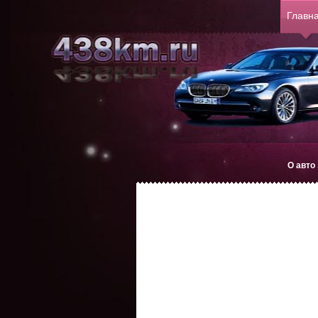
Главн
О авто