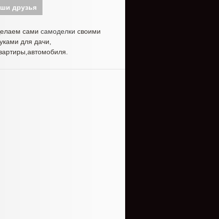
ши друзья
елаем сами
самоделки
своими
уками для дачи,
вартиры,автомобиля.