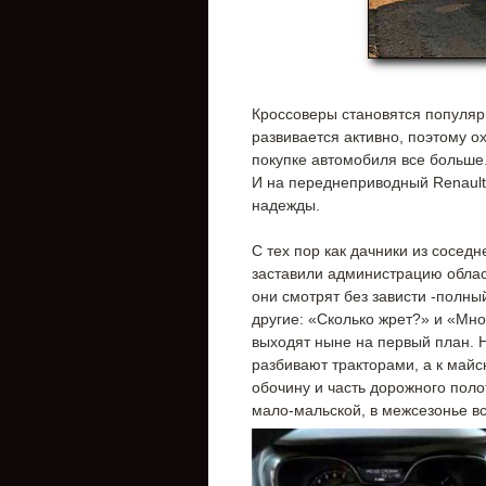
Кроссоверы становятся популярн
развивается активно, поэтому 
покупке автомобиля все больше.
И на переднеприводный Renault
надежды.
С тех пор как дачники из сосед
заставили администрацию облас
они смотрят без зависти -полны
другие: «Сколько жрет?» и «Мно
выходят ныне на первый план. 
разбивают тракторами, а к майс
обочину и часть дорожного поло
мало-мальской, в межсезонье в