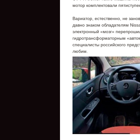
мотор комплектовали пятиступе
Вариатор, естественно, не зано
давно знаком обладателям Nissan
электронный «мозг» перепрошил
гидротрансформаторным «автом
специалисты российского предст
любим.