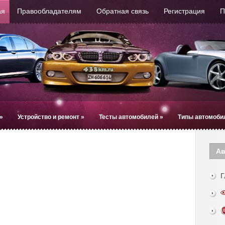
ая
Правообладателям
Обратная связь
Регистрация
П
»
Устройство и ремонт
»
Тесты автомобилей
»
Типы автомоби
Ав
Г