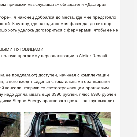
 чем привыкли «выслушивать» обладатели «Дастера».
-тюре», я наконец добрался до места, где мне предстояло
гой. К хутору, где находится моя фазенда, до сих пор
ошо хоть удалось договориться с фермерами, чтобы ее не
ОВЫМИ ПУГОВИЦАМИ
 полную программу персонализации в Atelier Renault.
пока не предлагают) доступен, начиная с комплектации
оля, в него входят сиденья с текстильными оранжевыми
ной консоли, коврики со светоотражающим оранжевым
шу надо доплачивать еще 8990 рублей, плюс 6990 рублей
иски Steppe Energy оранжевого цвета - на круг выходит