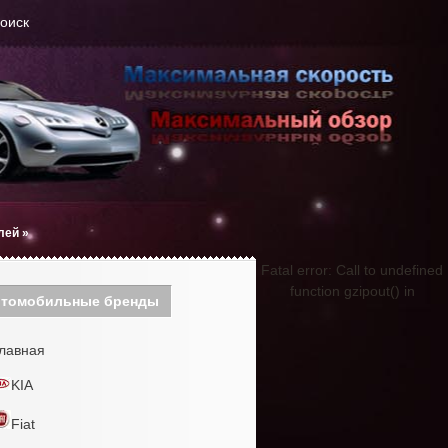
оиск
лей
»
Fatal error: Call to undefined
function gzipout() in
томобильные бренды
лавная
KIA
Fiat