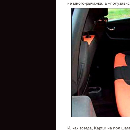
не много-рычажка, а «полузави
И, как всегда, Kaptur на пол ша