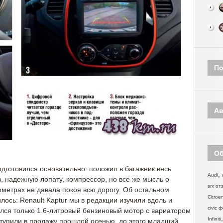
По
Ав
Об
одготовился основательно: положил в багажник весь
,
Audi
, надежную лопату, компрессор, но все же мысль о
srx от
метрах не давала покоя всю дорогу. Об остальном
Citroe
лось: Renault Kaptur мы в редакции изучили вдоль и
civic 
лся только 1.6-литровый бензиновый мотор с вариатором
Infiniti
ступили в продажу прошлой осенью, до этого младший