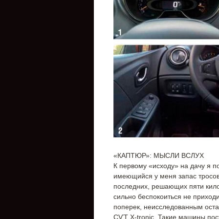
«КАПТЮР»: МЫСЛИ ВСЛУХ
К первому «исходу» на дачу я п
имеющийся у меня запас тросов
последних, решающих пяти кило
сильно беспокоиться не приходи
поперек, неисследованным оста
СѴТ X-tronic. Такие машины по