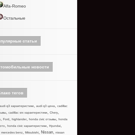
Alfa-Romeo
Остальные
пулярные статьи
томобильные новости
лако тегов
,
,
audi q3 характеристики
audi q3 цена
cadillac
,
,
,
зывы
cadillac srx характеристики
Chery
,
,
,
,
n
Ford
highlander
honda civic отзывы
honda
,
,
,
фото
honda civic характеристики
Hyundai
,
,
,
,
Nissan
mercedes benz
Mitsubishi
nissan