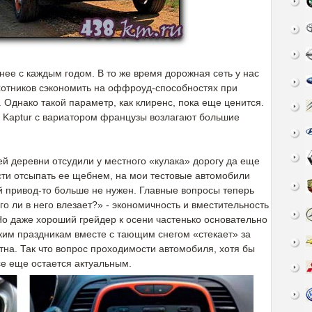
ее с каждым годом. В то же время дорожная сеть у нас
охотников сэкономить на оффроуд-способностях при
 Однако такой параметр, как клиренс, пока еще ценится.
 Kaptur с вариатором французы возлагают большие
ней деревни отсудили у местного «кулака» дорогу да еще
ти отсыпать ее щебнем, на мои тестовые автомобили
й привод-то больше не нужен. Главные вопросы теперь
го ли в него влезает?» - экономичность и вместительность
Но даже хороший грейдер к осени частенько основательно
ким праздникам вместе с тающим снегом «стекает» за
тна. Так что вопрос проходимости автомобиля, хотя бы
се еще остается актуальным.