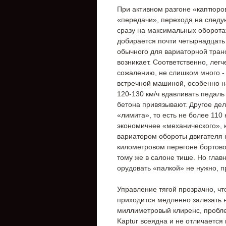
При активном разгоне «каптюров
«передачи», переходя на следу
сразу на максимальных оборота
добирается почти четырнадцать 
обычного для вариаторной транс
возникает. Соответственно, легч
сожалению, не слишком много - 
встречной машиной, особенно н
120-130 км/ч вдавливать педаль 
бетона привязывают. Другое дел
«лимита», то есть не более 110
экономичнее «механического», 
вариатором обороты двигателя н
километровом перегоне бортово
тому же в салоне тише. Но глав
орудовать «палкой» не нужно, п
Управление тягой прозрачно, чт
приходится медленно залезать н
миллиметровый клиренс, пробле
Kaptur всеядна и не отличается