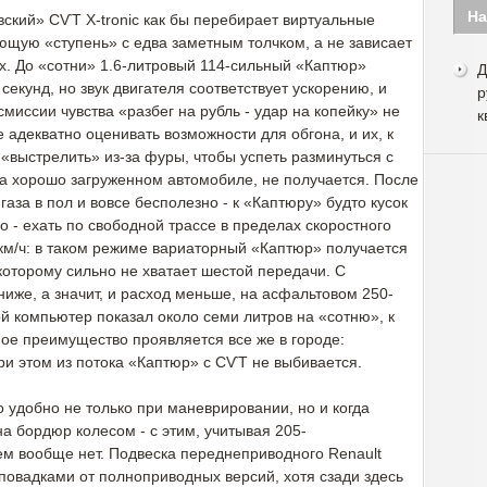
На
ский» СѴТ X-tronic как бы перебирает виртуальные
ющую «ступень» с едва заметным толчком, а не зависает
х. До «сотни» 1.6-литровый 114-сильный «Каптюр»
Д
секунд, но звук двигателя соответствует ускорению, и
р
миссии чувства «разбег на рубль - удар на копейку» не
к
е адекватно оценивать возможности для обгона, и их, к
«выстрелить» из-за фуры, чтобы успеть разминуться с
а хорошо загруженном автомобиле, не получается. После
газа в пол и вовсе бесполезно - к «Каптюру» будто кусок
о - ехать по свободной трассе в пределах скоростного
 км/ч: в таком режиме вариаторный «Каптюр» получается
которому сильно не хватает шестой передачи. С
иже, а значит, и расход меньше, на асфальтовом 250-
й компьютер показал около семи литров на «сотню», к
ное преимущество проявляется все же в городе:
ри этом из потока «Каптюр» с СѴТ не выбивается.
о удобно не только при маневрировании, но и когда
а бордюр колесом - с этим, учитывая 205-
м вообще нет. Подвеска переднеприводного Renault
 повадками от полноприводных версий, хотя сзади здесь