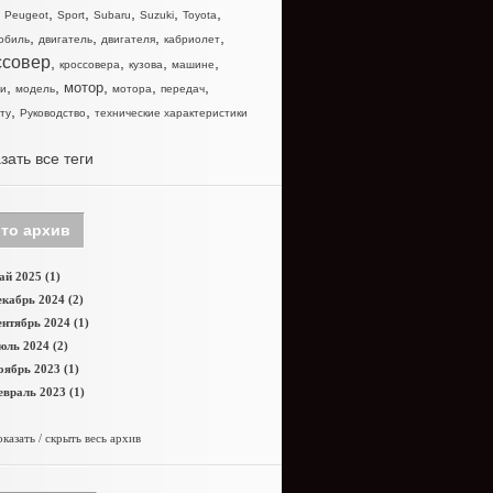
,
,
,
,
,
,
Peugeot
Sport
Subaru
Suzuki
Toyota
,
,
,
,
обиль
двигатель
двигателя
кабриолет
ссовер
,
,
,
,
кроссовера
кузова
машине
,
,
,
,
,
мотор
и
модель
мотора
передач
,
,
ту
Руководство
технические характеристики
зать все теги
то архив
й 2025 (1)
кабрь 2024 (2)
нтябрь 2024 (1)
юль 2024 (2)
оябрь 2023 (1)
враль 2023 (1)
казать / скрыть весь архив