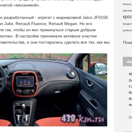
teana
нчатой «механикой».
автом
кро
во разработанный - агрегат с маркировкой Jatco JF015Е
 Juke, Renault Fluence, Renault Megan. Но его
модел
и так, чтобы он мог прикинуться старым добрым
ремон
атом». В настройке принимали активное участие
авительства, и они постарались сделать все так, как мы
Пока
Ав
Ма
Де
Се
И
Н
Фе
По