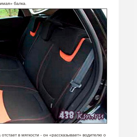
симая» балка.
га отстает в мягкости - он «рассказывает» водителю о