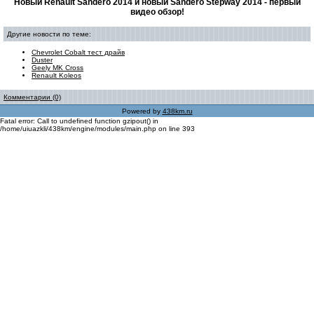
Новый Renault Sandero 2014 и новый Sandero Stepway 2014 - первый
видео обзор!
Другие новости по теме:
Chevrolet Cobalt тест драйв
Duster
Geely MK Cross
Renault Koleos
Комментарии (0)
Powered by
438km.ru
Fatal error: Call to undefined function gzipout() in
/home/uiuazkli/438km/engine/modules/main.php on line 393