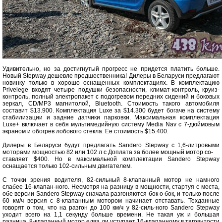
Удивительно, но за достигнутый прогресс не придется платить больше.
Новый Stepway дешевле предшественника! Дилеры в Беларуси предлагают
новинку только в хорошо оснащенных комплектациях. В комплектацию
Privelege входят четыре подушки безопасности, климат-контроль, круиз-
контроль, полный электропакет с подогревом передних сидений и боковых
зеркал, CD/MP3 магнитолой, Bluetooth. Стоимость такого автомобиля
составит $13.900. Комплектация Luxe за $14.300 будет богаче на систему
стабилизации и задние датчики парковки. Максимальная комплектация
Luxe+ включает в себя мультимедийную систему Media Nav с 7-дюймовым
экраном и обогрев лобового стекла. Ее стоимость $15.400.
Дилеры в Беларуси будут предлагать Sandero Stepway с 1,6-литровыми
моторами мощностью 82 или 102 л с Доплата за более мощный мотор со-
ставляет $400. Но в максимальной комплектации Sandero Stepway
оснащается только 102-сильным двигателем.
С точки зрения водителя, 82-сильный 8-клапанный мотор не намного
слабее 16-клапан-ного. Несмотря на разницу в мощности, стартуя с места,
обе версии Sandero Stepway сначала разгоняются бок о бок, и только после
60 км/ч версия с 8-клапанным мотором начинает отставать. Техданные
говорят о том, что на разгон до 100 км/ч у 82-силь-ного Sandero Stepway
уходит всего на 1,1 секунду больше времени. Не такая уж и большая
разница. 8-клапанный мотор едва ли уступает 16-клапанному в тяговнтости