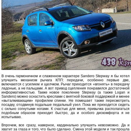
В очень гармоничном и слаженном характере Sandero Stepway я бы хотел
улучшить механизм рычага КПП: передачи, особенно первые две,
включаются с усилием и щелчком. Рычаг приходится «вгонять» в передачу
ладонью, а не пальцами. А вот привод сцепления понравился достаточной
информативностью. Также новое поколение Stepway (а также Logan и
Sandero) можно оснастить креслами с внятной боковой поддержкой и менее
«выталкивающим» профилем спинки. Не помешает также пересмотреть
посадку, отодвинув подальше педальный узел. Пока же приходится сидеть
с сильно согнутыми ногами. К счастью для меня, привычка располагаться
подобным образом приходит быстро, да и особого дискомфорта я не
испытываю.
Впрочем, все сразу, наверное, кардинально улучшить невозможно. Да и
хватит за глаза и того, что было сделано. Смена этой модели и так прошла