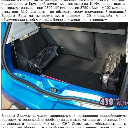
и эластичности. Крутящий момент меньше всего на 11 Нм, но достигается
он гораздо раньше - при 2800 об/ мин против 3750 об/мин у 102-сильного
двигателя. Мой вам совет: не обходите своим вниманием 8-клапанный
Sandero. Едва ли вы почувствуете разницу в 20 «лошадей». А при
обслуживании такой двигатель более снисходителен к кошельку.
Sandero Stepway сохранил энергоемкую и совершенно непробиваемую
подвеску, которая крайне необходима для эксплуатации этого автомобиля
на дорогах и направлениях стран СНГ. Девиз таков: «больше скорость,
меньше ям». Неровности и ухабы не могут стать препятствием для этого