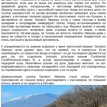
автомобиля, если они не выше его клиренса или глубже его колеса. По
гравийной дороге, натуральному и жестокому вибростенду, Sandero
Stepway способен ехать с шоссейной скоростью. Когда его колеса катят по
тысяче неровностей, по кузову волнами пробегают вибрации, руль слегка
дрожит, а интерьер тихонько шуршит. Но ехать можно, ехать не страшно, а
автомобиля не жалко. Sandero Stepway готов к таким тяготам и всеми
правдами и неправдами ликвидирует тряску. Перед встречающимися на
грунтовке рытвинами можно не сбрасывать ход. Машина вскочит в канаву,
упруго подпрыгнет, возможно, даже отрывая колеса от земли, и мягко
приземлится. Ни вам удара, ни толчка, ни грохота. Sandero Stepway даже с
курса не собьется и поедет в назначенном направлении. Бюджетный, но
очень прочный и выносливый автомобиль.
К управляемости на ровном асфальте у меня претензий никаких. Sandero
Stepway четко держит курс, что на прямой, что в поворотах. Если
переборщить со скоростью входа в поворот, он до последнего держится на
дуге (за что отдельное спасибо штатным шинам Continental
ContiPremiumContact 5), а затем прогнозируемо и плавно скользит
передней осью. Реактивное усилие на руле довольно внятное, но вот
информативность невелика: начавшийся снос передней оси определяешь
по спрямлению курса и шороху покрышек, а не по рулю.
Шумоизоляция салона Sandero Stepway стала лучше. «Пення»
трансмиссии не слышно вовсе, разговаривать с пассажиром, не повышая
голоса, можно и на скорости в 160 км/ч.