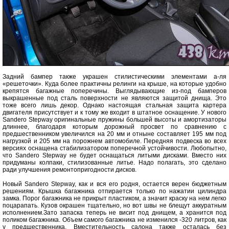
Задний бампер также украшен стилистическими элементами а-ля
«решеточки». Куда более практичны релинги на крыше, на которые удобно
крепятся багажные поперечины. Выглядывающие из-под бамперов
выкрашенные под сталь поверхности не являются защитой днища. Это
тоже всего лишь декор. Однако настоящая стальная защита картера
двигателя присутствует и к тому же входит в штатное оснащение. У нового
Sandero Stepway оригинальные пружины большей высоты и амортизаторы
длиннее, благодаря которым дорожный просвет по сравнению с
предшественником увеличился на 20 мм и отныне составляет 195 мм под
нагрузкой и 205 мм на порожнем автомобиле. Передняя подвеска во всех
версиях оснащена стабилизатором поперечной устойчивости. Любопытно,
что Sandero Stepway не будет оснащаться литыми дисками. Вместо них
придуманы колпаки, стилизованные литье. Надо полагать, это сделано
ради улучшения ремонтопригодности дисков.
Новый Sandero Stepway, как и вся его родня, остается верен бюджетным
решениям. Крышка багажника отпирается только по нажатии цилиндра
замка. Порог багажника не прикрыт пластиком, а значит краску на нем легко
поцарапать. Кузов окрашен тщательно, но вот швы не блещут аккуратным
исполнением.Зато запаска теперь не висит под днищем, а хранится под
поликом багажника. Объем самого багажника не изменился -320 литров, как
у предшественника. Вместительность салона также осталась без