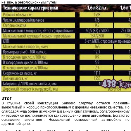
не эво-, а революционным путем.
итог
В глубине своей конструкции Sandero Stepway остался прежним-
выносливый и хорошо приспособленным к дорогам неважного качества. Но
благодаря куда более искусному дизайну и симпатичному, облагороженному
интерьеру он воспринимается как совершенно иной автомобиль. Богатство
оснащения впечатляет. Нормальный современный автомобиль по
адекватной цене.