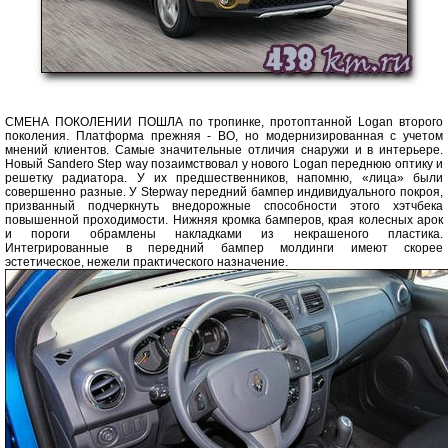
СМЕНА ПОКОЛЕНИИ ПОШЛА по тропинке, протоптанной Logan второго
поколения. Платформа прежняя - ВО, но модернизированная с учетом
мнений клиентов. Самые значительные отличия снаружи и в интерьере.
Новый Sandero Step way позаимствовал у нового Logan переднюю оптику и
решетку радиатора. У их предшественников, напомню, «лица» были
совершенно разные. У Stepway передний бампер индивидуального покроя,
призванный подчеркнуть внедорожные способности этого хэтчбека
повышенной проходимости. Нижняя кромка бамперов, края колесных арок
и пороги обрамлены накладками из некрашеного пластика.
Интегрированные в передний бампер молдинги имеют скорее
эстетическое, нежели практического назначение.