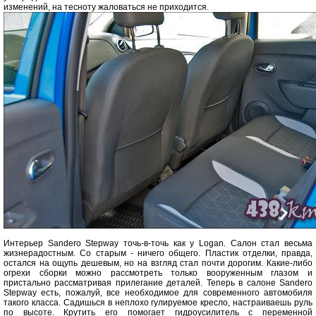
изменений, на тесноту жаловаться не приходится.
Интерьер Sandero Stepway точь-в-точь как у Logan. Салон стал весьма
жизнерадостным. Со старым - ничего общего. Пластик отделки, правда,
остался на ощупь дешевым, но на взгляд стал почти дорогим. Какие-либо
огрехи сборки можно рассмотреть только вооруженным глазом и
пристально рассматривая прилегание деталей. Теперь в салоне Sandero
Stepway есть, пожалуй, все необходимое для современного автомобиля
такого класса. Садишься в неплохо гулируемое кресло, настраиваешь руль
по высоте. Крутить его помогает гидроусилитель с переменной