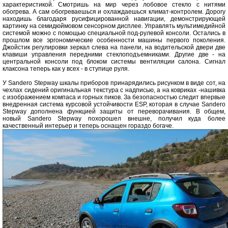
характеристикой. Смотришь на мир через лобовое стекло с нитями
обогрева. А сам обогреваешься и охлаждаешься климат-контролем. Дорогу
находишь благодаря русифицированной навигации, демонстрирующей
картинку на семидюймовом сенсорном дисплее. Управлять мультимедийной
системой можно с помощью специальной под-рулевой консоли. Остались в
прошлом все эргономические особенности машины первого поколения.
Джойстик регулировки зеркал слева на панели, на водительской двери две
клавиши управления передними стеклоподъемниками. Другие две - на
центральной консоли под блоком системы вентиляции салона. Сигнал
клаксона теперь как у всех - в ступице руля.
У Sandero Stepway шкалы приборов принарядились рисунком в виде сот, на
чехлах сидений оригинальная текстура с надписью, а на ковриках -нашивка
с изображением компаса и горных пиков. За безопасностью следит впервые
внедренная система курсовой устойчивости ESP, которая в случае Sandero
Stepway дополнена функцией защиты от переворачивания. В общем,
новый Sandero Stepway похорошел внешне, получил куда более
качественный интерьер и теперь оснащен гораздо богаче.