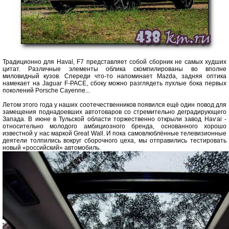
Традиционно для Haval, F7 представляет собой сборник не самых худших
цитат. Различные элементы облика скомпилированы во вполне
миловидный кузов. Спереди что-то напоминает Mazda, задняя оптика
намекает на Jaguar F-PACE, сбоку можно разглядеть пухлые бока первых
поколений Porsche Cayenne...
Летом этого года у наших соотечественников появился ещё один повод для
замещения поднадоевших автотоваров со стремительно деградирующего
Запада. В июне в Тульской области торжественно открыли завод Наѵаі -
относительно молодого амбициозного бренда, основанного хорошо
известной у нас маркой Great Wall. И пока самовлюблённые телевизионные
деятели толпились вокруг сборочного цеха, мы отправились тестировать
новый «российский» автомобиль.