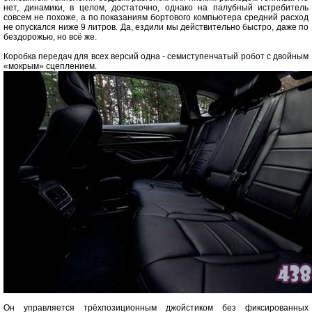
нет, динамики, в целом, достаточно, однако на палубный истребитель
совсем не похоже, а по показаниям бортового компьютера средний расход
не опускался ниже 9 литров. Да, ездили мы действительно быстро, даже по
бездорожью, но всё же.
Коробка передач для всех версий одна - семиступенчатый робот с двойным
«мокрым» сцеплением.
Он управляется трёхпозиционным джойстиком без фиксированных