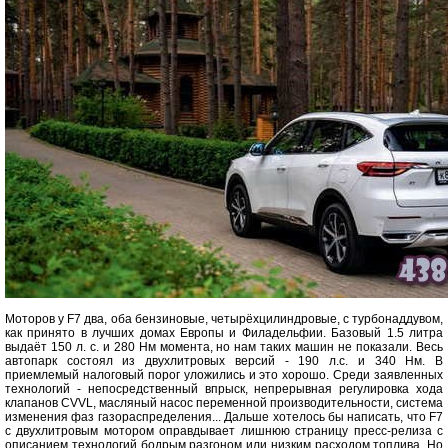
Моторов у F7 два, оба бензиновые, четырёхцилиндровые, с турбонаддувом,
как принято в лучших домах Европы и Филадельфии. Базовый 1.5 литра
выдаёт 150 л. с. и 280 Нм момента, но нам таких машин не показали. Весь
автопарк состоял из двухлитровых версий - 190 л.с. и 340 Нм. В
приемлемый налоговый порог уложились и это хорошо. Среди заявленных
технологий - непосредственный впрыск, непрерывная регулировка хода
клапанов CVVL, масляный насос переменной производительности, система
изменения фаз газораспределения... Дальше хотелось бы написать, что F7
с двухлитровым мотором оправдывает лишнюю страницу пресс-релиза с
описанием технологий бодрым разгоном или низким расходом топлива. Но