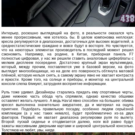
Интерьер, роскошно выглядящий на фото, в реальности оказался чуть
менее прогрессивным, чем хотелось бы. В целом компоновка неплохая:
кресла регулируются в диапазонах, достаточных для высоких водителей, а
среднестатистические граждане и вовсе будут в восторге. Но чувствуется,
что на некоторых элементах производитель в последний момент решил
сэкономить. Например, на родине, в Китае, приборная панель F7
полностью цифровая, у нас же решили ставить аналоговые циферблаты с
мелким дисплеем посередине. Достаточно крупный экран мультимедиа,
который, между прочим, поставляется уже в базовой версии, на фото
выглядит многообещающе, но на деле его поверхность обтянута матовой
плёнкой, которую нельзя снять, а самому экрану явно не хватает контраста
и яркости. Кроме того, на солнце и приборы, и монитор на центральной
консоли слегка бликуют, затрудняя восприятие информации.
Руль тоже удивил. Дизайнеры старались придать ему спортивные черты,
даже нижнюю часть обода чуть спрямили, однако качество обшивки
оставляет желать лучшего. А ведь НаѵаІ явно способен на большее: обивка
кресел выполнена значительно аккуратнее, да и материал на ощупь
приятнее. Подобрать правильную посадку, особенно людям серьёзной
комплекции (а у нас таких немало), будет проблематично из-за двух
факторов. Первый: не хватает диапазона регулировки руля по вылету.
Второй: пускай сиденье и отодвигается далеко, ноги всё равно будут
зажаты массивными дверными картами и широкой центральной консолью.
Толстяков не любят, увы, нигде.