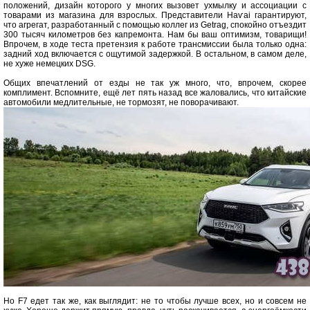
положений, дизайн которого у многих вызовет ухмылку и ассоциации с
товарами из магазина для взрослых. Представители Наѵаі гарантируют,
что агрегат, разработанный с помощью коллег из Getrag, спокойно отъездит
300 тысяч километров без капремонта. Нам бы ваш оптимизм, товарищи!
Впрочем, в ходе теста претензия к работе трансмиссии была только одна:
задний ход включается с ощутимой задержкой. В остальном, в самом деле,
не хуже немецких DSG.
Общих впечатлений от езды не так уж много, что, впрочем, скорее
комплимент. Вспомните, ещё лет пять назад все жаловались, что китайские
автомобили медлительные, не тормозят, не поворачивают.
Но F7 едет так же, как выглядит: не то чтобы лучше всех, но и совсем не