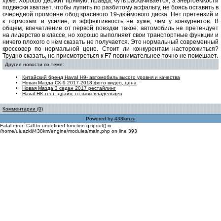
хуже. Хорошо держит прямую, правда, чуть раскачивается, а энергоёмкости
подвески хватает, чтобы лупить по разбитому асфальту, не боясь оставить в
очередной промоине обод красивого 19-дюймового диска. Нет претензий и
к тормозам: и усилие, и эффективность не хуже, чем у конкурентов. В
общем, впечатление от первой поездки такое: автомобиль не претендует
на лидерство в классе, но хорошо выполняет свои транспортные функции и
ничего плохого о нём сказать не получается. Это нормальный современный
кроссовер по нормальной цене. Стоит ли конкурентам насторожиться?
Трудно сказать, но присмотреться к F7 повнимательнее точно не помешает.
Другие новости по теме:
Китайский бренд НаѵаІ Н9- автомобиль высого уровня и качества
Новая Мазда СХ-9 2017-2018 фото видео, цена
Новая Мазда 3 седан 2017 рестайлинг
Haval H8 тест- драйв, отзывы владельцев
Комментарии (0)
Powered by
438km.ru
Fatal error: Call to undefined function gzipout() in
/home/uiuazkli/438km/engine/modules/main.php on line 393