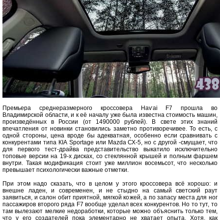
Премьера среднеразмерного кроссовера Наѵаі F7 прошла во
Владимирской области, и к её началу уже была известна стоимость машин,
произведённых в России (от 1490000 рублей). В свете этих знаний
впечатления от новинки становились заметно противоречивее. То есть, с
одной стороны, цена вроде бы адекватная, особенно если сравнивать с
конкурентами типа КІА Sportage или Mazda СХ-5, но с другой -смущает, что
для первого тест-драйва представительство выкатило исключительно
топовые версии на 19-х дисках, со стеклянной крышей и полным фаршем
внутри. Такая модификация стоит уже миллион восемьсот, что несколько
превышает психологически важные отметки.
При этом надо сказать, что в целом у этого кроссовера всё хорошо: и
внешне ладен, и современен, и не стыдно на самый светский раут
заявиться, и салон обит приятной, мягкой кожей, а по запасу места для ног
пассажиров второго ряда F7 вообще уделал всех конкурентов. Но то тут, то
там вылезают мелкие недоработки, которые можно объяснить только тем,
что у его создателей пока элементарно не хватает опыта. Хотя, как