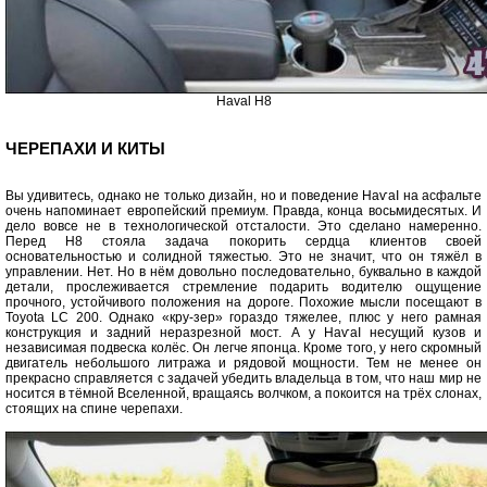
Haval H8
ЧЕРЕПАХИ И КИТЫ
Вы удивитесь, однако не только дизайн, но и поведение НаѵаІ на асфальте
очень напоминает европейский премиум. Правда, конца восьмидесятых. И
дело вовсе не в технологической отсталости. Это сделано намеренно.
Перед Н8 стояла задача покорить сердца клиентов своей
основательностью и солидной тяжестью. Это не значит, что он тяжёл в
управлении. Нет. Но в нём довольно последовательно, буквально в каждой
детали, прослеживается стремление подарить водителю ощущение
прочного, устойчивого положения на дороге. Похожие мысли посещают в
Toyota LC 200. Однако «кру-зер» гораздо тяжелее, плюс у него рамная
конструкция и задний неразрезной мост. А у НаѵаІ несущий кузов и
независимая подвеска колёс. Он легче японца. Кроме того, у него скромный
двигатель небольшого литража и рядовой мощности. Тем не менее он
прекрасно справляется с задачей убедить владельца в том, что наш мир не
носится в тёмной Вселенной, вращаясь волчком, а покоится на трёх слонах,
стоящих на спине черепахи.