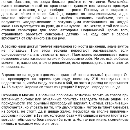
лёгкая. Известно, что всегда больше трясётся то, что легче. Если колёса
имеют незначительный по сравнению с кузовом вес, машина проходит
неровности плавно, когда наоборот - тряско. Поэтому их и стараются
делать из лёгких сплавов. Китайцы, видимо, на этом сэкономили, и для
заметно облегчённой машины колёса оказались тяжёлыми, вот и
получается «подпрыгивание с затухающими колебаниями» на каждой
кочке. Оно чувствуется на руле, да и на кузове. Это, кстати, в той или иной
степени характерно для всего автопрома Поднебесной. Кроме того,
странновато работают сенсорные датчики: на ходу свет в салоне
включается от случайного взмаха руки.
А бесключевой доступ требует ювелирной точности движений, иначе внутрь
не попадёшь. При этом зеркала перестают раскрываться, если
одновременно начать открывать двери. Парктроник воспринимает рамку
номерного знака как препятствие и беспрерывно орёт. Но это всё, в общем,
мелочи - и, наверное, вполне решаемые, если производитель не станет их
игнорировать.
В целом же на ходу это довольно приятный основательный транспорт. Он
не провоцирует на агрессивную езду, поскольку 218 лошадиных сил
недостаточно, чтобы сходу рваться в бой, но зато и расход не превышает
14-15 литров. Хороша ли такая концепция? В городе - определенно, да.
Особенно в Москве. Небольшие проблемы возможны только на трассе при
встречных обгонах или отчаянных попытках завладеть левым рядом. По
проходимости это обычный пригородный вариант. Система стабилизации
отключается, но уповать на то, что двухлитровый мотор вытянет бегемота
из болота, не стоит. Да и днище жалко. Несмотря на вполне приличный
дорожный просвет в 197 мм, колёсная база у Н8 слишком велика (почти три
метра), чтобы смело брать перегибы грунта. Но, так или иначе, к семейному
пикнику в красивом месте он готов.