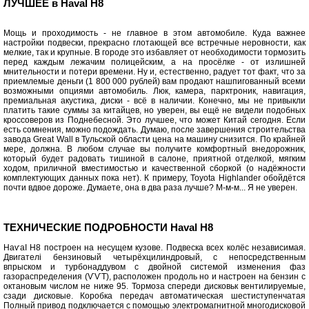
ЛУЧШЕЕ в Haval H8
Мощь и проходимость - не главное в этом автомобиле. Куда важнее
настройки подвески, прекрасно глотающей все встречные неровности, как
мелкие, так и крупные. В городе это избавляет от необходимости тормозить
перед каждым лежачим полицейским, а на просёлке - от излишней
мнительности и потери времени. Ну и, естественно, радует тот факт, что за
приемлемые деньги (1 800 000 рублей) вам продают нашпигованный всеми
возможными опциями автомобиль. Люк, камера, парктроник, навигация,
премиальная акустика, диски - всё в наличии. Конечно, мы не привыкли
платить такие суммы за китайцев, но уверен, вы ещё не видели подобных
кроссоверов из Поднебесной. Это лучшее, что может Китай сегодня. Если
есть сомнения, можно подождать. Думаю, после завершения строительства
завода Great Wall в Тульской области цена на машину снизится. По крайней
мере, должна. В любом случае вы получите комфортный внедорожник,
который будет радовать тишиной в салоне, приятной отделкой, мягким
ходом, приличной вместимостью и качественной сборкой (о надёжности
комплектующих данных пока нет). К примеру, Toyota Highlander обойдётся
почти вдвое дороже. Думаете, она в два раза лучше? М-м-м... Я не уверен.
ТЕХНИЧЕСКИЕ ПОДРОБНОСТИ Haval H8
НаѵаІ Н8 построен на несущем кузове. Подвеска всех колёс независимая.
Двигателі бензиновый четырёхцилиндровый, с непосредственным
впрыском и турбонаддувом с двойной системой изменения фаз
газораспределения (ѴѴТ), расположен продоль но и настроен на бензин с
октановым числом не ниже 95. Тормоза спереди дисковьк вентилируемые,
сзади дисковые. Коробка передач автоматическая шестиступенчатая
Полный привод подключается с помощью электромагнитной многодисковой