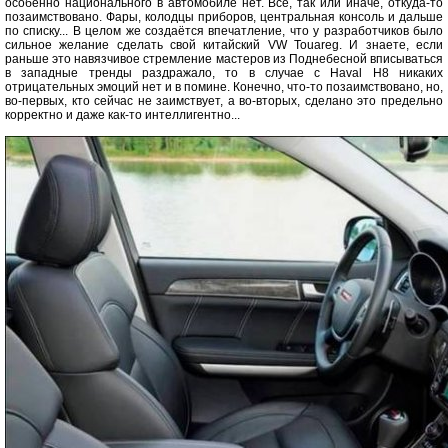
особенно национального в автомобиле нет. Всё, так или иначе, откуда-то
позаимствовано. Фары, колодцы приборов, центральная консоль и дальше
по списку... В целом же создаётся впечатление, что у разработчиков было
сильное желание сделать свой китайский VW Touareg. И знаете, если
раньше это навязчивое стремление мастеров из Поднебесной вписываться
в западные тренды раздражало, то в случае с Haval Н8 никаких
отрицательных эмоций нет и в помине. Конечно, что-то позаимствовано, но,
во-первых, кто сейчас не заимствует, а во-вторых, сделано это предельно
корректно и даже как-то интеллигентно...