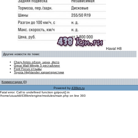
Haval H8
Другие новости по теме:
Chery Arrizo обзор, цена, фото
Great Wall Wingle 5 рестайлинг
Ford Focus отзывы
Toyota Highlander характеристики
Комментарии (0)
Powered by
438km.ru
Fatal error: Call to undefined function gzipout() in
/home/uiuazkli/438km/engine/modules/main.php on line 393