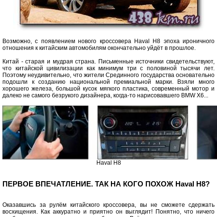
Возможно, с появлением нового кроссовера Haval H8 эпоха ироничного
отношения к китайским автомобилям окончательно уйдёт в прошлое.
Китай - старая и мудрая страна. Письменные источники свидетельствуют,
что китайской цивилизации как минимум три с половиной тысячи лет.
Поэтому неудивительно, что жители Срединного государства основательно
подошли к созданию национальной премиальной марки. Взяли много
хорошего железа, большой кусок мягкого пластика, современный мотор и
далеко не самого безрукого дизайнера, когда-то нарисовавшего BMW Х6...
Haval H8
ПЕРВОЕ ВПЕЧАТЛЕНИЕ. ТАК НА КОГО ПОХОЖ Haval H8?
Оказавшись за рулём китайского кроссовера, вы не сможете сдержать
восхищения. Как аккуратно и приятно он выглядит! Понятно, что ничего