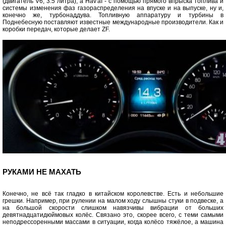
(двигатель V6, 3.5 литра), a НаѵаІ - с помощью прямого впрыска топлива и
системы изменения фаз газораспределения на впуске и на выпуске, ну и,
конечно же, турбонаддува. Топливную аппаратуру и турбины в
Поднебесную поставляют известные международные производители. Как и
коробки передач, которые делает ZF.
РУКАМИ НЕ МАХАТЬ
Конечно, не всё так гладко в китайском королевстве. Есть и небольшие
грешки. Например, при рулении на малом ходу слышны стуки в подвеске, а
на большой скорости слишком навязчивы вибрации от больших
девятнадцатидюймовых колёс. Связано это, скорее всего, с теми самыми
неподрессоренными массами в ситуации, когда колёсо тяжёлое, а машина