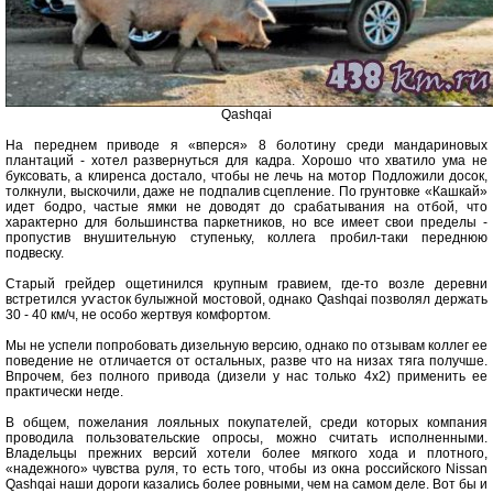
Qashqai
На переднем приводе я «вперся» 8 болотину среди мандариновых
плантаций - хотел развернуться для кадра. Хорошо что хватило ума не
буксовать, а клиренса достало, чтобы не лечь на мотор Подложили досок,
толкнули, выскочили, даже не подпалив сцепление. По грунтовке «Кашкай»
идет бодро, частые ямки не доводят до срабатывания на отбой, что
характерно для большинства паркетников, но все имеет свои пределы -
пропустив внушительную ступеньку, коллега пробил-таки переднюю
подвеску.
Старый грейдер ощетинился крупным гравием, где-то возле деревни
встретился уѵасток булыжной мостовой, однако Qashqai позволял держать
30 - 40 км/ч, не особо жертвуя комфортом.
Мы не успели попробовать дизельную версию, однако по отзывам коллег ее
поведение не отличается от остальных, разве что на низах тяга получше.
Впрочем, без полного привода (дизели у нас только 4x2) применить ее
практически негде.
В общем, пожелания лояльных покупателей, среди которых компания
проводила пользовательские опросы, можно считать исполненными.
Владельцы прежних версий хотели более мягкого хода и плотного,
«надежного» чувства руля, то есть того, чтобы из окна российского Nissan
Qashqai наши дороги казались более ровными, чем на самом деле. Вот бы и