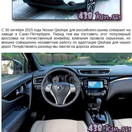
С 30 октября 2015 года Nissan Qashqai для российского рынка собирают на
заводе в Санкт-Петербурге. Перед тем как поставить этот популярный
кроссовер на отечественный конвейер, компания провела серьезную, но
внешне совершенно незаметную работу по адаптации Qashqai для наших
дорог. Почувствовать разницу мы смогли на дорогах абхазии.