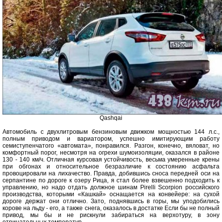
Qashqai
Автомобиль с двухлитровым бензиновым движком мощностью 144 л.с.,
полным приводом и вариатором, успешно имитирующим работу
семиступенчатого «автомата», понравился. Разгон, конечно, вяловат, но
комфортный порог, несмотря на огрехи шумоизоляции, оказался в районе
130 - 140 км/ч. Отличная курсовая устойчивость, весьма умеренные крены
при обгонах и относительное безразличие к состоянию асфальта
провоцировали на лихачество. Правда, добившись сноса передней оси на
серпантине по дороге к озеру Рица, я стал более взвешенно подходить к
управлению, но надо отдать должное шинам Pirelli Scorpion российского
производства, которыми «Кашкай» оснащается на конвейере: на сухой
дороге держат они отлично. Зато, поднявшись в горы, мы уподобились
корове на льду - его, а также снега, оказалось в достатке Если бы не полный
привод, мы бы и не рискнули забираться на верхотуру, в зону