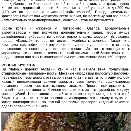
понадобилось, но без расширителей колеса бы закидывали грязью кузов.
Кроме того, дорожный просвет бензиновых версий увеличился до 200 мм
(+10 мм по сравнению с «английской» сборкой). Правда, дизельные
кроссоверы имеют под «брюхом» всего 185 мм, но поскольку они все равно
исключительно переднеприводные, жалеть об этом не приходится.
Кроме колеи и клиренса у «питерского» Qashqai доработанные
амортизаторы - они получили дополнительный канал, чтобы лучше
демпфировать вибрации на относительно гладких дорогах. Выражаясь
проще, «Кашкай» теперь не должен «собирать мелочь». Также чуть
изменили настройки электроусилителя рулевого управления в сторону
повышения четкости нулевого положения. Из не относящихся к
управляемости новшеств - вместительный пятилитровый бачок омывателя
и одинаковая для всех комплектаций емкость топливного бака в 60 литров.
РОВНЫЕ ЧУВСТВА
На главных дорогах Абхазии, как у нас в начале века, понатыканы
стационарные «гаишные» посты. Местные «продавцы полосатых палочек»
перекрывают всю дорогу, оставляя узкий «лаз» в две, а то и одну полосу.
Каждый проезжающий должен выразить свое почтение, зафиксировав
остановку перед соответствующим знаком. Просто притормозить -
оскорбление достоинства. Коллеги поплатились за это суммой около двух
тысяч рублей. Наш экипаж не забыл советских привычек, так что свой
бюджет я потратил только на вино и мандарины, зато, ввиду отсутствия
камер видеофиксации, по полной программе проверил ходовые качества
адаптированного «Кашкая».