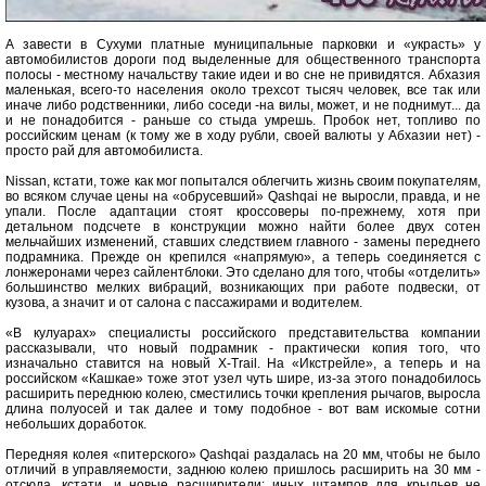
А завести в Сухуми платные муниципальные парковки и «украсть» у
автомобилистов дороги под выделенные для общественного транспорта
полосы - местному начальству такие идеи и во сне не привидятся. Абхазия
маленькая, всего-то населения около трехсот тысяч человек, все так или
иначе либо родственники, либо соседи -на вилы, может, и не поднимут... да
и не понадобится - раньше со стыда умрешь. Пробок нет, топливо по
российским ценам (к тому же в ходу рубли, своей валюты у Абхазии нет) -
просто рай для автомобилиста.
Nissan, кстати, тоже как мог попытался облегчить жизнь своим покупателям,
во всяком случае цены на «обрусевший» Qashqai не выросли, правда, и не
упали. После адаптации стоят кроссоверы по-прежнему, хотя при
детальном подсчете в конструкции можно найти более двух сотен
мельчайших изменений, ставших следствием главного - замены переднего
подрамника. Прежде он крепился «напрямую», а теперь соединяется с
лонжеронами через сайлентблоки. Это сделано для того, чтобы «отделить»
большинство мелких вибраций, возникающих при работе подвески, от
кузова, а значит и от салона с пассажирами и водителем.
«В кулуарах» специалисты российского представительства компании
рассказывали, что новый подрамник - практически копия того, что
изначально ставится на новый X-Trail. На «Икстрейле», а теперь и на
российском «Кашкае» тоже этот узел чуть шире, из-за этого понадобилось
расширить переднюю колею, сместились точки крепления рычагов, выросла
длина полуосей и так далее и тому подобное - вот вам искомые сотни
небольших доработок.
Передняя колея «питерского» Qashqai раздалась на 20 мм, чтобы не было
отличий в управляемости, заднюю колею пришлось расширить на 30 мм -
отсюда, кстати, и новые расширители: иных штампов для крыльев не