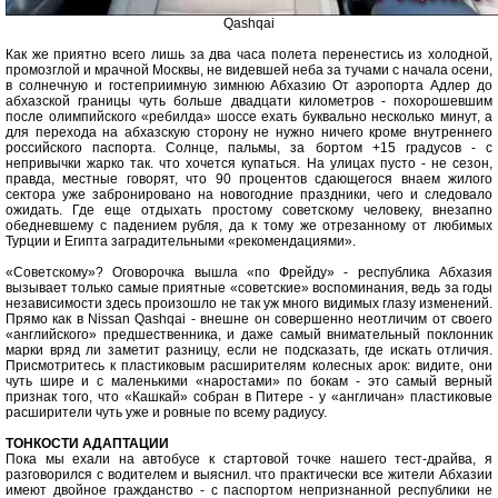
Qashqai
Как же приятно всего лишь за два часа полета перенестись из холодной,
промозглой и мрачной Москвы, не видевшей неба за тучами с начала осени,
в солнечную и гостеприимную зимнюю Абхазию От аэропорта Адлер до
абхазской границы чуть больше двадцати километров - похорошевшим
после олимпийского «ребилда» шоссе ехать буквально несколько минут, а
для перехода на абхазскую сторону не нужно ничего кроме внутреннего
российского паспорта. Солнце, пальмы, за бортом +15 градусов - с
непривычки жарко так. что хочется купаться. На улицах пусто - не сезон,
правда, местные говорят, что 90 процентов сдающегося внаем жилого
сектора уже забронировано на новогодние праздники, чего и следовало
ожидать. Где еще отдыхать простому советскому человеку, внезапно
обедневшему с падением рубля, да к тому же отрезанному от любимых
Турции и Египта заградительными «рекомендациями».
«Советскому»? Оговорочка вышла «по Фрейду» - республика Абхазия
вызывает только самые приятные «советские» воспоминания, ведь за годы
независимости здесь произошло не так уж много видимых глазу изменений.
Прямо как в Nissan Qashqai - внешне он совершенно неотличим от своего
«английского» предшественника, и даже самый внимательный поклонник
марки вряд ли заметит разницу, если не подсказать, где искать отличия.
Присмотритесь к пластиковым расширителям колесных арок: видите, они
чуть шире и с маленькими «наростами» по бокам - это самый верный
признак того, что «Кашкай» собран в Питере - у «англичан» пластиковые
расширители чуть уже и ровные по всему радиусу.
ТОНКОСТИ АДАПТАЦИИ
Пока мы ехали на автобусе к стартовой точке нашего тест-драйва, я
разговорился с водителем и выяснил. что практически все жители Абхазии
имеют двойное гражданство - с паспортом непризнанной республики не