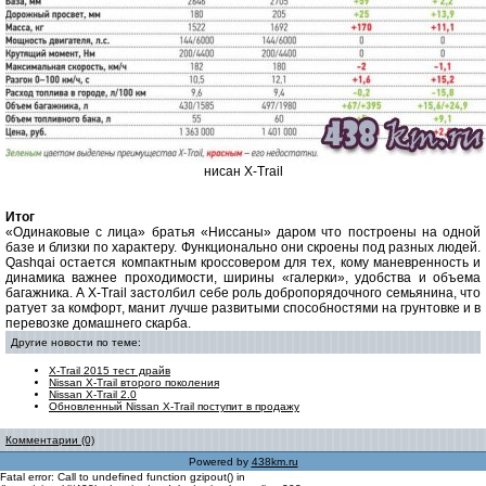
нисан X-Trail
Итог
«Одинаковые с лица» братья «Ниссаны» даром что построены на одной
базе и близки по характеру. Функционально они скроены под разных людей.
Qashqai остается компактным кроссовером для тех, кому маневренность и
динамика важнее проходимости, ширины «галерки», удобства и объема
багажника. A X-Trail застолбил себе роль добропорядочного семьянина, что
ратует за комфорт, манит лучше развитыми способностями на грунтовке и в
перевозке домашнего скарба.
Другие новости по теме:
X-Trail 2015 тест драйв
Nissan X-Trail второго поколения
Nissan X-Trail 2.0
Обновленный Nissan X-Trail поступит в продажу
Комментарии (0)
Powered by
438km.ru
Fatal error: Call to undefined function gzipout() in