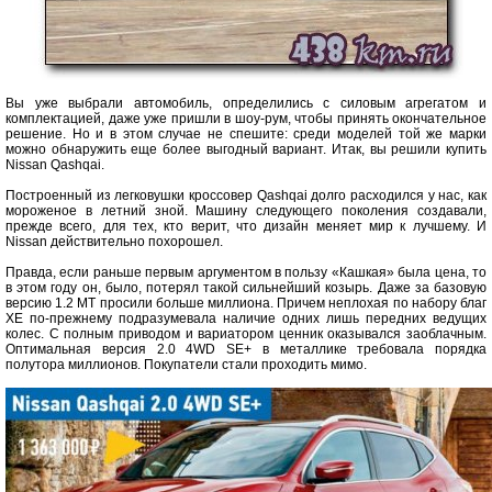
Вы уже выбрали автомобиль, определились с силовым агрегатом и
комплектацией, даже уже пришли в шоу-рум, чтобы принять окончательное
решение. Но и в этом случае не спешите: среди моделей той же марки
можно обнаружить еще более выгодный вариант. Итак, вы решили купить
Nissan Qashqai.
Построенный из легковушки кроссовер Qashqai долго расходился у нас, как
мороженое в летний зной. Машину следующего поколения создавали,
прежде всего, для тех, кто верит, что дизайн меняет мир к лучшему. И
Nissan действительно похорошел.
Правда, если раньше первым аргументом в пользу «Кашкая» была цена, то
в этом году он, было, потерял такой сильнейший козырь. Даже за базовую
версию 1.2 МТ просили больше миллиона. Причем неплохая по набору благ
ХЕ по-прежнему подразумевала наличие одних лишь передних ведущих
колес. С полным приводом и вариатором ценник оказывался заоблачным.
Оптимальная версия 2.0 4WD SE+ в металлике требовала порядка
полутора миллионов. Покупатели стали проходить мимо.