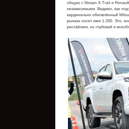
общую с Nissan Х-ТгаіІ и Renau
независимыми. Видимо, как под
кардинально обновлённый Mitsub
рынках носит имя 1.200. Это, к
рестайлинг, но глубокий и все