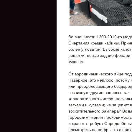
Во внешности L200 2019-го моде
Очертания крыши кабины. Принц
более угловатой. Высокие капо
решётки, новые задние фонари 
кузовом.
От аэродинамического яйце под
Наверное, это неплохо, потому 
или преодолевающего бездорожь
возникнуть другие вопросы: как
корпоративного «икса»; насколь
ветками и кустами; не зацепитс
восхитительного бампера? Возмо
городским, меняя проходимость 
и красота требует Определённых
посмотреть на цифры, то с про