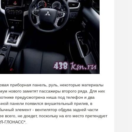
новая приборная панель, руль, некоторые материалы
симум нового заметят пассажиры второго ряда. Для них
котнике предусмотрена ниша под телефон и два
чной панели появился внушительный прилив, в
бычный элемент - вентилятор обдува задней части
ее всего, не доедет, поскольку на его место претендует
ЭРЛ-ГЛОНАСС*.