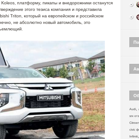
lt Koleos, платформу, пикапы и внедорожники останутся
тверждение этого тезиса компания и представила
ishi Triton, который на европейском и российском
онечно, не абсолютно новый автомобиль, это
объемлющий.
По
Ав
Об
,
Audi
srx от
Citroe
civic 
Infiniti