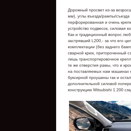
Дорожный просвет из-за возрос
мм), углы въезда/рампы/съезда 
перфорированная и очень крепк
устройство подвесок, силовая к
Как и традиционный вопрос любо
застрявший L200,- за что его ц
комплектации (без заднего бамп
сварной крюк, притороченный сз
лишь транспортировочное крепл
те же отверстия рамы, что и кр
на поставляемых нам машинах е
буксирной проушины гак и оста
дополнительной силовой попереч
конструкцию Mitsubishi 1.200 сз