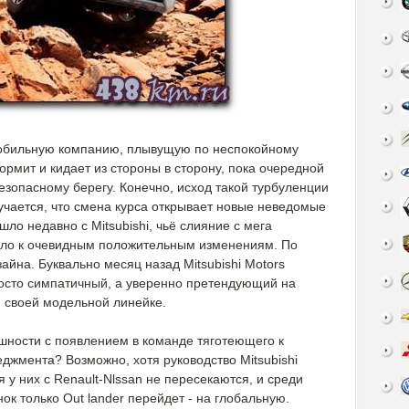
мобильную компанию, плывущую по неспокойному
рмит и кидает из стороны в сторону, пока очередной
езопасному берегу. Конечно, исход такой турбуленции
учается, что смена курса открывает новые неведомые
ло недавно с Mitsubishi, чьё слияние с мега
ело к очевидным положительным изменениям. По
айна. Буквально месяц назад Mitsubishi Motors
осто симпатичный, а уверенно претендующий на
й своей модельной линейке.
ности с появлением в команде тяготеющего к
джмента? Возможно, хотя руководство Mitsubishi
я у них с Renault-Nlssan не пересекаются, и среди
к только Out lander перейдет - на глобальную.