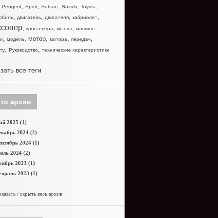
,
,
,
,
,
,
Peugeot
Sport
Subaru
Suzuki
Toyota
,
,
,
,
обиль
двигатель
двигателя
кабриолет
ссовер
,
,
,
,
кроссовера
кузова
машине
,
,
,
,
,
мотор
и
модель
мотора
передач
,
,
ту
Руководство
технические характеристики
зать все теги
то архив
й 2025 (1)
кабрь 2024 (2)
нтябрь 2024 (1)
юль 2024 (2)
оябрь 2023 (1)
враль 2023 (1)
казать / скрыть весь архив