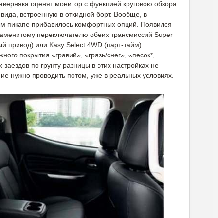
наверняка оценят монитор с функцией круговою обзора
вида, встроенную в откидной борт. Вообще, в
ом пикапе прибавилось комфортных опций. Появился
знаменитому переключателю обеих трансмиссий Super
ый привод) или Kasy Select 4WD (парт-тайм)
ного покрытия «гравий», «грязь/снег», «песок*,
 заездов по грунту разницы в этих настройках не
ние нужно проводить потом, уже в реальных условиях.