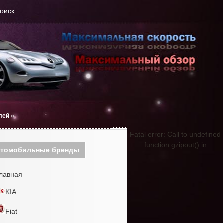
оиск
лей
»
Fatal error: Call to undefined
function gzipout() in
томобильные бренды
лавная
KIA
Fiat