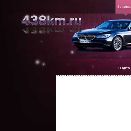
Главн
О авто