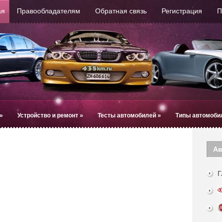
ая
Правообладателям
Обратная связь
Регистрация
П
»
Устройство и ремонт
»
Тесты автомобилей
»
Типы автомоби
Ав
Г