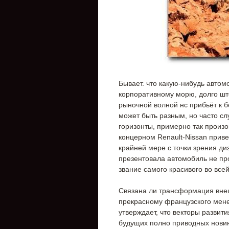
Бывает. что какую-нибудь авто
корпоративному морю, долго што
рыночной волной нс прибьёт к б
может быть разным, но часто сл
горизонты, примерно так произош
концерном Renault-Nissan прив
крайней мере с точки зрения диз
презентовала автомобиль не пр
звание самого красивого во все
Связана ли трансформация внеш
прекрасному французского мене
утверждает, что векторы развити
будущих полно приводных новино