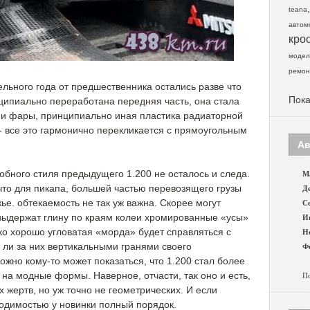
teana
автом
кро
модел
ремон
льного года от предшественника остались разве что
Пока
ипиально переработана передняя часть, она стала
т и фары, принципиально иная пластика радиаторной
- все это гармонично перекликается с прямоугольным
Ав
обного стиля предыдущего 1.200 не осталось и следа.
Ма
что для пикапа, большей частью перевозящего грузы
Де
е. обтекаемость не так уж важна. Скорее могут
Се
 выдержат глину по краям колеи хромированные «усы»
И
ко хорошо угловатая «морда» будет справляться с
Н
я ли за них вертикальными гранями своего
Фе
жно кому-то может показаться, что 1.200 стал более
на модные формы. Наверное, отчасти, так оно и есть,
По
 жертв, но уж точно не геометрических. И если
ходимостью у новинки полный порядок.