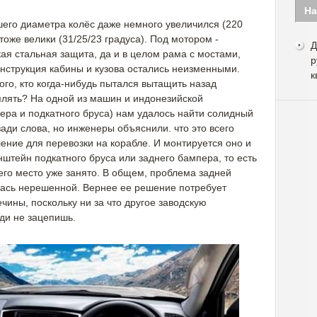
На
шего диаметра колёс даже немного увеличился (220
тоже велики (31/25/23 градуса). Под мотором -
Д
ая стальная защита, да и в целом рама с мостами,
р
онструкция кабины и кузова остались неизменными.
к
го, кто когда-нибудь пытался вытащить назад
еплять? На одной из машин и индонезийской
ера и подкатного бруса) нам удалось найти солидный
ади слова, но инженеры объяснили. что это всего
ение для перевозки на корабле. И монтируется оно и
онштейн подкатного бруса или заднего бампера, то есть
го место уже занято. В общем, проблема задней
лась нерешенной. Вернее ее решение потребует
ины, поскольку ни за что другое заводскую
ади не зацепишь.