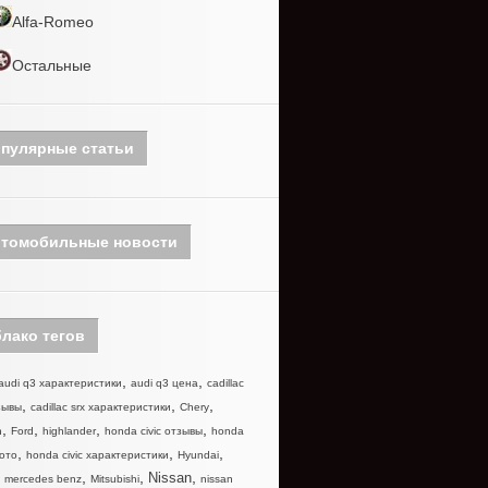
Alfa-Romeo
Остальные
пулярные статьи
томобильные новости
лако тегов
,
,
audi q3 характеристики
audi q3 цена
cadillac
,
,
,
зывы
cadillac srx характеристики
Chery
,
,
,
,
n
Ford
highlander
honda civic отзывы
honda
,
,
,
фото
honda civic характеристики
Hyundai
,
,
,
,
Nissan
mercedes benz
Mitsubishi
nissan