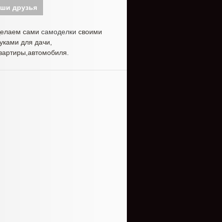
ши друзья
елаем сами
самоделки
своими
уками для дачи,
вартиры,автомобиля.