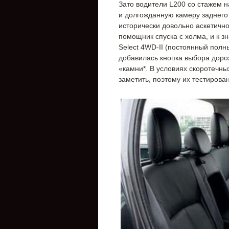
Зато водители L200 со стажем 
и долгожданную камеру заднего 
исторически довольно аскетичн
помощник спуска с холма, и к 
Select 4WD-II (постоянный полн
добавилась кнопка выбора дорож
«камни*. В условиях скоротечных
заметить, поэтому их тестирова