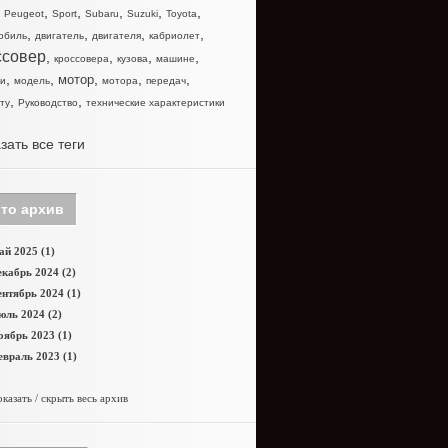
,
,
,
,
,
,
Peugeot
Sport
Subaru
Suzuki
Toyota
,
,
,
,
обиль
двигатель
двигателя
кабриолет
ссовер
,
,
,
,
кроссовера
кузова
машине
,
,
,
,
,
мотор
и
модель
мотора
передач
,
,
ту
Руководство
технические характеристики
зать все теги
то архив
й 2025 (1)
кабрь 2024 (2)
нтябрь 2024 (1)
юль 2024 (2)
оябрь 2023 (1)
враль 2023 (1)
казать / скрыть весь архив