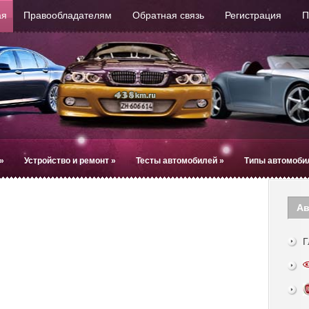
ая
Правообладателям
Обратная связь
Регистрация
П
»
Устройство и ремонт
»
Тесты автомобилей
»
Типы автомоби
Ав
Г