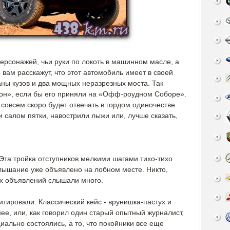
персонажей, чьи руки по локоть в машинном масле, а
 вам расскажут, что этот автомобиль имеет в своей
аны кузов и два мощных неразрезных моста. Так
он», если бы его приняли на «Офф-роудном Соборе».
 совсем скоро будет отвечать в гордом одиночестве.
 салом пятки, навострили лыжи или, лучше сказать,
Эта тройка отступников мелкими шагами тихо-тихо
слышание уже объявлено на лобном месте. Никто,
ких объявлений слышали много.
итировали. Классический кейс - врунишка-пастух и
ее, или, как говорил один старый опытный журналист,
ально состоялись, а то, что покойники все еще