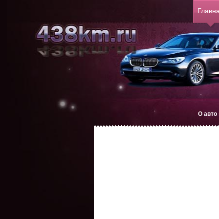
Главн
О авто