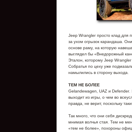
Jeep Wrangler просто клад для 
за ухом огрызок карандаша. Они
основе раму, на которую навеш
выглядел бы «Внедорожный кан
Эталон, которому Jeep Wrangler
Собратья по цеху уже подмазали
намылились в сторону выхода.
ТЕМ НЕ БОЛЕЕ
Gelandewagen, UAZ и Defender. 
выходит из игры, о чем во всеу
правда, не верит, поскольку та
Так много, что они себя дискред
мнимая волчья стая. Тем не мен
«тем не более», похороны офици