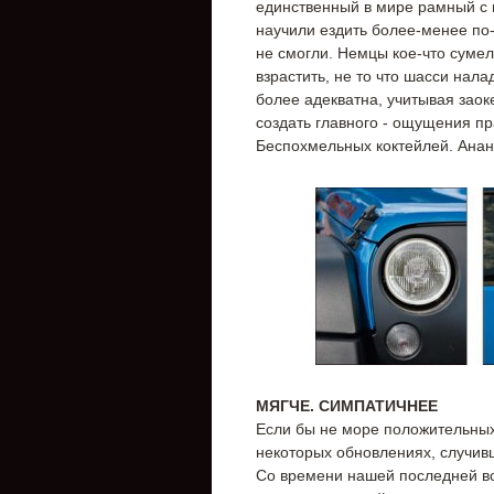
единственный в мире рамный с
научили ездить более-менее по-
не смогли. Немцы кое-что сумел
взрастить, не то что шасси нала
более адекватна, учитывая заок
создать главного - ощущения пр
Беспохмельных коктейлей. Анана
МЯГЧЕ. СИМПАТИЧНЕЕ
Если бы не море положительных 
некоторых обновлениях, случивш
Со времени нашей последней вс