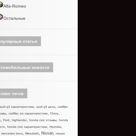
Alfa-Romeo
Остальные
пулярные статьи
томобильные новости
лако тегов
,
,
audi q3 характеристики
audi q3 цена
cadillac
,
,
,
зывы
cadillac srx характеристики
Chery
,
,
,
,
n
Ford
highlander
honda civic отзывы
honda
,
,
,
фото
honda civic характеристики
Hyundai
,
,
,
,
Nissan
mercedes benz
Mitsubishi
nissan