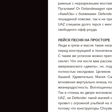
рамные с неразрезными мостам
Пугалами! От Gelandewagen при
«КамАЗа» с боевиками. Defende
лошадиной повозки, так и не п
UAZ слишком долго терся с мен
свободного офф-роуда.
ЛЕЙСЯ ПЕСНЯ НА ПРОСТОРЕ
Люди в грязи и масле такие ню
перед конструкцией и технически
С таким же успехом можно препа
скелет. Что эти кости вам расск
американского «джипа», но, под
полностью околдован. Целиком. 
башкой. Удивительно. Магия. Са
мгновение виртуально мчишь по
жизнерадостность. Воплощенный
Так и стоишь во дворе московск
UAZ, ни Defender такой магией 
провел с огромной улыбкой на ли
потому что конструкторы Chrysle