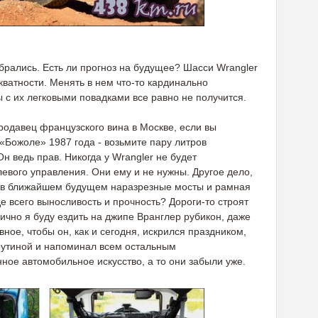
рались. Есть ли прогноз на будущее? Шасси Wrangler
ватности. Менять в нем что-то кардинально
 с их легковыми повадками все равно не получится.
родавец французского вина в Москве, если вы
 «Божоле» 1987 года - возьмите пару литров
н ведь прав. Никогда у Wrangler не будет
евого управления. Они ему и не нужны. Другое дело,
 в ближайшем будущем наразрезные мосты и рамная
 всего выносливость и прочность? Дороги-то строят
ично я буду ездить на джипе Вранглер рубикон, даже
вное, чтобы он, как и сегодня, искрился праздником,
 рутиной и напоминал всем остальным
нное автомобильное искусство, а то они забыли уже.