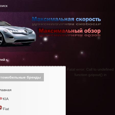
оиск
лей
»
Fatal error: Call to undefined
function gzipout() in
томобильные бренды
лавная
KIA
Fiat