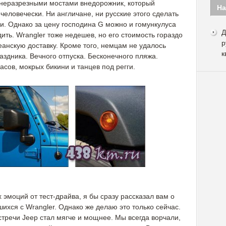
 неразрезными мостами внедорожник, который
На
человечески. Ни англичане, ни русские этого сделать
и. Однако за цену господина G можно и гомункулуса
Д
дить. Wrangler тоже недешев, но его стоимость гораздо
р
еанскую доставку. Кроме того, немцам не удалось
к
аздника. Вечного отпуска. Бесконечного пляжа.
сов, мокрых бикини и танцев под регги.
эмоций от тест-драйва, я бы сразу рассказал вам о
ихся с Wrangler. Однако же делаю это только сейчас.
тречи Jeep стал мягче и мощнее. Мы всегда ворчали,