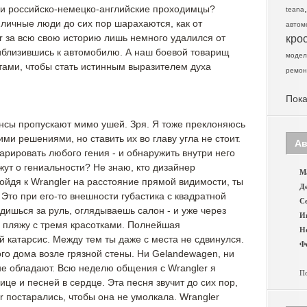
и российско-немецко-английские проходимцы?
teana
личные люди до сих пор шарахаются, как от
автом
r за всю свою историю лишь немного удалился от
кро
риблизившись к автомобилю. А наш боевой товарищ
модел
тами, чтобы стать истинным выразителем духа
ремон
Пока
ансы пропускают мимо ушей. Зря. Я тоже преклоняюсь
ми решениями, но ставить их во главу угла не стоит.
Ав
рировать любого гения - и обнаружить внутри него
ажут о гениальности? Не знаю, кто дизайнер
Ма
ойдя к Wrangler на расстояние прямой видимости, ты
Де
Это при его-то внешности губастика с квадратной
Се
дишься за руль, оглядываешь салон - и уже через
И
 пляжу с тремя красотками. Полнейшая
Н
 катарсис. Между тем ты даже с места не сдвинулся.
Фе
ого дома возле грязной стены. Ни Gelandewagen, ни
не обладают. Всю неделю общения с Wrangler я
По
це и песней в сердце. Эта песня звучит до сих пор,
r постарались, чтобы она не умолкала. Wrangler