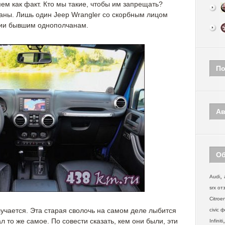
мем как факт. Кто мы такие, чтобы им запрещать?
аны. Лишь один Jeep Wrangler со скорбным лицом
фии бывшим однополчанам.
По
Ав
Об
,
Audi
srx от
Citroe
лучается. Эта старая сволочь на самом деле лыбится
civic 
л то же самое. По совести сказать, кем они были, эти
Infiniti