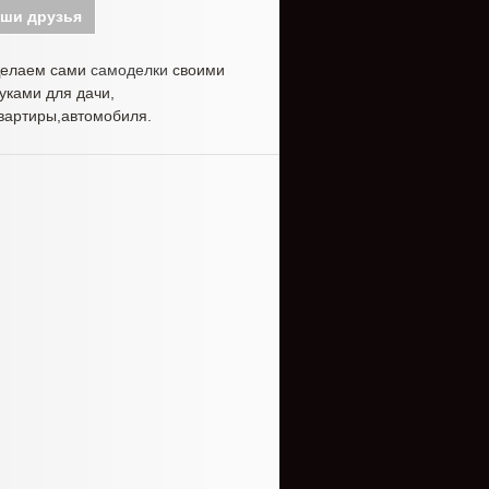
ши друзья
елаем сами
самоделки
своими
уками для дачи,
вартиры,автомобиля.