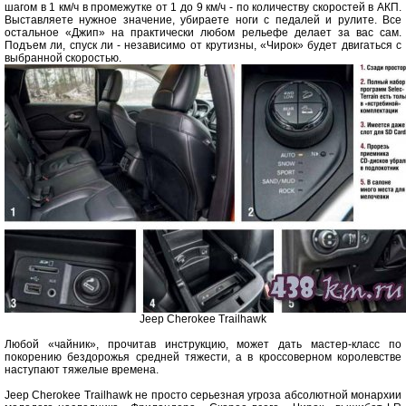
шагом в 1 км/ч в промежутке от 1 до 9 км/ч - по количеству скоростей в АКП.
Выставляете нужное значение, убираете ноги с педалей и рулите. Все
остальное «Джип» на практически любом рельефе делает за вас сам.
Подъем ли, спуск ли - независимо от крутизны, «Чирок» будет двигаться с
выбранной скоростью.
Jeep Cherokee Trailhawk
Любой «чайник», прочитав инструкцию, может дать мастер-класс по
покорению бездорожья средней тяжести, а в кроссоверном королевстве
наступают тяжелые времена.
Jeep Cherokee Trailhawk не просто серьезная угроза абсолютной монархии