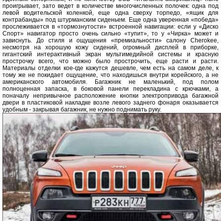
проигрывает, зато ведет в количестве многочисленных полочек: одна под
левой водительской коленкой, еще одна сверху торпедо, «ящик для
контрабанды» под штурманским сиденьем. Еще одна уверенная «победа»
прослеживается в «тормознутости» встроенной навигации: если у «Диско
Спорт» навигатор просто очень сильно «тупит», то у «Чирка» может и
зависнуть. До стиля и ощущения «премиальности» салону Cherokee,
несмотря на хорошую кожу сидений, огромный дисплей в приборке,
гигантский интерактивный экран мультимедийной системы и красную
прострочку всего, что можно было прострочить, еще расти и расти.
Материалы отделки кое-где кажутся дешевле, чем есть на самом деле, к
тому же не покидает ощущение, что находишься внутри корейского, а не
американского автомобиля. Багажник не маленький, под полом
полноценная запаска, в боковой панели перекладина с крючками, а
поначалу непривычное расположение кнопки электропривода багажной
двери в пластиковой накладке возле левого заднего фонаря оказывается
удобным - закрывая багажник, не нужно поднимать руку.