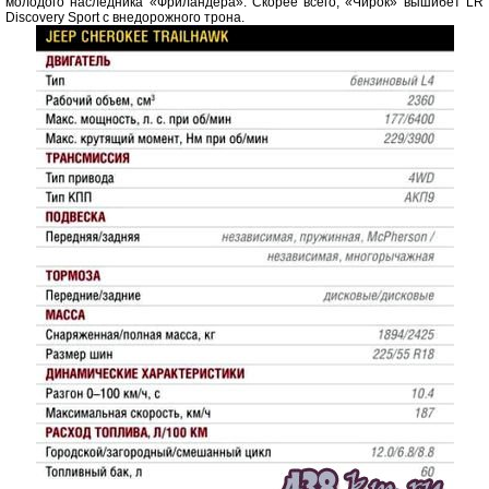
молодого наследника «Фриландера». Скорее всего, «Чирок» вышибет LR
Discovery Sport с внедорожного трона.