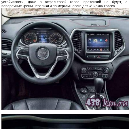
устойчивости, даже в асфальтовой колее, претензий не будет, а
поперечные крены невелики и по меркам нового для «Чирка» класса.