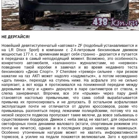
НЕ ДЕРГАЙСЯ!
Новейший девятиступенчатый «автомат» ZF (подобный устанавливается и
на LR Disco Sport) в компании с 2.4-литровым бензиновым движком
мощностью 177 л. с. временами ведет себя странно - дергается и путается
в передачах в самый неподходящий момент. Возможно, это особенность
конкретного автомобиля, «загнанного» журналистами, но «нервное»
поведение такой коробки я замечал и во время недавнего теста
бензинового «Диско Спорт». У Cherokee «тремор» сильнее - при резком
нажатии на газ АКП может надолго «задуматься», а потом неожиданно
«дать пинка», переходя на ступень ниже. На асфальте это не сильно
напрягает, а вот когда я протискивался на пониженной передаче между
деревьями в лесу и «джип» дернулся в паре сантиметров от ствола, я
слегка занервничал. Впрочем, все эти «прыжки» через пару дней
становятся настолько привычными, что сама собой вырабатывается
привычка их прогнозировать и не допускать. В остальном асфальтовая
эксплуатация почти не отличается от других кроссоверов, разве что
привыкаешь разгоняться перед лежачими полицейскими, потому что на
низкой скорости подвеска пропускает такие мелочи, да вовсе забываешь о
существовании бордюров. Движок с неба звезд не хватает, для серьезных
светофорных гонок динамики маловато (кстати, спортивным режимом это
почти не лечится), однако и в последних рядах никогда не окажешься.
Особенно утонченным натурам может не хватить информативности
тормозов, а усилие на педали покажется великоватым. Зато к курсовой