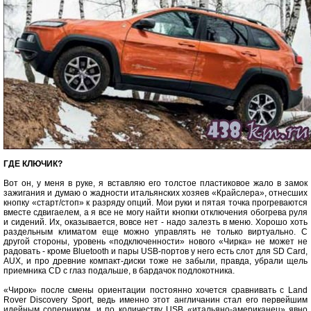
ГДЕ КЛЮЧИК?
Вот он, у меня в руке, я вставляю его толстое пластиковое жало в замок
зажигания и думаю о жадности итальянских хозяев «Крайслера», отнесших
кнопку «старт/стоп» к разряду опций. Мои руки и пятая точка прогреваются
вместе сдвигаелем, а я все не могу найти кнопки отключения обогрева руля
и сидений. Их, оказывается, вовсе нет - надо залезть в меню. Хорошо хоть
раздельным климатом еще можно управлять не только виртуально. С
другой стороны, уровень «подключенности» нового «Чирка» не может не
радовать - кроме Bluetooth и пары USB-портов у него есть слот для SD Card,
AUX, и про древние компакт-диски тоже не забыли, правда, убрали щель
приемника CD с глаз подальше, в бардачок подлокотника.
«Чирок» после смены ориентации постоянно хочется сравнивать с Land
Rover Discovery Sport, ведь именно этот англичанин стал его первейшим
идейным соперником, и по количеству USB «итальяно-американец» явно