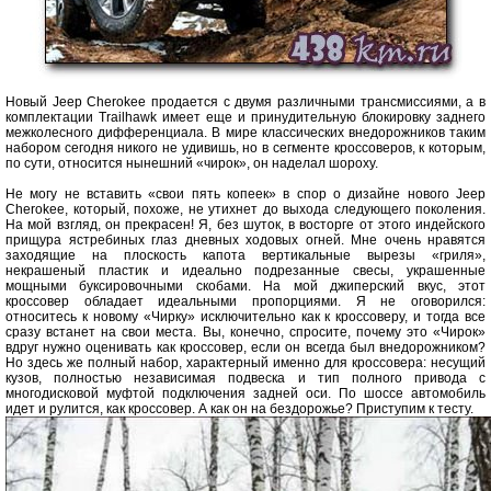
Новый Jeep Cherokee продается с двумя различными трансмиссиями, а в
комплектации Trailhawk имеет еще и принудительную блокировку заднего
межколесного дифференциала. В мире классических внедорожников таким
набором сегодня никого не удивишь, но в сегменте кроссоверов, к которым,
по сути, относится нынешний «чирок», он наделал шороху.
Не могу не вставить «свои пять копеек» в спор о дизайне нового Jeep
Cherokee, который, похоже, не утихнет до выхода следующего поколения.
На мой взгляд, он прекрасен! Я, без шуток, в восторге от этого индейского
прищура ястребиных глаз дневных ходовых огней. Мне очень нравятся
заходящие на плоскость капота вертикальные вырезы «гриля»,
некрашеный пластик и идеально подрезанные свесы, украшенные
мощными буксировочными скобами. На мой джиперский вкус, этот
кроссовер обладает идеальными пропорциями. Я не оговорился:
относитесь к новому «Чирку» исключительно как к кроссоверу, и тогда все
сразу встанет на свои места. Вы, конечно, спросите, почему это «Чирок»
вдруг нужно оценивать как кроссовер, если он всегда был внедорожником?
Но здесь же полный набор, характерный именно для кроссовера: несущий
кузов, полностью независимая подвеска и тип полного привода с
многодисковой муфтой подключения задней оси. По шоссе автомобиль
идет и рулится, как кроссовер. А как он на бездорожье? Приступим к тесту.