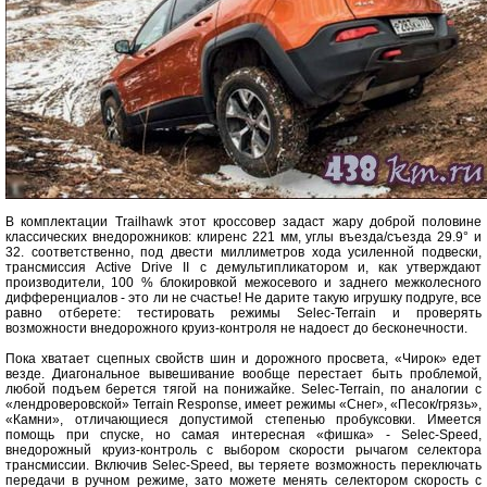
В комплектации Trailhawk этот кроссовер задаст жару доброй половине
классических внедорожников: клиренс 221 мм, углы въезда/съезда 29.9° и
32. соответственно, под двести миллиметров хода усиленной подвески,
трансмиссия Active Drive II с демультипликатором и, как утверждают
производители, 100 % блокировкой межосевого и заднего межколесного
дифференциалов - это ли не счастье! Не дарите такую игрушку подруге, все
равно отберете: тестировать режимы Selec-Terrain и проверять
возможности внедорожного круиз-контроля не надоест до бесконечности.
Пока хватает сцепных свойств шин и дорожного просвета, «Чирок» едет
везде. Диагональное вывешивание вообще перестает быть проблемой,
любой подъем берется тягой на понижайке. Selec-Terrain, по аналогии с
«лендроверовской» Terrain Response, имеет режимы «Снег», «Песок/грязь»,
«Камни», отличающиеся допустимой степенью пробуксовки. Имеется
помощь при спуске, но самая интересная «фишка» - Selec-Speed,
внедорожный круиз-контроль с выбором скорости рычагом селектора
трансмиссии. Включив Selec-Speed, вы теряете возможность переключать
передачи в ручном режиме, зато можете менять селектором скорость с