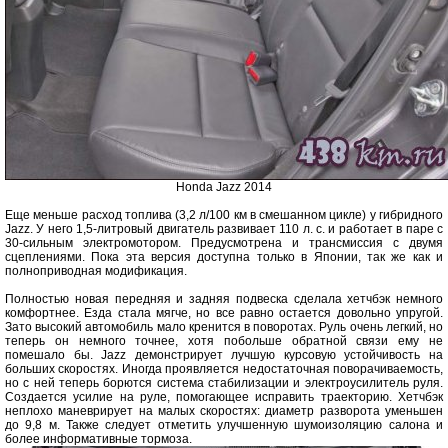
Honda Jazz 2014
Еще меньше расход топлива (3,2 л/100 км в смешанном цикле) у гибридного
Jazz. У него 1,5-литровый двигатель развивает 110 л. с. и работает в паре с
30-сильным электромотором. Предусмотрена и трансмиссия с двумя
сцеплениями. Пока эта версия доступна только в Японии, так же как и
полноприводная модификация.
Полностью новая передняя и задняя подвеска сделала хетчбэк немного
комфортнее. Езда стала мягче, но все равно остается довольно упругой.
Зато высокий автомобиль мало кренится в поворотах. Руль очень легкий, но
теперь он немного точнее, хотя побольше обратной связи ему не
помешало бы. Jazz демонстрирует лучшую курсовую устойчивость на
больших скоростях. Иногда проявляется недостаточная поворачиваемость,
но с ней теперь борются система стабилизации и электроусилитель руля.
Создается усилие на руле, помогающее исправить траекторию. Хетчбэк
неплохо маневрирует на малых скоростях: диаметр разворота уменьшен
до 9,8 м. Также следует отметить улучшенную шумоизоляцию салона и
более информативные тормоза.