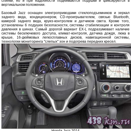
спинки, но и при надобности поднимаются подушки и фиксируются в
вертикальном положении.
Базовый Jazz оснащен электроприводами стеклоподъемников и зеркал
заднего вида, кондиционером, CD-проигрывателем, связью Bluetooth,
камерой заднего вида, круиз-контролем и датчиком света. Кроме того,
установлены 6 подушек безопасности, системы стабилизации и контроля
давления в шинах. Самый дорогой вариант EX-L подразумевает наличие
системы бесключевого доступа, климат-контроля, датчика дождя, люка в
крыше, 16-дюймовых легкосплавных дисков, навигационной системы,
технологии мониторинга "слепых" зон и подогрева передних кресел.
Honda Jazz 2014