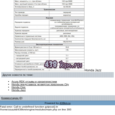
Honda Jazz
Другие новости по теме:
Acura RDX отзывы и характеристики
Honda представила четвертое поколение City
Honda Civic
Honda Jazz
Комментарии (0)
Powered by
438km.ru
Fatal error: Call to undefined function gzipout() in
/home/uiuazkli/438km/engine/modules/main.php on line 393