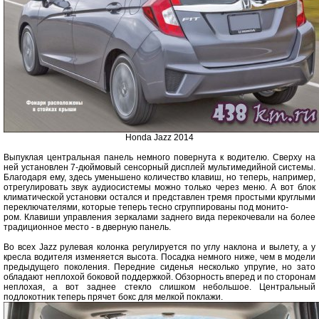
Honda Jazz 2014
Выпуклая центральная панель немного повернута к водителю. Сверху на
ней установлен 7-дюймовый сенсорный дисплей мультимедийной системы.
Благодаря ему, здесь уменьшено количество клавиш, но теперь, например,
отрегулировать звук аудиосистемы можно только через меню. А вот блок
климатической установки остался и представлен тремя простыми круглыми
переключателями, которые теперь тесно сгруппированы под монито-
ром. Клавиши управления зеркалами заднего вида перекочевали на более
традиционное место - в дверную панель.
Во всех Jazz рулевая колонка регулируется по углу наклона и вылету, а у
кресла водителя изменяется высота. Посадка немного ниже, чем в модели
предыдущего поколения. Передние сиденья несколько упругие, но зато
обладают неплохой боковой поддержкой. Обзорность вперед и по сторонам
неплохая, а вот заднее стекло слишком небольшое. Центральный
подлокотник теперь прячет бокс для мелкой поклажи.