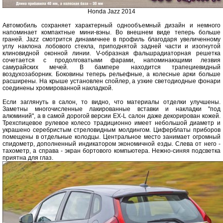
Honda Jazz 2014
Автомобиль сохраняет характерный однообъемный дизайн и немного
напоминает компактные мини-вэны. Во внешнем виде теперь больше
граней. Jazz смотрится динамичнее в профиль благодаря увеличенному
углу наклона лобового стекла, приподнятой задней части и изогнутой
клиновидной оконной линии. V-образная фальшрадиаторная решетка
сочетается с продолговатыми фарами, напоминающими лезвия
самурайских мечей. В бампере находится трапециевидный
воздухозаборник. Боковины теперь рельефные, а колесные арки больше
расширены. На крыше установлен спойлер, а узкие светодиодные фонари
соединены хромированной накладкой.
Если заглянуть в салон, то видно, что материалы отделки улучшены.
Заметны многочисленные лакированные вставки и накладки "под
алюминий", а в самой дорогой версии EX-L салон даже декорирован кожей.
Трехспицевое рулевое колесо традиционно имеет небольшой диаметр и
украшено серебристым стреловидным молдингом. Циферблаты приборов
помещены в отдельные колодцы. Центральное место занимает огромный
спидометр, дополненный индикатором экономичной езды. Слева от него -
тахометр, а справа - экран бортового компьютера. Нежно-синяя подсветка
приятна для глаз.