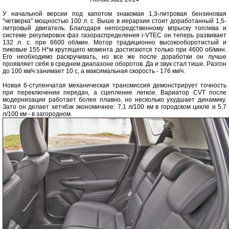
У начальной версии под капотом знакомая 1,3-литровая бензиновая
"четверка" мощностью 100 л. с. Выше в иерархии стоит доработанный 1,5-
литровый двигатель. Благодаря непосредственному впрыску топлива и
системе регулировок фаз газораспределения i-VTEC он теперь развивает
132 л. с. при 6600 об/мин. Мотор традиционно высокооборотистый и
пиковые 155 Н*м крутящего момента достигаются только при 4600 об/мин.
Его необходимо раскручивать, но все же после доработки он лучше
проявляет себя в среднем диапазоне оборотов. Да и звук стал тише. Разгон
до 100 км/ч занимает 10 с, а максимальная скорость - 176 км/ч.
Новая 6-ступенчатая механическая трансмиссия демонстрирует точность
при переключении передач, а сцепление легкое. Вариатор CVT после
модернизации работает более плавно, но несколько ухудшает динамику.
Зато он делает хетчбэк экономичнее: 7,1 л/100 км в городском цикле и 5,7
л/100 км - в загородном.