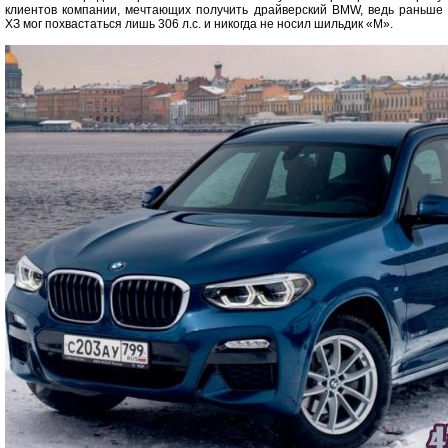
клиентов компании, мечтающих получить драйверский BMW, ведь раньше
ХЗ мог похвастаться лишь 306 л.с. и никогда не носил шильдик «М».