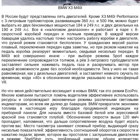
BMW Х3 М40і
В России будут представлены пять двигателей. Кроме ХЗ М40і Performance
с 3-литровым турбомотором, развивающим 360 л.с. и 500 Нм, можно будет
выбрать из двух бензиновых мощностью 184 и 249 л.с. и двух дизельных на
190 и 249 л.с. Все в «налоговом диапазоне» и работают в паре с 8-
скоростной коробкой передач и полным приводом. В каждой версии
баварцам удалось настолько точно настроить работу коробки и двигателя,
что ручной режим становится бесполезен. У гражданских версий разгон
плавный, переключения передач едва заметны, но при резком нажатии на
педаль коробка реагирует моментально, скидывая несколько передач. В
М40і всё совершенно иначе - при выборе режима Sport каждое
переключение сопровождается толчком, а рёв 3-литрового турбодвигателя
заставляет сильнее нажимать педаль газа и раскручивать мотор при
каждой возможности даже без особой необходимости. Тяга у него не такая
равномерная, как у дизельных двигателей, и заставляет немного скучать по
временам, когда «40» в обозначении модели указывало на атмосферный
V8.
Но что меня действительно восхищает в новых BMW, так это режим ЕсоРго.
Многие компании пытаются помочь водителям эффективнее использовать
ресурсы и сопровождают экономичные режимы различными световыми
индикаторами, но всем им далеко до баварцев. BMW превратили экономию
топлива в настоящую игру благодаря продуманной индикации на
приборной панели. Для начала вместо базовой белой или агрессивной
красной она становится голубой. Обозначение скорости выше 120 км/ч
пропадает, напоминая, что дальше сопротивление воздуха будет играть
против вас. Место тахометра занимает сложный прибор, выдающий сразу
несколько показателей: эффективность соотношений оборотов к скорости и
нажатию педали; время, которое вы простояли с заглушенным двигателем
в режиме Start/Stop; путь, пройденный накатом; общее количество