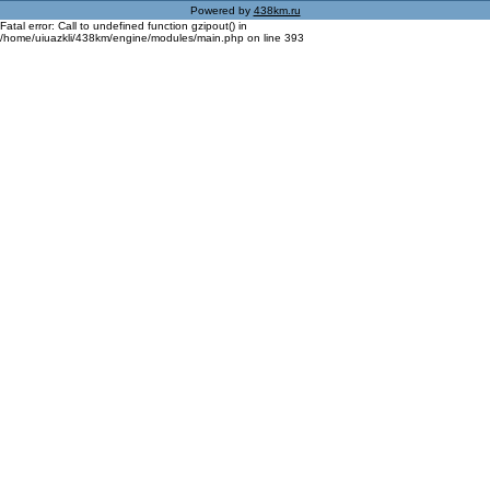
Powered by
438km.ru
Fatal error: Call to undefined function gzipout() in
/home/uiuazkli/438km/engine/modules/main.php on line 393