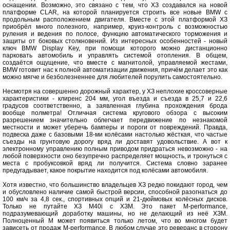
оснащении. Возможно, это связано с тем, что ХЗ создавался на новой
платформе CLAR, на которой планируется строить все новые BMW с
продольным расположением двигателя. Вместе с этой платформой ХЗ
приобрёл много полезного, например, круиз-контроль с возможностью
руления и ведения по полосе, функцию автоматического торможения и
защиты от боковых столкновений. Из интересных особенностей - новый
ключ BMW Display Key, при помощи которого можно дистанционно
парковать автомобиль и управлять системой отопления. В общем,
создаётся ощущение, что вместе с магнитолой, управляемой жестами,
BMW готовит нас к полной автоматизации движения, причём делает это как
можно мягче и безболезненнее для любителей порулить самостоятельно.
Несмотря на совершенно дорожный характер, у ХЗ неплохие кроссоверные
характеристики - клиренс 204 мм, угол въезда и съезда в 25,7 и 22,6
градусов соответственно, а заявленная глубина прохождения брода
вообще полметра! Отличная система кругового обзора с высоким
разрешением значительно облегчает передвижение по незнакомой
местности и может уберечь бамперы и пороги от повреждений. Правда,
подвеска даже с базовыми 18-ми колёсами настолько жёсткая, что частые
съезды на грунтовую дорогу вряд ли доставят удовольствие. А вот к
электронному управлению полным приводом придраться невозможно - на
любой поверхности оно безупречно распределяет мощность, и тронуться с
места с пробуксовкой вряд ли получится. Система словно заранее
предугадывает, какое покрытие находится под колёсами автомобиля.
Хотя известно, что большинство владельцев ХЗ редко покидают город, чем
и обусловлено наличие самой быстрой версии, способной разогнаться до
100 км/ч за 4,8 сек., спортивных опций и 21-дюймовых колёсных дисков.
Только не путайте ХЗ М40і с ХЗМ. Это пакет M-performance,
подразумевающий доработку машины, но не делающий из неё ХЗМ.
Полноценный М может появиться только летом, что во многом будет
зависеть от продаж M-performance. В любом случае это реверанс в сторону