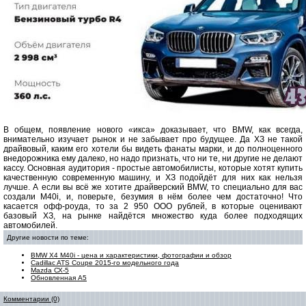
В общем, появление нового «икса» доказывает, что BMW, как всегда,
внимательно изучает рынок и не забывает про будущее. Да ХЗ не такой
драйвовый, каким его хотели бы видеть фанаты марки, и до полноценного
внедорожника ему далеко, но надо признать, что ни те, ни другие не делают
кассу. Основная аудитория - простые автомобилисты, которые хотят купить
качественную современную машину, и ХЗ подойдёт для них как нельзя
лучше. А если вы всё же хотите драйверский BMW, то специально для вас
создали М40і, и, поверьте, безумия в нём более чем достаточно! Что
касается офф-роуда, то за 2 950 ООО рублей, в которые оценивают
базовый ХЗ, на рынке найдётся множество куда более подходящих
автомобилей.
Другие новости по теме:
BMW X4 M40i - цена и характеристики, фотографии и обзор
Cadillac ATS Coupe 2015-го модельного года
Mazda СХ-5
Обновленная А5
Комментарии (0)