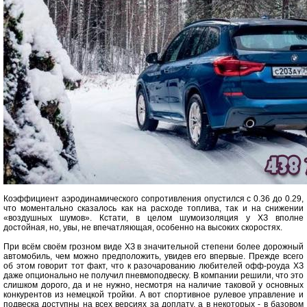
Коэффициент аэродинамического сопротивления опустился с 0.36 до 0.29,
что моментально сказалось как на расходе топлива, так и на снижении
«воздушных шумов». Кстати, в целом шумоизоляция у ХЗ вполне
достойная, но, увы, не впечатляющая, особенно на высоких скоростях.
При всём своём грозном виде ХЗ в значительной степени более дорожный
автомобиль, чем можно предположить, увидев его впервые. Прежде всего
об этом говорит тот факт, что к разочарованию любителей офф-роуда ХЗ
даже опционально не получил пневмоподвеску. В компании решили, что это
слишком дорого, да и не нужно, несмотря на наличие таковой у основных
конкурентов из немецкой тройки. А вот спортивное рулевое управление и
подвеска доступны на всех версиях за доплату, а в некоторых - в базовом