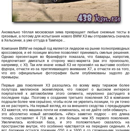
Аномально тёплая московская зима превращает любые снежные тесты в
грязевые, а потому для испытания нового BMW ХЗ мы отправились сначала
в Хельсинки, а уже оттуда в Тампере...
Компания BMW не первый год является лидером на рынке полноприводных
кроссоверов, и её позиции вполне позволяют принимать смелые решения.
Однако презентация во Франкфурте показала, что баварцы, напротив,
предпочитают двигаться в сторону масс-маркета (как это произошло,
например, с XI). Так или иначе новый ХЗ не произвёл на выставке особого
фурора, отчасти из-за притягивающего внимание Х7, а отчасти из-за того,
что его официальные фотографии были опубликованы задолго до
премьеры.
Первые два поколения ХЗ разошлись по всему миру тиражом более
полутора миллионов экземпляров, что говорит о высоком интересе
покупателей к автомобилям этого сегмента, неуклонно растущего в
последние годы. Поэтому к созданию третьего поколения ХЗ в компании
подошли более чем серьёзно, чтобы если не укрепить позиции, то уж точно
их не растерять. На первый взгляд, из-за внешнего сходства с предыдущим
ХЗ кажется, что машина почти не изменилась, но не дайте себя обмануть -
это абсолютно новый автомобиль. «Икс» заметно подрос - его длина
теперь составляет 4 716 мм, а это больше чем Х5 первого поколения.
Увеличилась колёсная база, и это положительно сказалось на
пространстве внутри, что особенно чувствуется на передних сиденьях. А
вот багажник остался прежним -550 л и 1600 л со сложенными задними