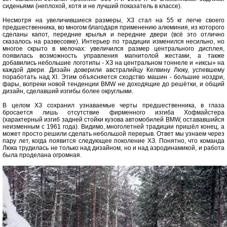
сиденьями (неплохой, хотя и не лучший показатель в классе).
Несмотря на увеличившиеся размеры, ХЗ стал на 55 кг легче своего
предшественника, во многом благодаря применению алюминия, из которого
сделаны капот, передние крылья и передние двери (всё это отлично
сказалось на развесовке). Интерьер по традиции изменился несильно, но
многое скрыто в мелочах: увеличился размер центрального дисплея,
появилась возможность управления магнитолой жестами, а также
добавились небольшие логотипы - ХЗ на центральном тоннеле и «иксы» на
каждой двери. Дизайн доверили австралийцу Келвину Люку, успевшему
поработать над XI. Этим объясняется сходство машин - большие ноздри,
фары, вопреки новой тенденции BMW не доходящие до решётки, и общий
дизайн, сделавший изгибы более округлыми.
В целом ХЗ сохранил узнаваемые черты предшественника, в глаза
бросается лишь отсутствие фирменного изгиба Хофмайстера
(характерный изгиб задней стойки кузова автомобилей BMW, остававшийся
неизменным с 1961 года). Видимо, многолетней традиции пришёл конец, а
может просто решили сделать небольшой перерыв. Ответ мы узнаем через
пару лет, когда появится следующее поколение ХЗ. Понятно, что команда
Люка трудилась не только над дизайном, но и над аэродинамикой, и работа
была проделана огромная.