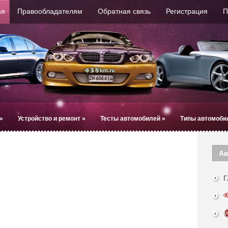
ая
Правообладателям
Обратная связь
Регистрация
П
»
Устройство и ремонт
»
Тесты автомобилей
»
Типы автомоби
Ав
Г