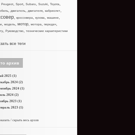
,
,
,
,
,
,
Peugeot
Sport
Subaru
Suzuki
Toyota
,
,
,
,
обиль
двигатель
двигателя
кабриолет
ссовер
,
,
,
,
кроссовера
кузова
машине
,
,
,
,
,
мотор
и
модель
мотора
передач
,
,
ту
Руководство
технические характеристики
зать все теги
то архив
й 2025 (1)
кабрь 2024 (2)
нтябрь 2024 (1)
юль 2024 (2)
оябрь 2023 (1)
враль 2023 (1)
казать / скрыть весь архив