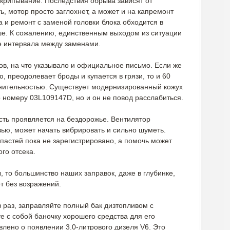
скрипывание. Последствия обрыва зависят от
ь, мотор просто заглохнет, а может и на капремонт
а и ремонт с заменой головки блока обходится в
ьше. К сожалению, единственным выходом из ситуации
е интервала между заменами.
ов, на что указывало и официальное письмо. Если же
, преодолевает броды и купается в грязи, то и 60
нительностью. Существует модернизированный кожух
 номеру 03L109147D, но и он не повод расслабиться.
ть проявляется на бездорожье. Вентилятор
ью, может начать вибрировать и сильно шуметь.
пастей пока не зарегистрировано, а помочь может
го отсека.
, то большинство наших заправок, даже в глубинке,
т без возражений.
з раз, заправляйте полный бак дизтопливом с
 с собой баночку хорошего средства для его
лено о появлении 3.0-литрового дизеля V6. Это