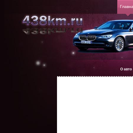
Главн
О авто