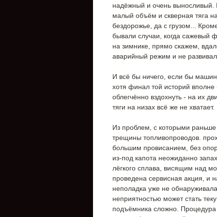
надёжный и очень выносливый. 
малый объём и скверная тяга на
бездорожье, да с грузом... Кро
бывали случаи, когда сажевый 
на зимнике, прямо скажем, вдал
аварийный режим и не развивал
И всё бы ничего, если бы машин
хотя финал той историй вполне 
облегчённо вздохнуть - на их д
тяги на низах всё же не хватает.
Из проблем, с которыми раньше
трещины топливопроводов. про
большим провисанием, без опор 
из-под капота неожиданно запах
лёгкого сплава, висящим над м
проведена сервисная акция, и 
неполадка уже не обнаруживалас
неприятностью может стать тек
подъёмника сложно. Процедура 