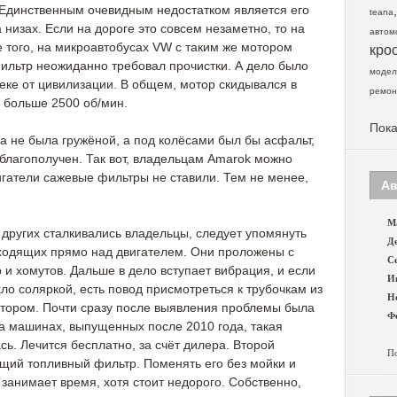
Единственным очевидным недостатком является его
teana
 низах. Если на дороге это совсем незаметно, то на
автом
ме того, на микроавтобусах VW с таким же мотором
кро
фильтр неожиданно требовал прочистки. А дело было
модел
еке от цивилизации. В общем, мотор скидывался в
ремон
 больше 2500 об/мин.
Пока
а не была гружёной, а под колёсами был бы асфальт,
благополучен. Так вот, владельцам Amarok можно
вигатели сажевые фильтры не ставили. Тем не менее,
Ав
Ма
 других сталкивались владельцы, следует упомянуть
Де
ходящих прямо над двигателем. Они проложены с
Се
и хомутов. Дальше в дело вступает вибрация, и если
И
ло соляркой, есть повод присмотреться к трубочкам из
Н
отором. Почти сразу после выявления проблемы была
Фе
на машинах, выпущенных после 2010 года, такая
ь. Лечится бесплатно, за счёт дилера. Второй
По
ущий топливный фильтр. Поменять его без мойки и
занимает время, хотя стоит недорого. Собственно,