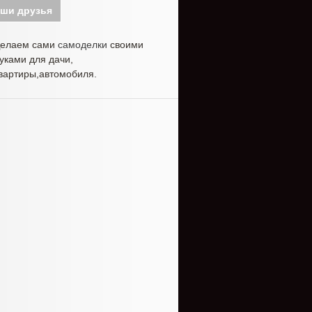
ши друзья
елаем сами
самоделки
своими
уками для дачи,
вартиры,автомобиля.