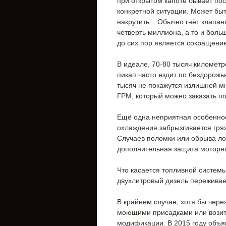
при открытом капоте бывает по
конкретной ситуации. Может быт
накрутить... Обычно гнёт клапан
четверть миллиона, а то и бол
до сих пор является сокращени
В идеале, 70-80 тысяч километр
пикап часто ездит по бездорожью
тысяч не покажутся излишней м
ГРМ, который можно заказать по
Ещё одна неприятная особеннос
охлаждения забрызгивается гряз
Случаев поломки или обрыва ло
дополнительная защита моторно
Что касается топливной системы
двухлитровый дизель переживае
В крайнем случае, хотя бы чере
моющими присадками или возите
модификации. В 2015 году объяв