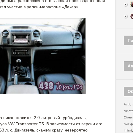
 где была расположена его главная производственная
инял участие в ралли-марафоне «Дакар»...
По
Ав
Об
,
Audi
srx от
а пикап ставится 2.0-литровый турбодизель,
Citroe
са VW Transporter Т5. В зависимости от версии его
civic 
3 л. с. Двигатель, скажем сразу, невероятно
Infiniti