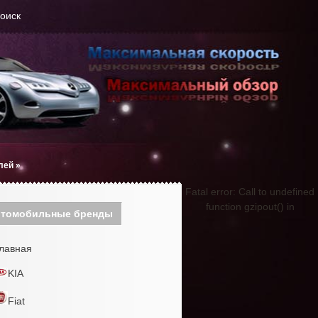
оиск
лей
»
Fatal error: Call to undefined
function gzipout() in
томобильные бренды
лавная
KIA
Fiat