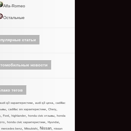
Alfa-Romeo
Остальные
пулярные статьи
томобильные новости
лако тегов
,
,
audi q3 характеристики
audi q3 цена
cadillac
,
,
,
зывы
cadillac srx характеристики
Chery
,
,
,
,
n
Ford
highlander
honda civic отзывы
honda
,
,
,
фото
honda civic характеристики
Hyundai
,
,
,
,
Nissan
mercedes benz
Mitsubishi
nissan