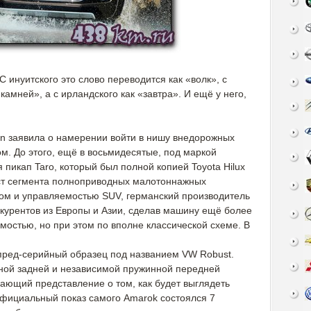
 инуитского это слово переводится как «волк», с
амней», а с ирландского как «завтра». И ещё у него,
en заявила о намерении войти в нишу внедорожных
м. До этого, ещё в восьмидесятые, под маркой
 пикап Taro, который был полной копией Toyota Hilux
ост сегмента полноприводных малотоннажных
ом и управляемостью SUV, германский производитель
курентов из Европы и Азии, сделав машину ещё более
остью, но при этом по вполне классической схеме. В
пред-серийный образец под названием VW Robust.
ной задней и независимой пружинной передней
дающий представление о том, как будет выглядеть
фициальный показ самого Amarok состоялся 7