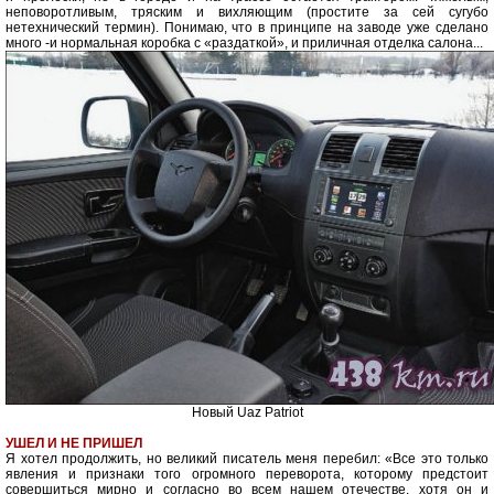
неповоротливым, тряским и вихляющим (простите за сей сугубо
нетехнический термин). Понимаю, что в принципе на заводе уже сделано
много -и нормальная коробка с «раздаткой», и приличная отделка салона...
Новый Uaz Patriot
УШЕЛ И НЕ ПРИШЕЛ
Я хотел продолжить, но великий писатель меня перебил: «Все это только
явления и признаки того огромного переворота, которому предстоит
совершиться мирно и согласно во всем нашем отечестве, хотя он и