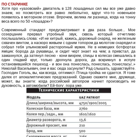
ПО СТАРИНКЕ
Хотя про «уазовский» двигатель в 128 лошадиных сил мы все уже давно
знаем, но посмотреть все равно любопытно, вдруг что-то новенькое
появилось в моторном отсеке. Впрочем, велика ли разница, когда на тонну
веса всего по 50 «лошадок»?
Современный стандарт предусматривает в два раза больше... Мое
созерцание прервал утробный звук, сквозь который отчетливо
послышались слова: «И не хитрый, кажись, дорожный снаряд, не железным
схвачен винтом, а наскоро живьем с одним топором да молотом снарядил и
собрал тебя ульяновский расторопный мужик. Не в немецких ботфортах
яміцик: борода да рукавицы, и сидит черт знает на чем; а привстал, да
замахнулся, да затянул песню - кони вихрем, спицы в колесах смешались в
один гладкий круг, только дрогнула дорога, да вскрикнул в испуге
остановившийся пешеход - и вон она понеслась, понеслась, понеслась!..»
Николай Васильевич, они и вас сюда засунули? Рад слышать, здравствуйте.
Господин Гоголь, вы, как всегда, оптимист. Птица-тройка не сдается. Я тоже
далек от апокалиптических предсказаний. Однако скажите мне, дружище,
может, вы знаете: когда российский автопром начнет производить не
духовность, а автомобили? Ей-богѵ. пора уже.