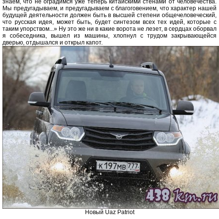
знаем, что не оградимся уже теперь китайскими стенами от человечества.
Мы предугадываем, и предугадываем с благоговением, что характер нашей
будущей деятельности должен быть в высшей степени общечеловеческий,
что русская идея, может быть, будет синтезом всех тех идей, которые с
таким упорством...» Ну это же ни в какие ворота не лезет, в сердцах оборвал
я собеседника, вышел из машины, хлопнул с трудом закрывающейся
дверью, отдышался и открыл капот.
Новый Uaz Patriot