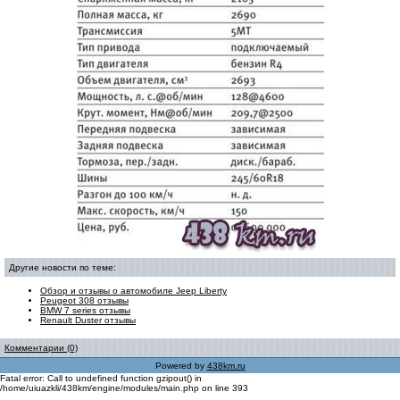
Другие новости по теме:
Обзор и отзывы о автомобиле Jeep Liberty
Peugeot 308 отзывы
BMW 7 series отзывы
Renault Duster отзывы
Комментарии (0)
Powered by
438km.ru
Fatal error: Call to undefined function gzipout() in
/home/uiuazkli/438km/engine/modules/main.php on line 393