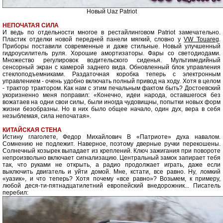
Новый Uaz Patriot
НЕПОЧАТАЯ СИЛА
И ведь по отдельности многое в рестайлинговом Patriot замечательно.
Пластик отделки новой передней панели мягкий, словно у
VW Touareg
.
Приборы поставили современные и даже стильные. Новый улучшенный
гидроусилитель руля. Хорошие амортизаторы. Фары со светодиодами.
Множество регулировок водительского сиденья. Мультимедийный
сенсорный экран с камерой заднего вида. Обновленный блок управления
стеклоподъемниками. Раздаточная коробка теперь с электронным
управлением - очень удобно включать полный привод на ходу. Хотя в целом
- трактор трактором. Как нам с этим печальным фактом быть? Достоевский
укоризненно меня поправил: «Конечно, идеи народа, оставшегося без
вожатаев на одни свои силы, были иногда чудовищны, попытки новых форм
жизни безобразны. Но в них было общее начало, один дух, вера в себя
незыблемая, сила непочатая».
КИТАЙСКАЯ СТЕНА
Истину глаголете, Федор Михайлович В «Патриоте» духа навалом.
Сомнению не подлежит. Наверное, поэтому дверные ручки перекошены.
Солнечный козырек выпадает из креплений. Ключ зажигания при повороте
непроизвольно включает сигнализацию. Центральный замок запирает тебя
так, что руками не открыть, а радио продолжает играть, даже если
выключить двигатель и уйти домой. Мне, кстати, все равно. Ну, ломкий
«уазик», и что теперь? Хотя почему «все равно»? Возьмем, к примеру,
любой деся-ти-пятнадцатилетний европейский внедорожник... Писатель
перебил: