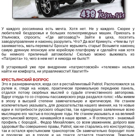
У каждого россиянина есть мечта. Хотя нет. Не у каждого. Скорее у
любителей бездорожья и больших полноприводных машин. Приехать в
Ульяновск, спросить: «Где автозавод?» Зайти в цеха, посетить
заводоуправление и наконец разрулить. Что? Да все! Крикнуть: «Чем вы тут
занимаетесь, мать-перемать! Бросьте мурыжить старье! Возьмите наконец
самую дрянную японскую или корейскую платформу и сделайте нам хотя
бы немного приличный автомобиль! Сколько можно выжимать из
«Патриота» то, чего в нем нет и никогда не было?!
В устаревшей уже при внедрении «патриотовской» «тележке» нельзя
найти ни комфорта, ни управляемости!! Хватит!!!»
КРЕСТЬЯНСКИЙ ВОПРОС
Это я разнервничался, когда сел в рестайлинговый Patriot. Расположился за
рулем и, глядя на новую, практически премиальную переднюю панель,
отдался потоку скорбных мыслей о судьбе отечественного автопрома.
Вдруг откуда-то со стороны пассажирского ряда раздался голос: «Мы живем
в эпоху в высшей степени замечательную и критическую. Не станем
исключительно указывать, для доказательства нашего мнения, на те новые
идеи и потребности русского общества, так единодушно заявленные всею
мыслящею его частью в последние годы. Не станем указывать и на великий
крестьянский вопрос, начавшийся в наше время...» Я оглянулся - знакомый
профиль с бородой... Федор Михайлович, со всем уважением, доброго вам
здоровья! Вы совершенно правы, Patriot, как ни старались его конструкторы,
так и остался крестьянским транспортом. Он замечательно бороздит поля
и пролески, но в городе и на трассе остается трактором. Тяжелым,