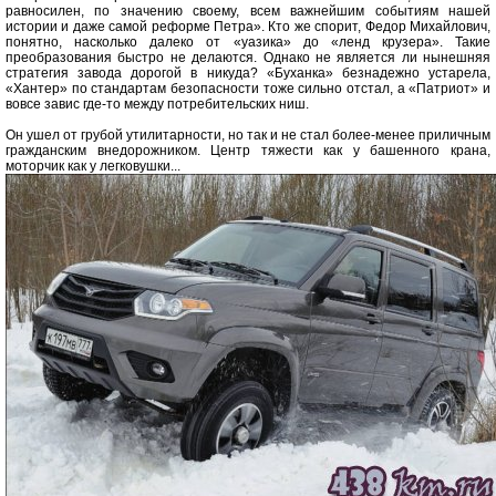
равносилен, по значению своему, всем важнейшим событиям нашей
истории и даже самой реформе Петра». Кто же спорит, Федор Михайлович,
понятно, насколько далеко от «уазика» до «ленд крузера». Такие
преобразования быстро не делаются. Однако не является ли нынешняя
стратегия завода дорогой в никуда? «Буханка» безнадежно устарела,
«Хантер» по стандартам безопасности тоже сильно отстал, а «Патриот» и
вовсе завис где-то между потребительских ниш.
Он ушел от грубой утилитарности, но так и не стал более-менее приличным
гражданским внедорожником. Центр тяжести как у башенного крана,
моторчик как у легковушки...