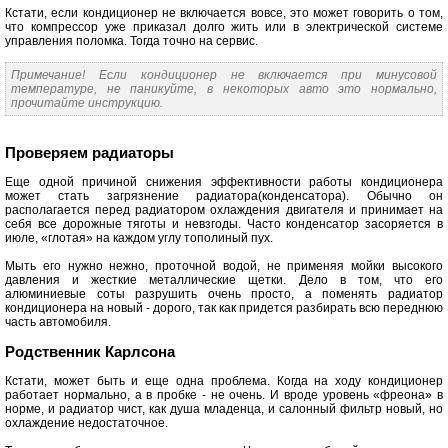
Кстати, если кондиционер не включается вовсе, это может говорить о том,
что компрессор уже приказал долго жить или в электрической системе
управления поломка. Тогда точно на сервис.
Примечание! Если кондиционер не включается при минусовой
температуре, не паникуйте, в некоторых авто это нормально,
прочитайте инструкцию.
Проверяем радиаторы
Еще одной причиной снижения эффективности работы кондиционера
может стать загрязнение радиатора(конденсатора). Обычно он
располагается перед радиатором охлаждения двигателя и принимает на
себя все дорожные тяготы и невзгоды. Часто конденсатор засоряется в
июле, «глотая» на каждом углу тополиный пух.
Мыть его нужно нежно, проточной водой, не применяя мойки высокого
давления и жесткие металлические щетки. Дело в том, что его
алюминиевые соты разрушить очень просто, а поменять радиатор
кондиционера на новый - дорого, так как придется разбирать всю переднюю
часть автомобиля.
Родственник Карлсона
Кстати, может быть и еще одна проблема. Когда на ходу кондиционер
работает нормально, а в пробке - не очень. И вроде уровень «фреона» в
норме, и радиатор чист, как душа младенца, и салонный фильтр новый, но
охлаждение недостаточное.