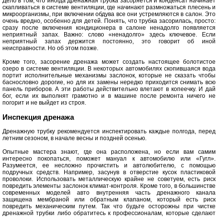
Дело в том, что иногда дренажная трубка засоряется и конденсат начинает
скапливаться в системе вентиляции, где начинают размножаться плесень и
микроорганизмы, при включении обдува все они устремляются в салон. Это
очень вредно, особенно для детей. Понять, что трубка засорилась, просто:
сразу после включения кондиционера в салоне ненадолго появляется
неприятный запах. Важно: слово «ненадолго» здесь ключевое. Если
неприятный запах держится постоянно, это говорит об иной
неисправности. Но об этом позже.
Кроме того, засорение дренажа может создать настоящее болотистое
озеро в системе вентиляции. В некоторых автомобилях скопившаяся вода
портит исполнительные механизмы заслонок, которые не сказать чтобы
баснословно дорогие, но для их замены нередко приходится снимать всю
панель приборов. А эти работы действительно влетают в копеечку. И дай
бог, если их выполнят грамотно и в машине после ремонта ничего не
погорит и не выйдет из строя.
Инспекция дренажа
Дренажную трубку рекомендуется инспектировать каждые полгода, перед
летним сезоном, в начале весны и поздней осенью.
Опытные мастера знают, где она расположена, но если вам самим
интересно покопаться, поможет мануал к автомобилю или «Гугл».
Разумеется, ее несложно прочистить и автолюбителю, с помощью
подручных средств. Например, засунув в отверстие кусок пластиковой
проволоки. Использовать металлическую крайне не советуем, есть риск
повредить элементы заслонок климат-контроля. Кроме того, в большинстве
современных моделей авто внутренняя часть дренажного канала
защищена мембраной или обратным клапаном, который есть риск
повредить механическим путем. Так что будьте осторожны при чистке
дренажной трубки либо обратитесь к профессионалам, которые сделают