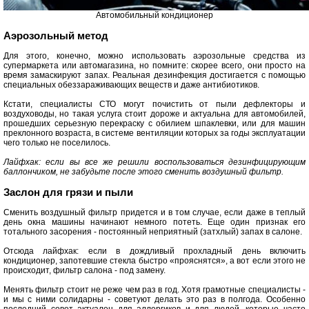
Автомобильный кондиционер
Аэрозольный метод
Для этого, конечно, можно использовать аэрозольные средства из
супермаркета или автомагазина, но помните: скорее всего, они просто на
время замаскируют запах. Реальная дезинфекция достигается с помощью
специальных обеззараживающих веществ и даже антибиотиков.
Кстати, специалисты СТО могут почистить от пыли дефлекторы и
воздуховоды, но такая услуга стоит дороже и актуальна для автомобилей,
прошедших серьезную перекраску с обилием шпаклевки, или для машин
преклонного возраста, в системе вентиляции которых за годы эксплуатации
чего только не поселилось.
Лайфхак: если вы все же решили воспользоваться дезинфицирующим
баллончиком, не забудьте после этого сменить воздушный фильтр.
Заслон для грязи и пыли
Сменить воздушный фильтр придется и в том случае, если даже в теплый
день окна машины начинают немного потеть. Еще один признак его
тотального засорения - постоянный неприятный (затхлый) запах в салоне.
Отсюда лайфхак: если в дождливый прохладный день включить
кондиционер, запотевшие стекла быстро «прояснятся», а вот если этого не
происходит, фильтр салона - под замену.
Менять фильтр стоит не реже чем раз в год. Хотя грамотные специалисты -
и мы с ними солидарны - советуют делать это раз в полгода. Особенно