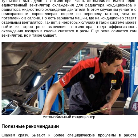
Тут может быть дело в вентиляторе. Часть автомобилей имеют один-
единственный вентилятор охлаждения для радиатора кондиционера и
радиатора жидкостного охлаждения двигателя. В этом случае вы узнаете о
неисправности «пропеллера» скорее по перегреву мотора, чем по
потеплению в салоне. Но есть варианты машин, где на кондиционер ставят
отдельный вентилятор. Так вот, в некоторых случаях в такой системе может
выйти из строя реле включения вентилятора, тогда эффективность
охлаждения воздуха в салоне снизится в разы. Еще реже ломается сам
вентилятор, но и такое бывает.
Автомобильный кондиционер
Полезные рекомендации
Скажем сразу, бывают и более специфические проблемы в работе