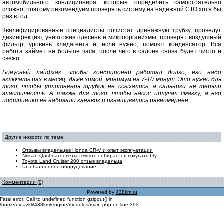
автомобильного кондиционера, которые определить самостоятельно
сложно, поэтому рекомендуем проверять систему на надежной СТО хотя бы
раз в год.
Квалифицированные специалисты почистят дренажную трубку, проведут
дезинфекцию, уничтожив плесень и микроорганизмы; проверят воздушный
фильтр, уровень хладагента и, если нужно, помоют конденсатор. Вся
работа займет не больше часа, после чего в салоне снова будет чисто и
свежо.
Бонусный лайфхак: чтобы кондиционер работал долго, его надо
включать раз в месяц, даже зимой, минимум на 7-10 минут. Это нужно для
того, чтобы уплотнения трубок не ссыхались, а сальники не теряли
эластичность. А также для того, чтобы насос получал смазку, а его
подшипники не набивали канавок и изнашивались равномернее.
Другие новости по теме:
Отзывы владельцев Honda CR-V и опыт эксплуатации
Nissan Qashqai советы тем кто собирается покупать б/у
Toyota Land Cruiser 200 отзыв владельца
Газобаллонное оборудование
Комментарии (0)
Powered by
438km.ru
Fatal error: Call to undefined function gzipout() in
/home/uiuazkli/438km/engine/modules/main.php on line 393