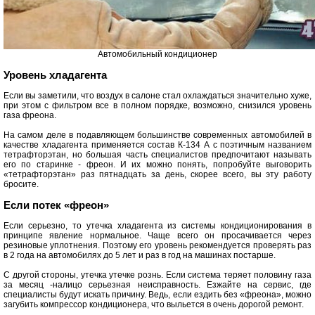
Автомобильный кондиционер
Уровень хладагента
Если вы заметили, что воздух в салоне стал охлаждаться значительно хуже,
при этом с фильтром все в полном порядке, возможно, снизился уровень
газа фреона.
На самом деле в подавляющем большинстве современных автомобилей в
качестве хладагента применяется состав К-134 А с поэтичным названием
тетрафторэтан, но большая часть специалистов предпочитают называть
его по старинке - фреон. И их можно понять, попробуйте выговорить
«тетрафторэтан» раз пятнадцать за день, скорее всего, вы эту работу
бросите.
Если потек «фреон»
Если серьезно, то утечка хладагента из системы кондиционирования в
принципе явление нормальное. Чаще всего он просачивается через
резиновые уплотнения. Поэтому его уровень рекомендуется проверять раз
в 2 года на автомобилях до 5 лет и раз в год на машинах постарше.
С другой стороны, утечка утечке рознь. Если система теряет половину газа
за месяц -налицо серьезная неисправность. Езжайте на сервис, где
специалисты будут искать причину. Ведь, если ездить без «фреона», можно
загубить компрессор кондиционера, что выльется в очень дорогой ремонт.