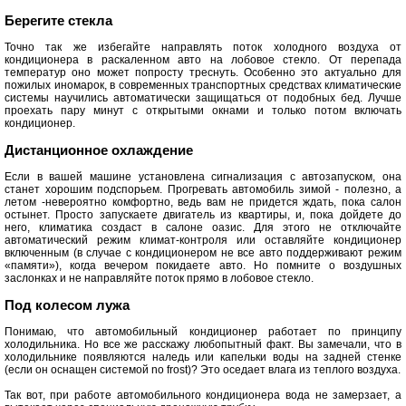
Берегите стекла
Точно так же избегайте направлять поток холодного воздуха от
кондиционера в раскаленном авто на лобовое стекло. От перепада
температур оно может попросту треснуть. Особенно это актуально для
пожилых иномарок, в современных транспортных средствах климатические
системы научились автоматически защищаться от подобных бед. Лучше
проехать пару минут с открытыми окнами и только потом включать
кондиционер.
Дистанционное охлаждение
Если в вашей машине установлена сигнализация с автозапуском, она
станет хорошим подспорьем. Прогревать автомобиль зимой - полезно, а
летом -невероятно комфортно, ведь вам не придется ждать, пока салон
остынет. Просто запускаете двигатель из квартиры, и, пока дойдете до
него, климатика создаст в салоне оазис. Для этого не отключайте
автоматический режим климат-контроля или оставляйте кондиционер
включенным (в случае с кондиционером не все авто поддерживают режим
«памяти»), когда вечером покидаете авто. Но помните о воздушных
заслонках и не направляйте поток прямо в лобовое стекло.
Под колесом лужа
Понимаю, что автомобильный кондиционер работает по принципу
холодильника. Но все же расскажу любопытный факт. Вы замечали, что в
холодильнике появляются наледь или капельки воды на задней стенке
(если он оснащен системой no frost)? Это оседает влага из теплого воздуха.
Так вот, при работе автомобильного кондиционера вода не замерзает, а