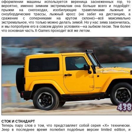
оформлении машины используется вереница заснеженных гор, то
вероятно, именно зимним экстремалам она больше всего и подойдёт:
прыжки на снегоходах, изобилующие трамплинами лыжные и
сноубордические трассы, лыжный кросс (не забег на дистанцию, а
сражение с соперниками на крутом склоне)—всё максимально
экстремальное, что только можно делать зимой. Но у нас зима закончилась,
и мы попробуем его в совсем других условиях—на зыбком песке. Тем более
что основная часть X-Games проходит всё же летом.
СТОК И СТАНДАРТ
Теперь пару слов о том, что представляет собой серия «X» технически.
Jeep в последнее время полюбил подобные версии limited edition, и