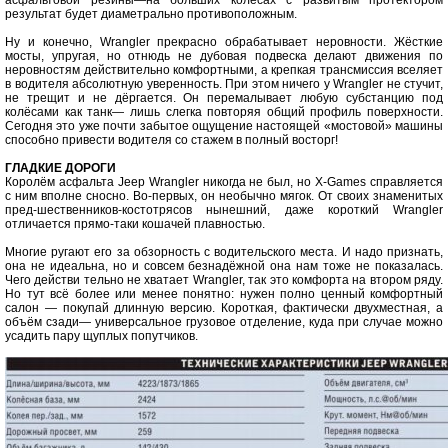
асфальтовой резины—на больших колёсах с развитым протектором
результат будет диаметрально противоположным.
Ну и конечно, Wrangler прекрасно обрабатывает неровности. Жёсткие
мосты, упругая, но отнюдь не дубовая подвеска делают движения по
неровностям действительно комфортными, а крепкая трансмиссия вселяет
в водителя абсолютную уверенность. При этом ничего у Wrangler не стучит,
не трещит и не дёргается. Он перемалывает любую субстанцию под
колёсами как танк— лишь слегка повторяя общий профиль поверхности.
Сегодня это уже почти забытое ощущение настоящей «мостовой» машины
способно привести водителя со стажем в полный восторг!
ГЛАДКИЕ ДОРОГИ
Королём асфальта Jeep Wrangler никогда не был, но X-Games справляется
с ним вполне сносно. Во-первых, он необычно мягок. От своих знаменитых
пред-шественников-костотрясов нынешний, даже короткий Wrangler
отличается прямо-таки кошачей плавностью.
Многие ругают его за обзорность с водительского места. И надо признать,
она не идеальна, но и совсем безнадёжной она нам тоже не показалась.
Чего действи тельно не хватает Wrangler, так это комфорта на втором ряду.
Но тут всё более или менее понятно: нужен полно ценный комфортный
салон — покупай длинную версию. Короткая, фактически двухместная, а
объём сзади— универсальное грузовое отделение, куда при случае можно
усадить пару щуплых попутчиков.