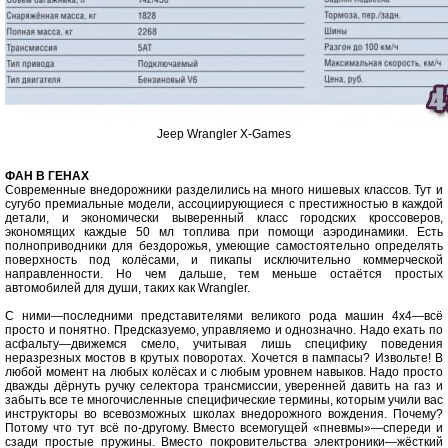
Jeep Wrangler X-Games
ФАН В ГЕНАХ
Современные внедорожники разделились на много нишевых классов. Тут и
сугубо премиальные модели, ассоциирующиеся с престижностью в каждой
детали, и экономически выверенный класс городских кроссоверов,
экономящих каждые 50 мл топлива при помощи аэродинамики. Есть
полноприводники для бездорожья, умеющие самостоятельно определять
поверхность под колёсами, и пикапы исключительно коммерческой
направленности. Но чем дальше, тем меньше остаётся простых
автомобилей для души, таких как Wrangler.
С ними—последними представителями великого рода машин 4x4—всё
просто и понятно. Предсказуемо, управляемо и однозначно. Надо ехать по
асфальту—движемся смело, учитывая лишь специфику поведения
неразрезных мостов в крутых поворотах. Хочется в пампасы? Извольте! В
любой момент на любых колёсах и с любым уровнем навыков. Надо просто
дважды дёрнуть ручку селектора трансмиссии, уверенней давить на газ и
забыть все те многочисленные специфические термины, которым учили вас
инструкторы во всевозможных школах внедорожного вождения. Почему?
Потому что тут всё по-другому. Вместо всемогущей «пневмы»—спереди и
сзади простые пружины. Вместо покровительства электроники—жёсткий