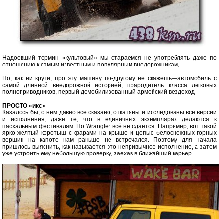
Надоевший термин «культовый» мы стараемся не употреблять даже по
отношению к самым известным и популярным внедорожникам,
Но, как ни крути, про эту машину по-другому не скажешь—автомобиль с
самой длинной внедорожной историей, прародитель класса легковых
полноприводников, первый демобилизованный армейский вездеход
ПРОСТО «икс»
Казалось бы, о нём давно всё сказано, откатаны и исследованы все версии
и исполнения, даже те, что в единичных экземплярах делаются к
пасхальным фестивалям. Но Wrangler всё не сдаётся. Например, вот такой
ярко-жёлтый коротыш с фарами на крыше и цепью белоснежных горных
вершин на капоте нам раньше не встречался. Поэтому для начала
пришлось выяснить, как называется это непривычное исполнение, а затем
уже устроить ему небольшую проверку, заехав в ближайший карьер.