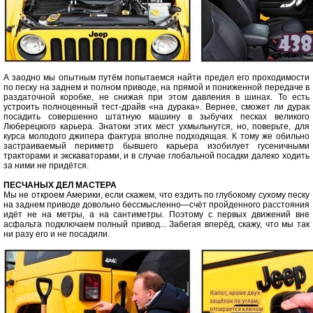
А заодно мы опытным путём попытаемся найти предел его проходимости
по песку на заднем и полном приводе, на прямой и пониженной передаче в
раздаточной коробке, не снижая при этом давления в шинах. То есть
устроить полноценный тест-драйв «на дурака». Вернее, сможет ли дурак
посадить совершенно штатную машину в зыбучих песках великого
Люберецкого карьера. Знатоки этих мест ухмыльнутся, но, поверьте, для
курса молодого джипера фактура вполне подходящая. К тому же обильно
застраиваемый периметр бывшего карьера изобилует гусеничными
тракторами и экскаваторами, и в случае глобальной посадки далеко ходить
за ними не придётся.
ПЕСЧАНЫХ ДЕЛ МАСТЕРА
Мы не откроем Америки, если скажем, что ездить по глубокому сухому песку
на заднем приводе довольно бессмысленно—счёт пройденного расстояния
идёт не на метры, а на сантиметры. Поэтому с первых движений вне
асфальта подключаем полный привод... Забегая вперёд, скажу, что мы так
ни разу его и не посадили.