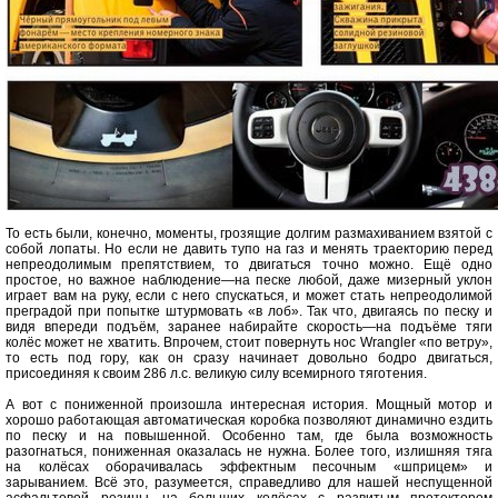
То есть были, конечно, моменты, грозящие долгим размахиванием взятой с
собой лопаты. Но если не давить тупо на газ и менять траекторию перед
непреодолимым препятствием, то двигаться точно можно. Ещё одно
простое, но важное наблюдение—на песке любой, даже мизерный уклон
играет вам на руку, если с него спускаться, и может стать непреодолимой
преградой при попытке штурмовать «в лоб». Так что, двигаясь по песку и
видя впереди подъём, заранее набирайте скорость—на подъёме тяги
колёс может не хватить. Впрочем, стоит повернуть нос Wrangler «по ветру»,
то есть под гору, как он сразу начинает довольно бодро двигаться,
присоединяя к своим 286 л.с. великую силу всемирного тяготения.
А вот с пониженной произошла интересная история. Мощный мотор и
хорошо работающая автоматическая коробка позволяют динамично ездить
по песку и на повышенной. Особенно там, где была возможность
разогнаться, пониженная оказалась не нужна. Более того, излишняя тяга
на колёсах оборачивалась эффектным песочным «шприцем» и
зарыванием. Всё это, разумеется, справедливо для нашей неспущенной