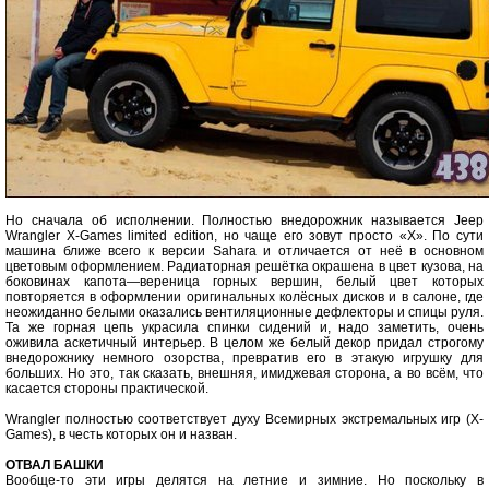
Но сначала об исполнении. Полностью внедорожник называется Jeep
Wrangler X-Games limited edition, но чаще его зовут просто «X». По сути
машина ближе всего к версии Sahara и отличается от неё в основном
цветовым оформлением. Радиаторная решётка окрашена в цвет кузова, на
боковинах капота—вереница горных вершин, белый цвет которых
повторяется в оформлении оригинальных колёсных дисков и в салоне, где
неожиданно белыми оказались вентиляционные дефлекторы и спицы руля.
Та же горная цепь украсила спинки сидений и, надо заметить, очень
оживила аскетичный интерьер. В целом же белый декор придал строгому
внедорожнику немного озорства, превратив его в этакую игрушку для
больших. Но это, так сказать, внешняя, имиджевая сторона, а во всём, что
касается стороны практической.
Wrangler полностью соответствует духу Всемирных экстремальных игр (X-
Games), в честь которых он и назван.
ОТВАЛ БАШКИ
Вообще-то эти игры делятся на летние и зимние. Но поскольку в