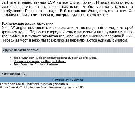
part time и единственная ESP на все случаи жизни. И ваша правая нога,
умеющая давить на газ ровно настолько, чтобы удержать колёса от
пробуксовки. Большего не надо. Всё остальное Wrangler сделает сам. Он
родился таким 70 лет назад и, поверьте, умеет это лучше вас!
Технические характеристики
Jeep Wrangler построен с использованием полноценной рамы, к которой
крепится кузов. Подвеска спереди и сзади зависимая на пружинах и тягах.
Трансмиссия включает раздаточную коробку с пониженной передачей 2,72.
Передний мост и режимы трансмиссии переключаются единым рычагом.
Другие новости по теме:
Jeep Wrangler Rubicon характеристики, тест-драйв, цена
Новый Jeep Wrangler Dragon Edition
Jeep Wrangler Rubicon Unlimited
Комментарии (0)
Powered by
438km.ru
Fatal error: Call to undefined function gzipout() in
/home/uiuazkli/438km/engine/modules/main.php on line 393