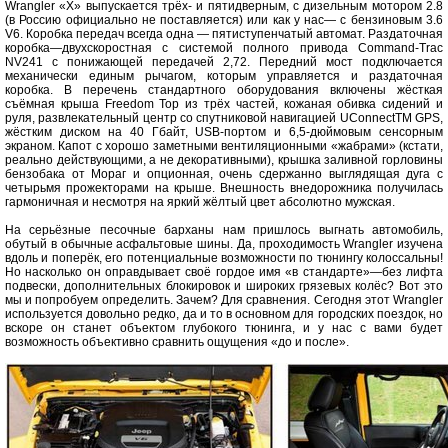
Wrangler «X» выпускается трёх- и пятидверным, с дизельным мотором 2.8
(в Россию официально не поставляется) или как у нас— с бензиновым 3.6
V6. Коробка передач всегда одна — пятиступенчатый автомат. Раздаточная
коробка—двухскоростная с системой полного привода Command-Trac
NV241 с понижающей передачей 2,72. Передний мост подключается
механически единым рычагом, которым управляется и раздаточная
коробка. В перечень стандартного оборудования включены жёсткая
съёмная крыша Freedom Тор из трёх частей, кожаная обивка сидений и
руля, развлекательный центр со спутниковой навигацией UConnectTM GPS,
жёстким диском на 40 Гбайт, USB-портом и 6,5-дюймовым сенсорным
экраном. Капот с хорошо заметными вентиляционными «жабрами» (кстати,
реально действующими, а не декоративными), крышка заливной горловины
бензобака от Мораг и опционная, очень сдержанно выглядящая дуга с
четырьмя прожекторами на крыше. Внешность внедорожника получилась
гармоничная и несмотря на яркий жёлтый цвет абсолютно мужская.
На серьёзные песочные барханы нам пришлось выгнать автомобиль,
обутый в обычные асфальтовые шины. Да, проходимость Wrangler изучена
вдоль и поперёк, его потенциальные возможности по тюнингу колоссальны!
Но насколько он оправдывает своё гордое имя «в стандарте»—без лифта
подвески, дополнительных блокировок и широких грязевых колёс? Вот это
мы и попробуем определить. Зачем? Для сравнения. Сегодня этот Wrangler
используется довольно редко, да и то в основном для городских поездок, но
вскоре он станет объектом глубокого тюнинга, и у нас с вами будет
возможность объективно сравнить ощущения «до и после».