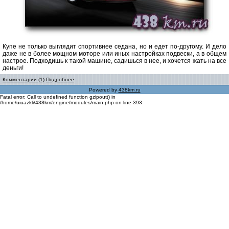
Купе не только выглядит спортивнее седана, но и едет по-другому. И дело
даже не в более мощном моторе или иных настройках подвески, а в общем
настрое. Подходишь к такой машине, садишься в нее, и хочется жать на все
деньги!
Комментарии (1)
Подробнее
Powered by
438km.ru
Fatal error: Call to undefined function gzipout() in
/home/uiuazkli/438km/engine/modules/main.php on line 393