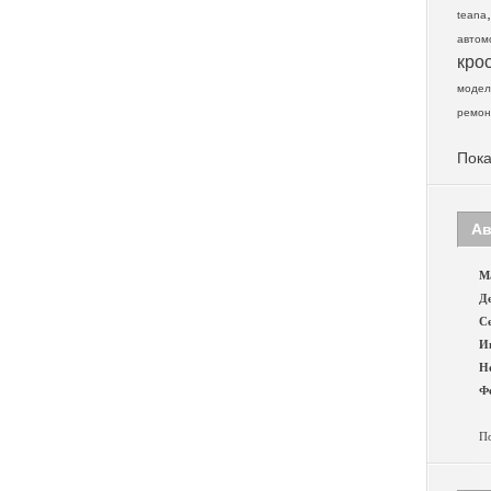
teana
автом
кро
модел
ремон
Пока
Ав
Ма
Де
Се
И
Н
Фе
По