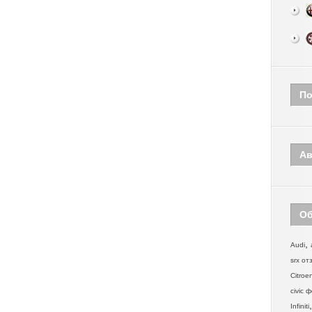
По
Ав
Об
,
Audi
srx от
Citroe
civic 
Infiniti