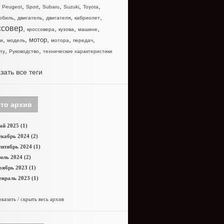
,
,
,
,
,
,
Peugeot
Sport
Subaru
Suzuki
Toyota
,
,
,
,
обиль
двигатель
двигателя
кабриолет
ссовер
,
,
,
,
кроссовера
кузова
машине
,
,
,
,
,
мотор
и
модель
мотора
передач
,
,
ту
Руководство
технические характеристики
зать все теги
то архив
й 2025 (1)
кабрь 2024 (2)
нтябрь 2024 (1)
юль 2024 (2)
оябрь 2023 (1)
враль 2023 (1)
казать / скрыть весь архив