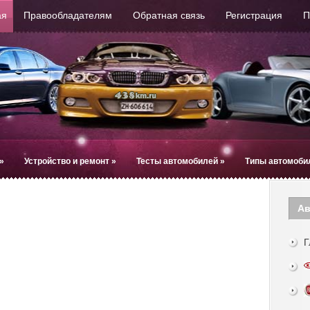
ая
Правообладателям
Обратная связь
Регистрация
П
»
Устройство и ремонт
»
Тесты автомобилей
»
Типы автомоби
Ав
Г