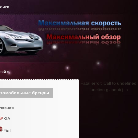
оиск
лей
»
Fatal error: Call to undefined
function gzipout() in
томобильные бренды
лавная
KIA
Fiat