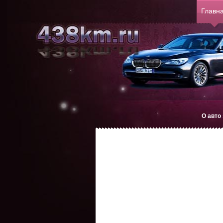
Главн
О авто