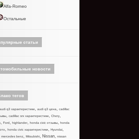
Alfa-Romeo
Остальные
пулярные статьи
томобильные новости
лако тегов
,
,
audi q3 характеристики
audi q3 цена
cadillac
,
,
,
зывы
cadillac srx характеристики
Chery
,
,
,
,
n
Ford
highlander
honda civic отзывы
honda
,
,
,
фото
honda civic характеристики
Hyundai
,
,
,
,
Nissan
mercedes benz
Mitsubishi
nissan