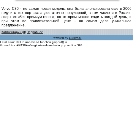
Volvo C30 - не самая новая модель: она была анонсирована еще в 2006
году и с тех пор стала достаточно популярной, в том числе и в России:
спорт-хэтчбек премиум-класса, на котором можно ездить каждый день, и
при этом по привлекательной цене - на самом деле уникальное
предложение.
Комментарии (0)
Подробнее
Powered by
438km.ru
Fatal error: Call to undefined function gzipout() in
/home/uiuazkli/438km/engine/modules/main.php on line 393